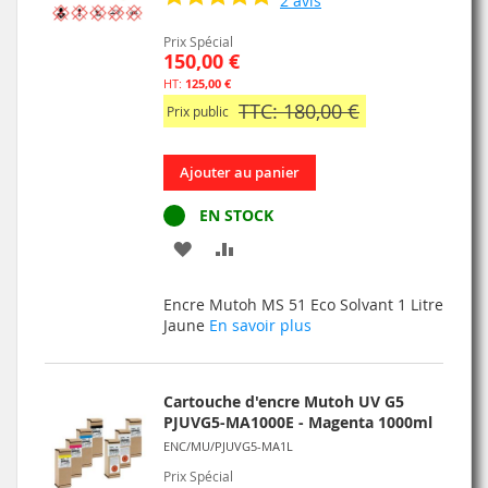
2
avis
Prix Spécial
150,00 €
125,00 €
TTC: 180,00 €
Prix public
Ajouter au panier
EN STOCK
AJOUTER
AJOUTER
À
AU
Encre Mutoh MS 51 Eco Solvant 1 Litre
MA
COMPARATEUR
Jaune
En savoir plus
LISTE
D’ENVIE
Cartouche d'encre Mutoh UV G5
PJUVG5-MA1000E - Magenta 1000ml
ENC/MU/PJUVG5-MA1L
Prix Spécial