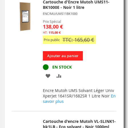
Cartouche d'Encre Mutoh UMS11-
BK1000E - Noir 1 litre
ENC/MU/UMS11BK1000
Prix Spécial
138,00 €
115,00 €
TTC: 165,60 €
Prix public
Ajouter au panier
EN STOCK
AJOUTER
AJOUTER
À
AU
Encre Mutoh UMS Solvant Léger Univ
MA
COMPARATEUR
XperJet 1641SR/1682SR 1 Litre Noir
En
savoir plus
LISTE
D’ENVIE
Cartouche d'encre Mutoh VL-SLINK1-
bk1LB - Eco solvant - Noir 1000ml