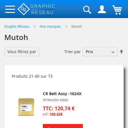
Rechercher
Graphic Réseau
Nos marques
Mutoh
Mutoh
Pa
Trier par
Vous filtrez par
or
dé
Produits
21
-
40
sur
73
CR Belt Assy -1624X
SP/MU/DG-43002
TTC: 120,74 €
HT:
100.62€