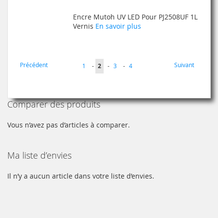
À
AU
Encre Mutoh UV LED Pour PJ2508UF 1L
MA
COMPARATEUR
Vernis
En savoir plus
LISTE
D’ENVIE
Page
Page
Page
Précédent
Suivant
Page
Vous
Page
Page
1
-
2
-
3
-
4
lisez
actuellement
Comparer des produits
la
page
Vous n’avez pas d’articles à comparer.
Ma liste d’envies
Il n’y a aucun article dans votre liste d’envies.