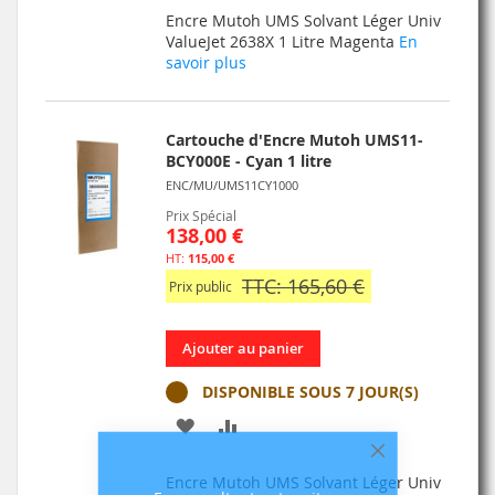
À
AU
Encre Mutoh UMS Solvant Léger Univ
MA
COMPARATEUR
ValueJet 2638X 1 Litre Magenta
En
savoir plus
LISTE
D’ENVIE
Cartouche d'Encre Mutoh UMS11-
BCY000E - Cyan 1 litre
ENC/MU/UMS11CY1000
Prix Spécial
138,00 €
115,00 €
TTC: 165,60 €
Prix public
Ajouter au panier
DISPONIBLE SOUS 7 JOUR(S)
AJOUTER
AJOUTER
À
AU
Fermer
Encre Mutoh UMS Solvant Léger Univ