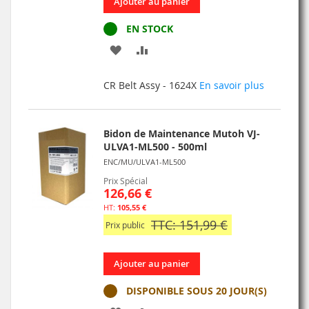
Ajouter au panier
EN STOCK
AJOUTER
AJOUTER
À
AU
CR Belt Assy - 1624X
En savoir plus
MA
COMPARATEUR
LISTE
Bidon de Maintenance Mutoh VJ-
D’ENVIE
ULVA1-ML500 - 500ml
ENC/MU/ULVA1-ML500
Prix Spécial
126,66 €
105,55 €
TTC: 151,99 €
Prix public
Ajouter au panier
DISPONIBLE SOUS 20 JOUR(S)