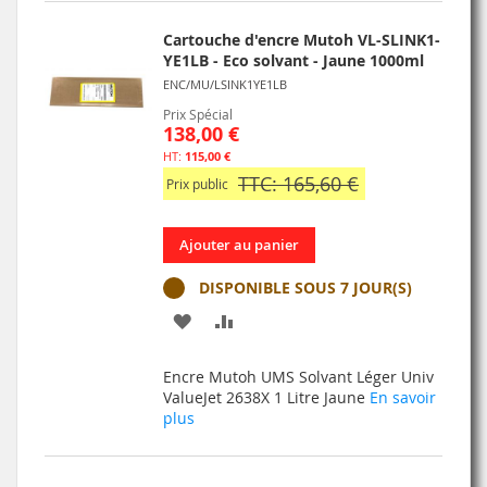
D’ENVIE
Cartouche d'encre Mutoh VL-SLINK1-
YE1LB - Eco solvant - Jaune 1000ml
ENC/MU/LSINK1YE1LB
Prix Spécial
138,00 €
115,00 €
TTC: 165,60 €
Prix public
Ajouter au panier
DISPONIBLE SOUS 7 JOUR(S)
AJOUTER
AJOUTER
À
AU
Encre Mutoh UMS Solvant Léger Univ
MA
COMPARATEUR
ValueJet 2638X 1 Litre Jaune
En savoir
plus
LISTE
D’ENVIE