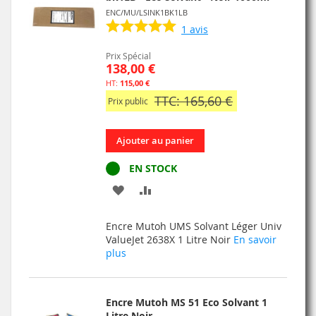
ENC/MU/LSINK1BK1LB
1
avis
Prix Spécial
138,00 €
115,00 €
TTC: 165,60 €
Prix public
Ajouter au panier
EN STOCK
AJOUTER
AJOUTER
À
AU
Encre Mutoh UMS Solvant Léger Univ
MA
COMPARATEUR
ValueJet 2638X 1 Litre Noir
En savoir
plus
LISTE
D’ENVIE
Encre Mutoh MS 51 Eco Solvant 1
Litre Noir