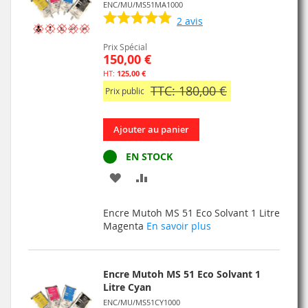
ENC/MU/MS51MA1000
2
avis
Prix Spécial
150,00 €
125,00 €
TTC: 180,00 €
Prix public
Ajouter au panier
EN STOCK
AJOUTER
AJOUTER
À
AU
Encre Mutoh MS 51 Eco Solvant 1 Litre
MA
COMPARATEUR
Magenta
En savoir plus
LISTE
D’ENVIE
Encre Mutoh MS 51 Eco Solvant 1
Litre Cyan
ENC/MU/MS51CY1000