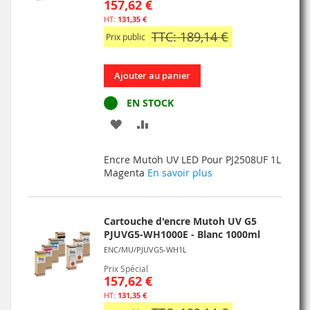
157,62 €
131,35 €
TTC: 189,14 €
Prix public
Ajouter au panier
EN STOCK
AJOUTER
AJOUTER
À
AU
Encre Mutoh UV LED Pour PJ2508UF 1L
MA
COMPARATEUR
Magenta
En savoir plus
LISTE
D’ENVIE
Cartouche d'encre Mutoh UV G5
PJUVG5-WH1000E - Blanc 1000ml
ENC/MU/PJUVG5-WH1L
Prix Spécial
157,62 €
131,35 €