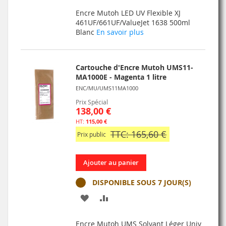
À
AU
Encre Mutoh LED UV Flexible XJ
MA
COMPARATEUR
461UF/661UF/ValueJet 1638 500ml
Blanc
En savoir plus
LISTE
D’ENVIE
Cartouche d'Encre Mutoh UMS11-
MA1000E - Magenta 1 litre
ENC/MU/UMS11MA1000
Prix Spécial
138,00 €
115,00 €
TTC: 165,60 €
Prix public
Ajouter au panier
DISPONIBLE SOUS 7 JOUR(S)
AJOUTER
AJOUTER
À
AU
Encre Mutoh UMS Solvant Léger Univ