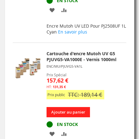
EN STOCK
AJOUTER
AJOUTER
À
AU
Encre Mutoh UV LED Pour PJ2508UF 1L
MA
COMPARATEUR
Cyan
En savoir plus
LISTE
D’ENVIE
Cartouche d'encre Mutoh UV G5
PJUVG5-VA1000E - Vernis 1000ml
ENC/MU/PJUVG5-VA1L
Prix Spécial
157,62 €
131,35 €
TTC: 189,14 €
Prix public
Ajouter au panier
EN STOCK
AJOUTER
AJOUTER