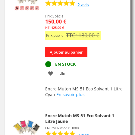
2
avis
Prix Spécial
150,00 €
125,00 €
TTC: 180,00 €
Prix public
Ajouter au panier
EN STOCK
AJOUTER
AJOUTER
À
AU
Encre Mutoh MS 51 Eco Solvant 1 Litre
MA
COMPARATEUR
Cyan
En savoir plus
LISTE
D’ENVIE
Encre Mutoh MS 51 Eco Solvant 1
Litre Jaune
ENC/MU/MS51YE1000