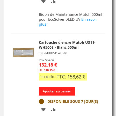
AJOUTER
AJOUTER
À
AU
Bidon de Maintenance Mutoh 500ml
MA
COMPARATEUR
pour EcoSolvent/LED UV
En savoir
plus
LISTE
D’ENVIE
Cartouche d'encre Mutoh US11-
WH500E - Blanc 500ml
ENC/MU/US11WH500
Prix Spécial
132,18 €
110,15 €
TTC: 158,62 €
Prix public
Ajouter au panier
DISPONIBLE SOUS 7 JOUR(S)
AJOUTER
AJOUTER