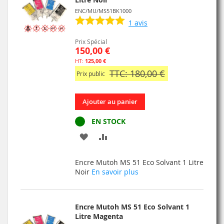
ENC/MU/MS51BK1000
1
avis
Prix Spécial
150,00 €
125,00 €
TTC: 180,00 €
Prix public
Ajouter au panier
EN STOCK
AJOUTER
AJOUTER
À
AU
Encre Mutoh MS 51 Eco Solvant 1 Litre
MA
COMPARATEUR
Noir
En savoir plus
LISTE
D’ENVIE
Encre Mutoh MS 51 Eco Solvant 1
Litre Magenta