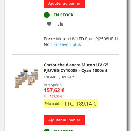
Ajouter au panier
EN STOCK
AJOUTER
AJOUTER
À
AU
Encre Mutoh UV LED Pour PJ2508UF 1L
MA
COMPARATEUR
Noir
En savoir plus
LISTE
D’ENVIE
Cartouche d'encre Mutoh UV G5
PJUVG5-CY1000E - Cyan 1000ml
ENC/MU/PJUVG5-CY1L
Prix Spécial
157,62 €
131,35 €
TTC: 189,14 €
Prix public
Ajouter au panier