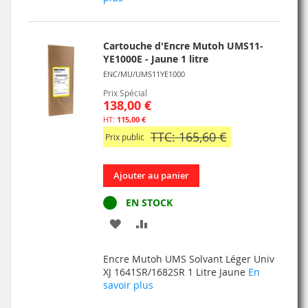
LISTE
D’ENVIE
Cartouche d'Encre Mutoh UMS11-
YE1000E - Jaune 1 litre
ENC/MU/UMS11YE1000
Prix Spécial
138,00 €
115,00 €
TTC: 165,60 €
Prix public
Ajouter au panier
EN STOCK
AJOUTER
AJOUTER
À
AU
Encre Mutoh UMS Solvant Léger Univ
MA
COMPARATEUR
XJ 1641SR/1682SR 1 Litre Jaune
En
savoir plus
LISTE