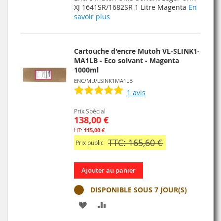
MA
COMPARATEUR
XJ 1641SR/1682SR 1 Litre Magenta
En
savoir plus
LISTE
D’ENVIE
Cartouche d'encre Mutoh VL-SLINK1-
MA1LB - Eco solvant - Magenta
1000ml
ENC/MU/LSINK1MA1LB
1
avis
Prix Spécial
138,00 €
115,00 €
TTC: 165,60 €
Prix public
Ajouter au panier
DISPONIBLE SOUS 7 JOUR(S)
AJOUTER
AJOUTER