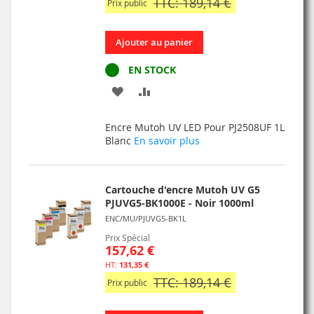
TTC: 189,14 €
Prix public
Ajouter au panier
EN STOCK
AJOUTER
AJOUTER
À
AU
Encre Mutoh UV LED Pour PJ2508UF 1L
MA
COMPARATEUR
Blanc
En savoir plus
LISTE
D’ENVIE
Cartouche d'encre Mutoh UV G5
PJUVG5-BK1000E - Noir 1000ml
ENC/MU/PJUVG5-BK1L
Prix Spécial
157,62 €
131,35 €
TTC: 189,14 €
Prix public