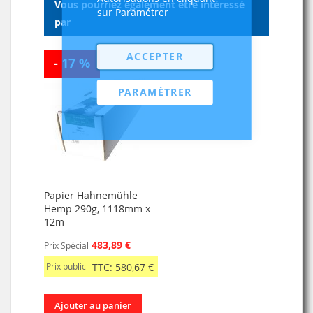
Vous pourriez également être intéressé
sur Paramétrer
par
ACCEPTER
- 17 %
PARAMÉTRER
Papier Hahnemühle
Hemp 290g, 1118mm x
12m
483,89 €
Prix Spécial
Prix public
TTC: 580,67 €
Ajouter au panier