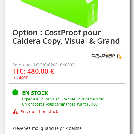
Option : CostProof pour
Skip
to
Caldera Copy, Visual & Grand
the
beginning
of
the
Référence
LOG/C/02001040002
images
TTC: 480,00 €
gallery
HT:
400€
EN STOCK
Expédié aujourd’hui et livré chez vous demain par
Chronopost si vous commandez avant 13H00
Plus que
1
en stock
Prévenez-moi quand le prix baisse