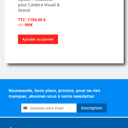
pour Caldera Visual &
Grand
TTC: 1194,00 €
HT:
995€
Ajouter au panier
Nouveautés, bons plans, promos, pour ne rien
manquer, abonnez-vous à notre newsletter
Inscription
Inscription
à
notre
lettre