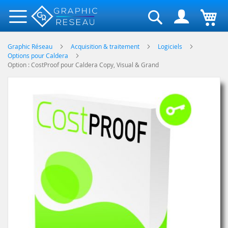
Rechercher
Graphic Réseau
Acquisition & traitement
Logiciels
Options pour Caldera
Option : CostProof pour Caldera Copy, Visual & Grand
Skip
to
the
end
of
the
images
gallery