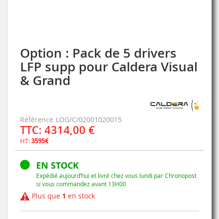
Option : Pack de 5 drivers
Skip
to
LFP supp pour Caldera Visual
the
& Grand
beginning
of
the
images
gallery
Référence
LOG/C/02001020015
TTC: 4314,00 €
HT:
3595€
EN STOCK
Expédié aujourd’hui et livré chez vous lundi par Chronopost
si vous commandez avant 13H00
Plus que
1
en stock