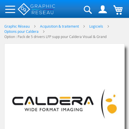
Rechercher
Graphic Réseau
Acquisition & traitement
Logiciels
Options pour Caldera
Option : Pack de 5 drivers LFP supp pour Caldera Visual & Grand
Skip
to
the
end
of
the
images
gallery