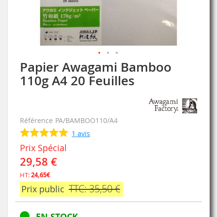
Papier Awagami Bamboo
Skip
to
110g A4 20 Feuilles
the
beginning
of
the
Référence
PA/BAMBOO110/A4
images
gallery
1
avis
Prix Spécial
29,58 €
HT:
24,65€
TTC: 35,50 €
Prix public
EN STOCK