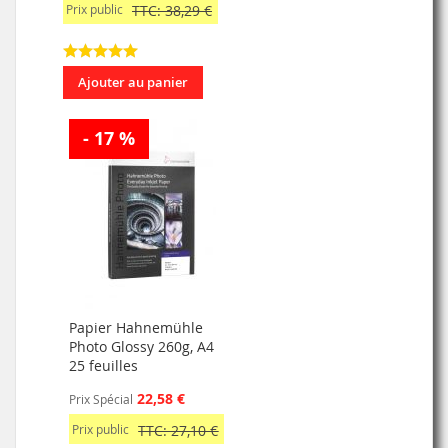
Prix public
TTC: 38,29 €
Ajouter au panier
- 17 %
Papier Hahnemühle
Photo Glossy 260g, A4
25 feuilles
22,58 €
Prix Spécial
Prix public
TTC: 27,10 €