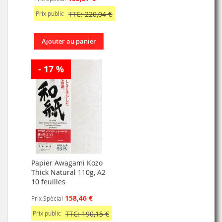
Prix public
TTC: 220,04 €
Ajouter au panier
- 17 %
Papier Awagami Kozo
Thick Natural 110g, A2
10 feuilles
158,46 €
Prix Spécial
Prix public
TTC: 190,15 €