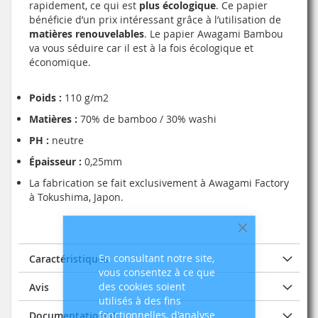
rapidement, ce qui est
plus écologique
. Ce papier
bénéficie d’un prix intéressant grâce à l’utilisation de
matières renouvelables
. Le papier Awagami Bambou
va vous séduire car il est à la fois écologique et
économique.
Poids :
110 g/m2
Matières :
70% de bamboo / 30% washi
PH :
neutre
Épaisseur :
0,25mm
La fabrication se fait exclusivement à Awagami Factory
à Tokushima, Japon.
Fermer
En consultant notre site,
Caractéristiques
vous consentez à ce que
des cookies soient
Avis
utilisés à des fins
fonctionnelles, d'analyse
Documentation(s)