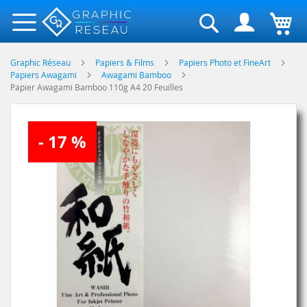
Rechercher
Graphic Réseau
Papiers & Films
Papiers Photo et FineArt
Papiers Awagami
Awagami Bamboo
Papier Awagami Bamboo 110g A4 20 Feuilles
Skip
- 17 %
to
the
end
of
the
images
gallery