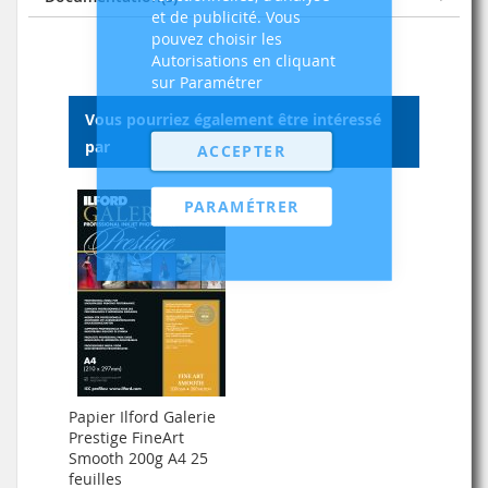
et de publicité. Vous
pouvez choisir les
Autorisations en cliquant
sur Paramétrer
Vous pourriez également être intéressé
par
ACCEPTER
PARAMÉTRER
Papier Ilford Galerie
Prestige FineArt
Smooth 200g A4 25
feuilles