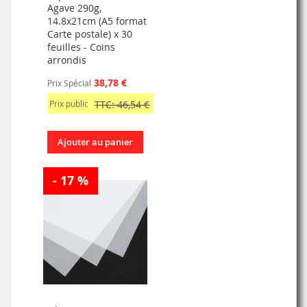
Agave 290g,
14.8x21cm (A5 format
Carte postale) x 30
feuilles - Coins
arrondis
38,78 €
Prix Spécial
Prix public
TTC: 46,54 €
Ajouter au panier
- 17 %