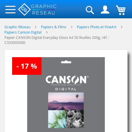
Rechercher
Graphic Réseau
Papiers & Films
Papiers Photo et FineArt
Papiers Canson Digital
Papier CANSON Digital Everyday Gloss A4 50 feuilles 200g, réf. :
C33300S000
Skip
- 17 %
to
the
end
of
the
images
gallery