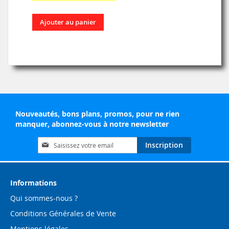
Ajouter au panier
Nouveautés, bons plans, promos, pour ne rien
manquer, abonnez-vous à notre newsletter
Inscription
Inscription
à
notre
lettre
d’information
Informations
:
Qui sommes-nous ?
Conditions Générales de Vente
Mentions légales