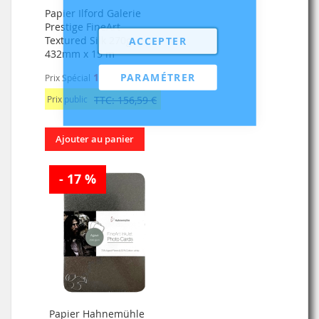
Papier Ilford Galerie
Prestige FineArt
Textured Silk 270g
ACCEPTER
432mm x 15 m
PARAMÉTRER
130,49 €
Prix Spécial
Prix public
TTC: 156,59 €
Ajouter au panier
- 17 %
Papier Hahnemühle