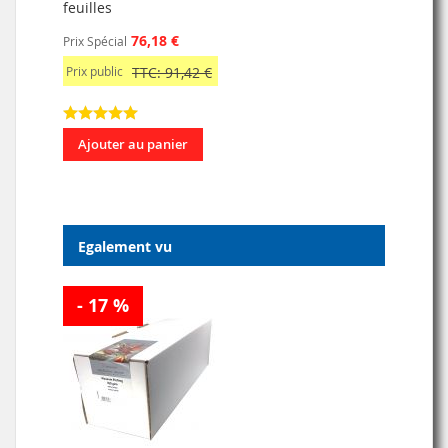
feuilles
76,18 €
Prix Spécial
Prix public
TTC: 91,42 €
Ajouter au panier
Egalement vu
- 17 %