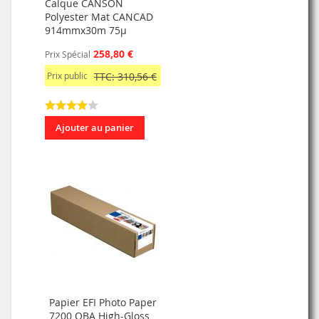
Calque CANSON
Polyester Mat CANCAD
914mmx30m 75µ
258,80 €
Prix Spécial
Prix public
TTC: 310,56 €
Ajouter au panier
Papier EFI Photo Paper
7200 OBA High-Gloss