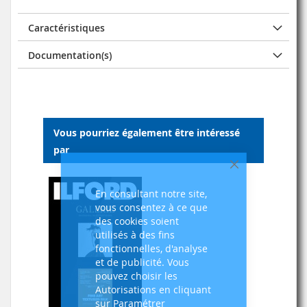
Caractéristiques
Documentation(s)
Vous pourriez également être intéressé
par
Fermer
En consultant notre site,
vous consentez à ce que
des cookies soient
utilisés à des fins
fonctionnelles, d'analyse
et de publicité. Vous
pouvez choisir les
Autorisations en cliquant
sur Paramétrer