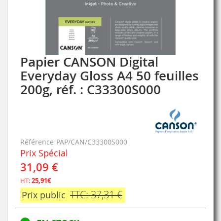
Papier CANSON Digital
Skip
to
Everyday Gloss A4 50 feuilles
the
200g, réf. : C33300S000
beginning
of
the
images
gallery
Référence
PAP/CAN/C33300S000
Prix Spécial
31,09 €
HT:
25,91€
TTC: 37,31 €
Prix public