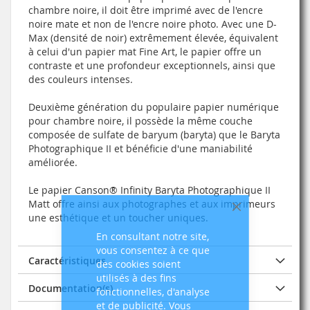
chambre noire, il doit être imprimé avec de l'encre
noire mate et non de l'encre noire photo. Avec une D-
Max (densité de noir) extrêmement élevée, équivalent
à celui d'un papier mat Fine Art, le papier offre un
contraste et une profondeur exceptionnels, ainsi que
des couleurs intenses.
Deuxième génération du populaire papier numérique
pour chambre noire, il possède la même couche
composée de sulfate de baryum (baryta) que le Baryta
Photographique II et bénéficie d'une maniabilité
améliorée.
Le papier Canson® Infinity Baryta Photographique II
Matt offre ainsi aux photographes et aux imprimeurs
Fermer
une esthétique et un toucher uniques.
En consultant notre site,
vous consentez à ce que
Caractéristiques
des cookies soient
utilisés à des fins
Documentation(s)
fonctionnelles, d'analyse
et de publicité. Vous