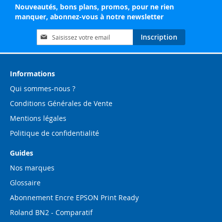
Nouveautés, bons plans, promos, pour ne rien
manquer, abonnez-vous à notre newsletter
Inscription
Inscription
à
notre
lettre
d’information
Informations
:
Qui sommes-nous ?
Conditions Générales de Vente
Mentions légales
Politique de confidentialité
Guides
Nos marques
Glossaire
Abonnement Encre EPSON Print Ready
Roland BN2 - Comparatif