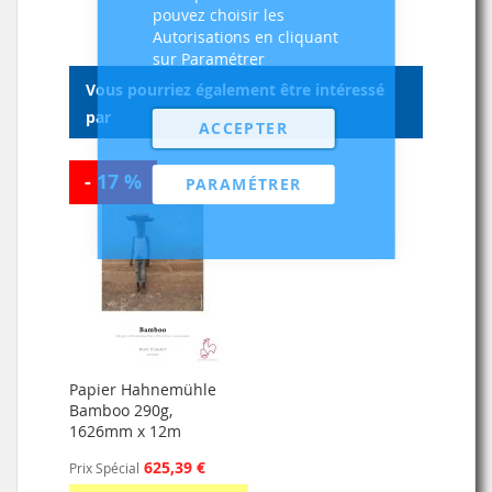
pouvez choisir les
Autorisations en cliquant
sur Paramétrer
Vous pourriez également être intéressé
par
ACCEPTER
- 17 %
PARAMÉTRER
Papier Hahnemühle
Bamboo 290g,
1626mm x 12m
625,39 €
Prix Spécial