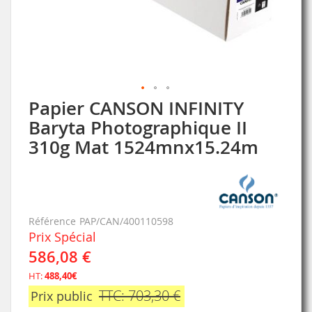
Papier CANSON INFINITY
Skip
to
Baryta Photographique II
the
310g Mat 1524mnx15.24m
beginning
of
the
images
gallery
Référence
PAP/CAN/400110598
Prix Spécial
586,08 €
HT:
488,40€
TTC: 703,30 €
Prix public