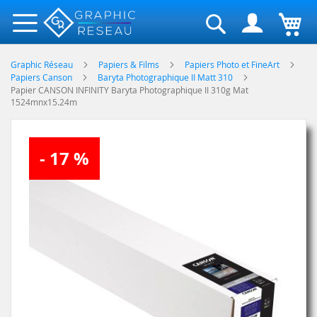
Rechercher
Graphic Réseau
Papiers & Films
Papiers Photo et FineArt
Papiers Canson
Baryta Photographique II Matt 310
Papier CANSON INFINITY Baryta Photographique II 310g Mat
1524mnx15.24m
Skip
- 17 %
to
the
end
of
the
images
gallery