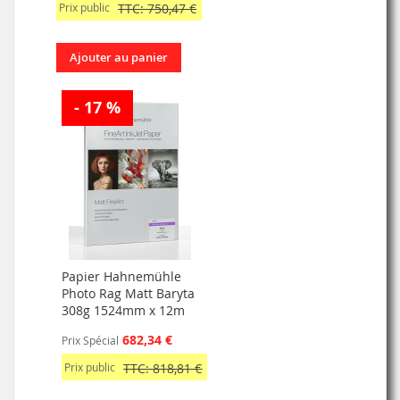
Prix public
TTC: 750,47 €
Ajouter au panier
- 17 %
Papier Hahnemühle
Photo Rag Matt Baryta
308g 1524mm x 12m
682,34 €
Prix Spécial
Prix public
TTC: 818,81 €