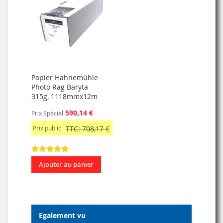
Papier Hahnemühle
Photo Rag Baryta
315g, 1118mmx12m
590,14 €
Prix Spécial
Prix public
TTC: 708,17 €
Ajouter au panier
Egalement vu