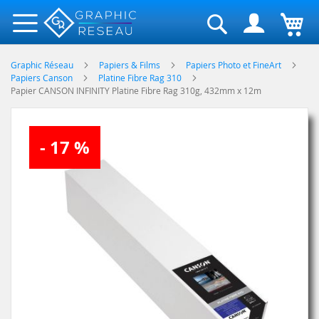
Rechercher
Graphic Réseau
Papiers & Films
Papiers Photo et FineArt
Papiers Canson
Platine Fibre Rag 310
Papier CANSON INFINITY Platine Fibre Rag 310g, 432mm x 12m
Skip
- 17 %
to
the
end
of
the
images
gallery