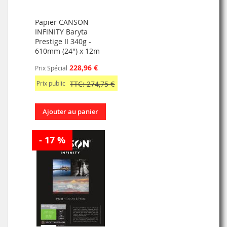
Papier CANSON
INFINITY Baryta
Prestige II 340g -
610mm (24'') x 12m
228,96 €
Prix Spécial
Prix public
TTC: 274,75 €
Ajouter au panier
- 17 %