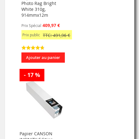
Photo Rag Bright
White 310g,
914mmx12m
409,97 €
Prix Spécial
Prix public
TTC: 491,96 €
Ajouter au panier
- 17 %
Papier CANSON