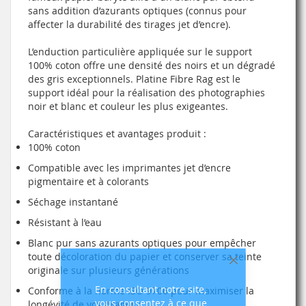
sans addition d’azurants optiques (connus pour
affecter la durabilité des tirages jet d’encre).
L’enduction particulière appliquée sur le support
100% coton offre une densité des noirs et un dégradé
des gris exceptionnels. Platine Fibre Rag est le
support idéal pour la réalisation des photographies
noir et blanc et couleur les plus exigeantes.
Caractéristiques et avantages produit :
100% coton
Compatible avec les imprimantes jet d’encre
pigmentaire et à colorants
Séchage instantané
Résistant à l’eau
Blanc pur sans azurants optiques pour empêcher
toute décoloration du papier et conserver sa teinte
Fermer
originale sur plusieurs générations
En consultant notre site,
Conforme à la norme ISO 9706 pour maximiser la
vous consentez à ce que
longévité de vos tirages :