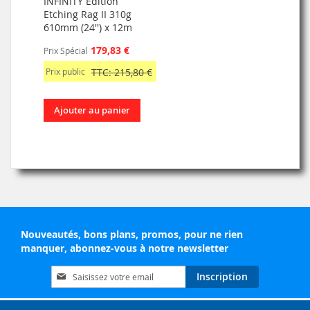
INFINITY Edition
Etching Rag II 310g
610mm (24'') x 12m
179,83 €
Prix Spécial
Prix public
TTC: 215,80 €
Ajouter au panier
Nouveautés, bons plans, promos, pour ne rien
manquer, abonnez-vous à notre newsletter
Inscription
Inscription
à
notre