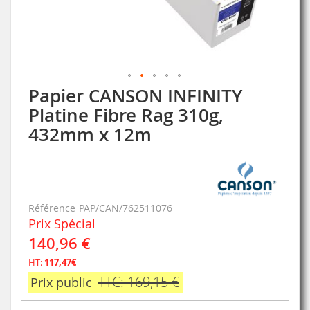
Papier CANSON INFINITY
Skip
to
Platine Fibre Rag 310g,
the
432mm x 12m
beginning
of
the
images
gallery
Référence
PAP/CAN/762511076
Prix Spécial
140,96 €
HT:
117,47€
TTC: 169,15 €
Prix public