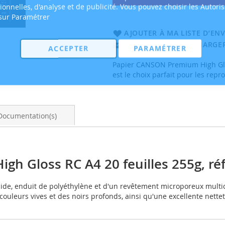
tionnelles, d'analyse et de publicité. Vous pouvez choisir les Autori
 sur Paramétrer
AJOUTER À MA LISTE D’ENV
EMAIL
TÉLÉCHARGER
ACCEPTER
PARAMÉTRER
Papier CANSON Premium High Gloss
est le choix parfait pour les rep
Documentation(s)
h Gloss RC A4 20 feuilles 255g, réf
 acide, enduit de polyéthylène et d'un revêtement microporeux multi
 couleurs vives et des noirs profonds, ainsi qu'une excellente nette