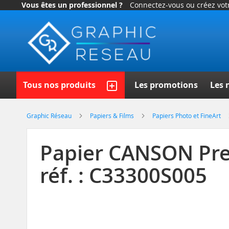
Vous êtes un professionnel ?
Connectez-vous ou créez vo
Allez
au
contenu
Recherch
Tous nos produits
Les promotions
Les 
Graphic Réseau
Papiers & Films
Papiers Photo et FineArt
Papier CANSON Prem
réf. : C33300S005