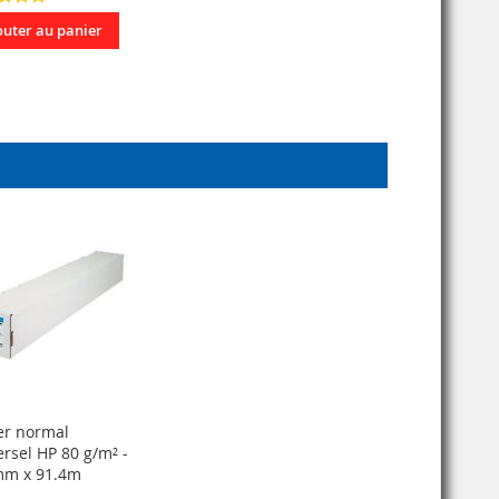
outer au panier
er normal
ersel HP 80 g/m² -
m x 91.4m