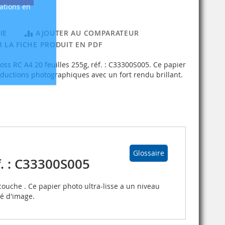
sations en
IE
AJOUTER AU COMPARATEUR
 LA FICHE PRODUIT EN PDF
 RC A4 20 feuilles 255g, réf. : C33300S005. Ce papier
roductions photographiques avec un fort rendu brillant.
Glossaire
. : C33300S005
couche . Ce papier photo ultra-lisse a un niveau
té d'image.