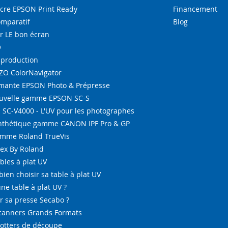
re EPSON Print Ready
Financement
omparatif
Blog
r LE bon écran
O
-production
IZO ColorNavigator
ante EPSON Photo & Prépresse
ouvelle gamme EPSON SC-S
SC-V4000 - L'UV pour les photographes
ynthétique gamme CANON IPF Pro & GP
amme Roland TrueVis
tex By Roland
bles à plat UV
bien choisir sa table à plat UV
ne table à plat UV ?
 sa presse Secabo ?
Scanners Grands Formats
lotters de découpe