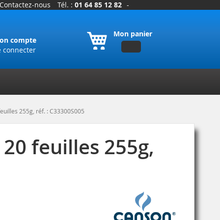
Contactez-nous
Tél. :
01 64 85 12 82
-
Mon panier
on compte
e connecter
uilles 255g, réf. : C33300S005
0 feuilles 255g,