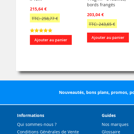
bords frangés
215,64 €
203,04 €
TTC: 258,77 €
TTC: 243,65 €
Ajouter au panier
Ajouter au panier
Nouveautés, bons plans, promos, po
Informations
Guides
Qui sommes-nous ?
Nos marques
Conditions Générales de Vente
Glossaire