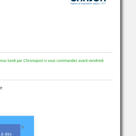
 vous lundi par Chronopost si vous commandez avant vendredi
se
Fermer
 à des