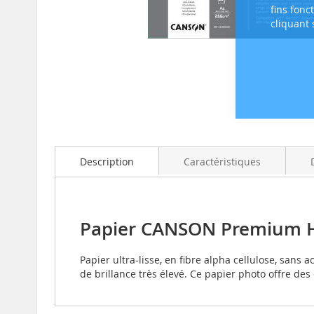
fins fonc
cliquant
Skip
to
the
beginning
of
Description
Caractéristiques
the
images
gallery
Papier CANSON Premium Hig
Papier ultra-lisse, en fibre alpha cellulose, sans
de brillance très élevé. Ce papier photo offre des