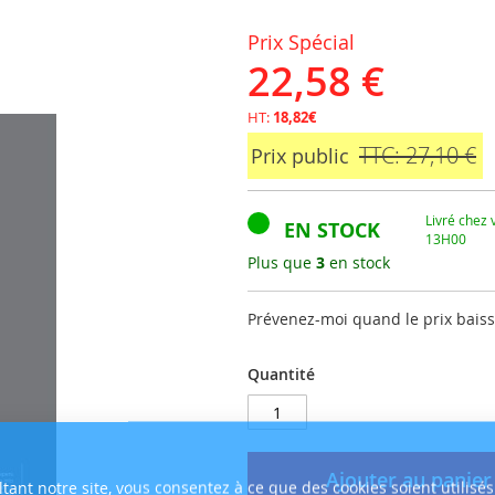
Prix Spécial
22,58 €
HT:
18,82€
TTC: 27,10 €
Prix public
Livré chez
EN STOCK
13H00
Plus que
3
en stock
Prévenez-moi quand le prix bais
Quantité
Ajouter au panier
tant notre site, vous consentez à ce que des cookies soient utilisés