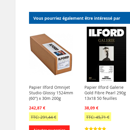
Vous pourriez également être intéressé par
Papier Ilford Omnijet
Papier Ilford Galerie
Studio Glossy 1524mm
Gold Fibre Pearl 290g
(60'') x 30m 200g
13x18 50 feuilles
242,87 €
38,09 €
TTC: 291,44 €
TTC: 45,71 €