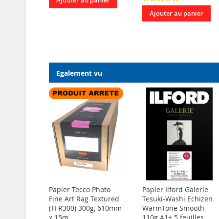
Ajouter au panier
Ajouter au panier
Egalement vu
Papier Tecco Photo
Papier Ilford Galerie
Fine Art Rag Textured
Tesuki-Washi Echizen
(TFR300) 300g, 610mm
WarmTone Smooth
x 15m
110g A1+ 5 feuilles,