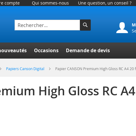
tre compte
Qui sommes-nous
Une question, un conseil ?
M
S
Rechercher
er
nouveautés
Occasions
Demande de devis
Papiers Canson Digital
Papier CANSON Premium High Gloss RC A4 20 fe
ium High Gloss RC A4 2