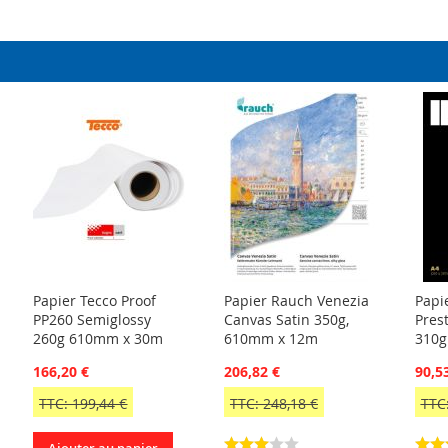
Papier Tecco Proof
Papier Rauch Venezia
Papie
PP260 Semiglossy
Canvas Satin 350g,
Pres
260g 610mm x 30m
610mm x 12m
310g
166,20 €
206,82 €
90,5
TTC: 199,44 €
TTC: 248,18 €
TTC: