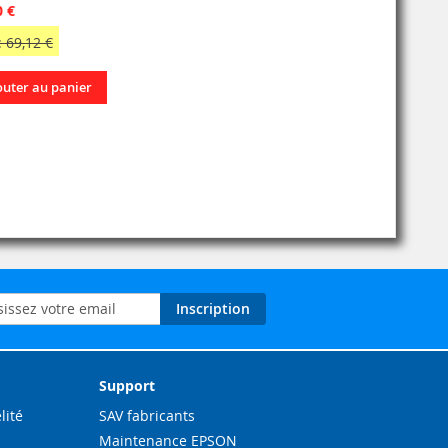
0 €
 69,12 €
outer au panier
on
Inscription
ation
Support
lité
SAV fabricants
Maintenance EPSON