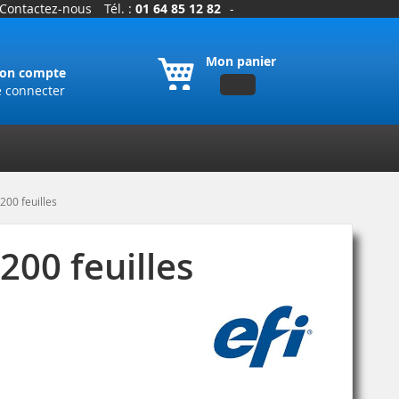
Contactez-nous
Tél. :
01 64 85 12 82
-
Mon panier
on compte
e connecter
200 feuilles
200 feuilles