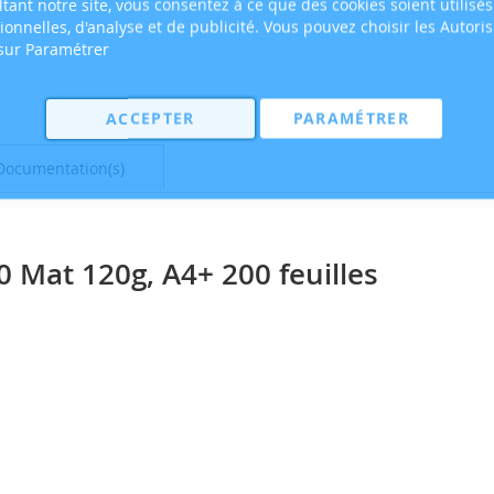
tant notre site, vous consentez à ce que des cookies soient utilisés
tionnelles, d'analyse et de publicité. Vous pouvez choisir les Autori
 sur Paramétrer
ACCEPTER
PARAMÉTRER
Documentation(s)
0 Mat 120g, A4+ 200 feuilles