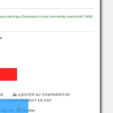
 vous mardi par Chronopost si vous commandez avant lundi 13H00
se
IE
AJOUTER AU COMPARATEUR
 LA FICHE PRODUIT EN PDF
20g, A4+ 200 feuilles
Fermer