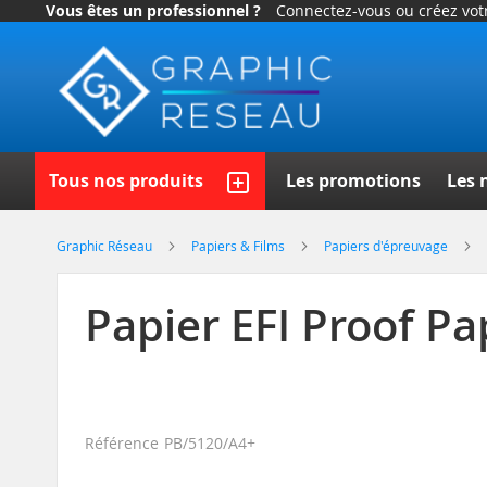
Vous êtes un professionnel ?
Connectez-vous ou créez vo
Allez
au
contenu
Recherch
Tous nos produits
Les promotions
Les 
Graphic Réseau
Papiers & Films
Papiers d'épreuvage
Papier EFI Proof Pa
Référence
PB/5120/A4+
Skip
to