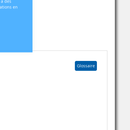
 à des
sations en
Glossaire