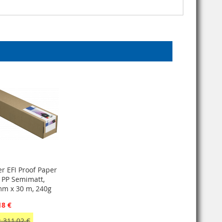
er EFI Proof Paper
 PP Semimatt,
m x 30 m, 240g
18 €
 311,02 €