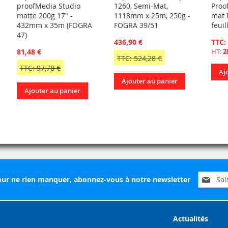
proofMedia Studio
1260, Semi-Mat,
Proo
matte 200g 17" -
1118mm x 25m, 250g -
mat 
432mm x 35m (FOGRA
FOGRA 39/51
feuil
47)
436,90 €
TTC:
81,48 €
HT:
2
TTC: 524,28 €
TTC: 97,78 €
Aj
Ajouter au panier
Ajouter au panier
Inscripti
ur ne rien manquer, abonnez-vous à notre newsletter
à
notre
lettre
d’inform
Actualités
: