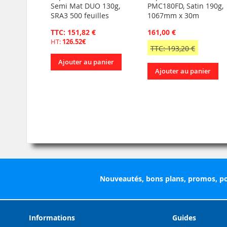
Semi Mat DUO 130g,
PMC180FD, Satin 190g,
SRA3 500 feuilles
1067mm x 30m
TTC: 151,82 €
161,00 €
HT:
126.52€
TTC: 193,20 €
Ajouter au panier
Ajouter au panier
Nouveautés, bons plans, promos, po
Informations
Guides