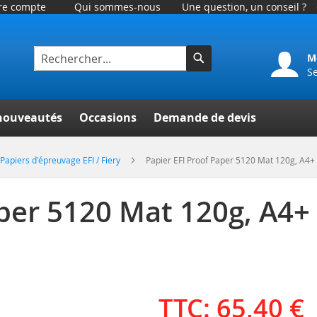
tre compte
Qui sommes-nous
Une question, un conseil ?
M
S
Rechercher
er
nouveautés
Occasions
Demande de devis
Papiers d'épreuvage EFI / Fiery
Papier EFI Proof Paper 5120 Mat 120g, A4+ 
per 5120 Mat 120g, A4+ 
TTC: 65,40 €