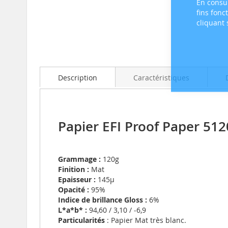
En consul
fins fonc
cliquant
Skip
to
the
beginning
Description
Caractéristiques
of
the
images
gallery
Papier EFI Proof Paper 512
Grammage :
120g
Finition :
Mat
Epaisseur :
145µ
Opacité :
95%
Indice de brillance Gloss :
6%
L*a*b* :
94,60 / 3,10 / -6,9
Particularités
: Papier Mat très blanc.