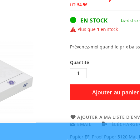
HT:
54.5€
EN STOCK
Livré chez
Plus que
1
en stock
Prévenez-moi quand le prix bais
Quantité
Ajouter au panier
AJOUTER À MA LISTE D’ENV
EMAIL
TÉLÉCHARGER
Papier EFI Proof Paper 5120 Mat 1