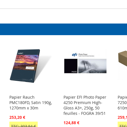
Papier Rauch
Papier EFI Photo Paper
Papi
PMC180FD, Satin 190g,
4250 Premium High-
7250
1270mm x 30m
Gloss A3+, 250g, 50
610m
feuilles - FOGRA 39/51
253,20 €
259,
124,88 €
TTC: 303,84 €
TTC: