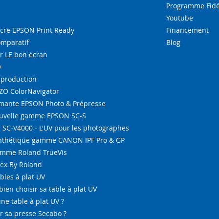
Programme Fidé
Youtube
re EPSON Print Ready
Financement
omparatif
Blog
r LE bon écran
O
-production
IZO ColorNavigator
ante EPSON Photo & Prépresse
ouvelle gamme EPSON SC-S
SC-V4000 - L'UV pour les photographes
ynthétique gamme CANON IPF Pro & GP
amme Roland TrueVis
tex By Roland
bles à plat UV
bien choisir sa table à plat UV
ne table à plat UV ?
 sa presse Secabo ?