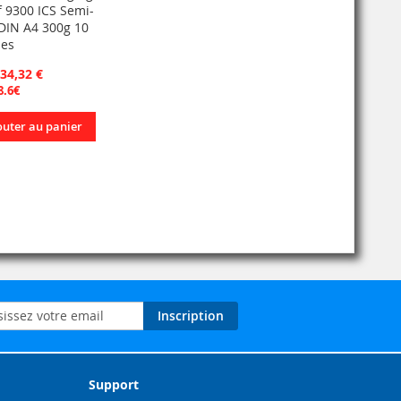
f 9300 ICS Semi-
DIN A4 300g 10
les
 34,32 €
8.6€
outer au panier
on
Inscription
ation
Support