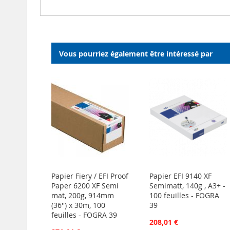
Vous pourriez également être intéressé par
Papier Fiery / EFI Proof
Papier EFI 9140 XF
Paper 6200 XF Semi
Semimatt, 140g , A3+ -
mat, 200g, 914mm
100 feuilles - FOGRA
(36'') x 30m, 100
39
feuilles - FOGRA 39
208,01 €