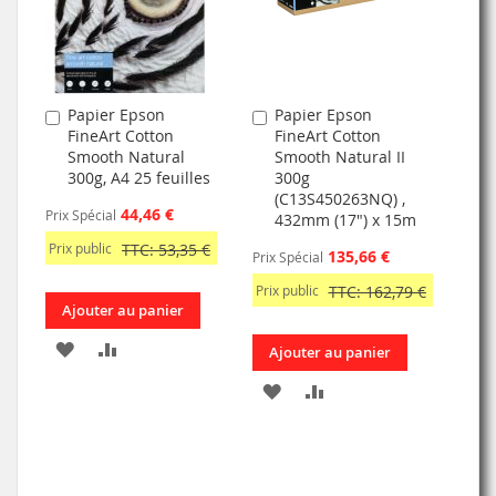
D’ENVIE
D’ENVIE
Papier Epson
Papier Epson
Ajouter
Ajouter
FineArt Cotton
FineArt Cotton
au
au
Smooth Natural
Smooth Natural II
panier
panier
300g, A4 25 feuilles
300g
(C13S450263NQ) ,
44,46 €
Prix Spécial
432mm (17") x 15m
Prix public
TTC: 53,35 €
135,66 €
Prix Spécial
Prix public
TTC: 162,79 €
Ajouter au panier
AJOUTER
AJOUTER
Ajouter au panier
À
AU
AJOUTER
AJOUTER
MA
COMPARATEUR
À
AU
LISTE
MA
COMPARATEUR