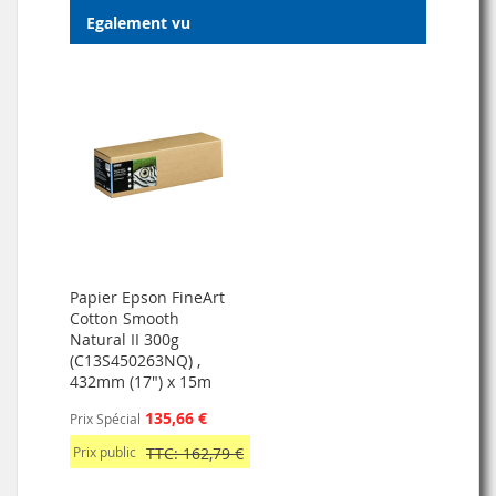
Egalement vu
Papier Epson FineArt
Cotton Smooth
Natural II 300g
(C13S450263NQ) ,
432mm (17") x 15m
135,66 €
Prix Spécial
Prix public
TTC: 162,79 €