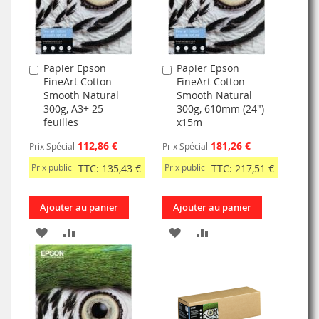
Papier Epson
Papier Epson
Ajouter
Ajouter
FineArt Cotton
FineArt Cotton
au
au
Smooth Natural
Smooth Natural
panier
panier
300g, A3+ 25
300g, 610mm (24")
feuilles
x15m
112,86 €
181,26 €
Prix Spécial
Prix Spécial
Prix public
TTC: 135,43 €
Prix public
TTC: 217,51 €
Ajouter au panier
Ajouter au panier
AJOUTER
AJOUTER
AJOUTER
AJOUTER
À
AU
À
AU
MA
COMPARATEUR
MA
COMPARATEUR
LISTE
LISTE