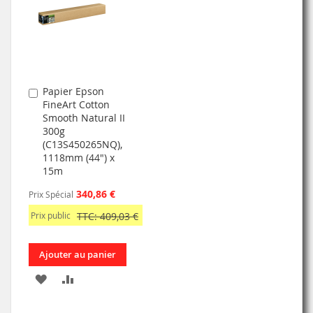
D’ENVIE
LISTE
D’ENVIE
Papier Epson
Ajouter
FineArt Cotton
au
Smooth Natural II
panier
300g
(C13S450265NQ),
1118mm (44") x
15m
340,86 €
Prix Spécial
Prix public
TTC: 409,03 €
Ajouter au panier
AJOUTER
AJOUTER
À
AU