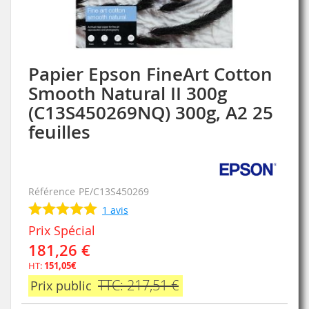
Papier Epson FineArt Cotton
Skip
to
Smooth Natural II 300g
the
(C13S450269NQ) 300g, A2 25
beginning
of
feuilles
the
images
gallery
Référence
PE/C13S450269
1
avis
Prix Spécial
181,26 €
HT:
151,05€
TTC: 217,51 €
Prix public