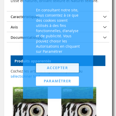
Lisse et naturel, Brillant texturé et Naturel texturé.
Fermer
En consultant notre site,
vous consentez à ce que
Caractéristiques
des cookies soient
utilisés à des fins
Avis
fonctionnelles, d'analyse
et de publicité. Vous
Documentation(s)
pouvez choisir les
Autorisations en cliquant
sur Paramétrer
Produits apparentés
ACCEPTER
Cochez les articles à ajouter au panier ou
sélectionner tout
PARAMÉTRER