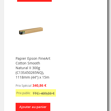
Papier Epson FineArt
Cotton Smooth
Natural II 300g
(C13S450265NQ),
1118mm (44") x 15m
340,86 €
Prix Spécial
Prix public
TTC: 409,03 €
Ajouter au panier