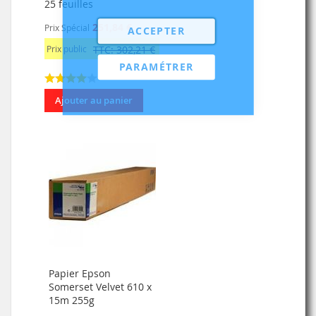
25 feuilles
251,84 €
Prix Spécial
ACCEPTER
Prix public
TTC: 302,21 €
PARAMÉTRER
Ajouter au panier
Papier Epson
Somerset Velvet 610 x
15m 255g