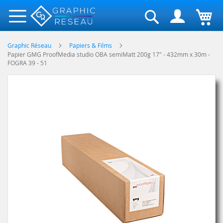
Rechercher
Graphic Réseau
Papiers & Films
Papier GMG ProofMedia studio OBA semiMatt 200g 17" - 432mm x 30m -
FOGRA 39 - 51
Skip
to
the
end
of
the
images
gallery