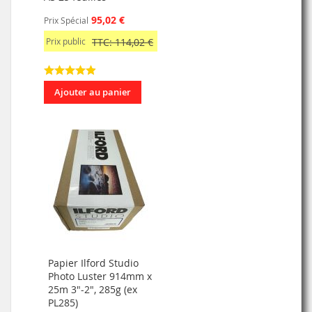
95,02 €
Prix Spécial
Prix public
TTC: 114,02 €
Ajouter au panier
Papier Ilford Studio
Photo Luster 914mm x
25m 3"-2", 285g (ex
PL285)