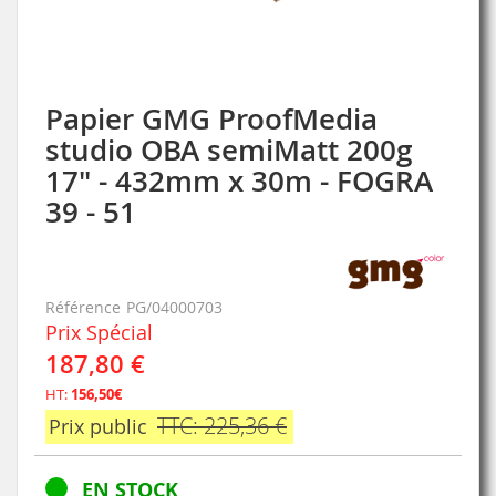
Papier GMG ProofMedia
Skip
to
studio OBA semiMatt 200g
the
17" - 432mm x 30m - FOGRA
beginning
of
39 - 51
the
images
gallery
Référence
PG/04000703
Prix Spécial
187,80 €
HT:
156,50€
TTC: 225,36 €
Prix public
EN STOCK