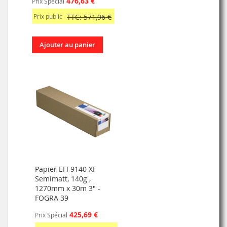
476,63 €
Prix Spécial
Prix public
TTC: 571,96 €
Ajouter au panier
Papier EFI 9140 XF
Semimatt, 140g ,
1270mm x 30m 3" -
FOGRA 39
425,69 €
Prix Spécial