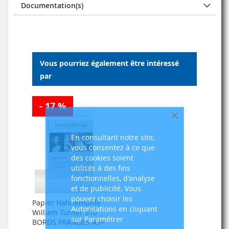
Documentation(s)
Vous pourriez également être intéressé
par
- 17 %
Fermer
En consultant notre site,
vous consentez à ce que
des cookies soient
utilisés à des fins
fonctionnelles, d'analyse
et de publicité. Vous
pouvez choisir les
Papier Hahnemühle
Autorisations en cliquant
William Turner 310
sur Paramétrer
BORDS FRANGES A3+