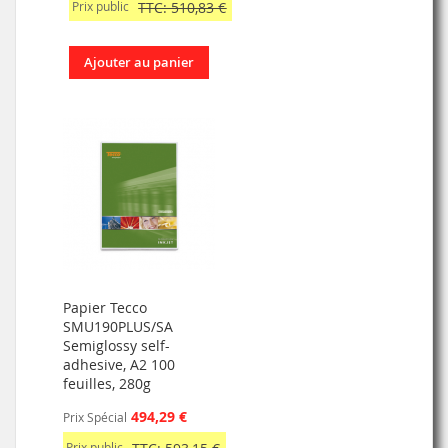
Prix public
TTC: 510,83 €
Ajouter au panier
Papier Tecco
SMU190PLUS/SA
Semiglossy self-
adhesive, A2 100
feuilles, 280g
494,29 €
Prix Spécial
Prix public