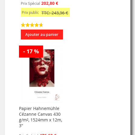
202,80 €
Prix Spécial
Prix public
TTC: 243,36 €
Ajouter au panier
- 17 %
Papier Hahnemühle
Cézanne Canvas 430
g/m², 1524mm x 12m,
3"