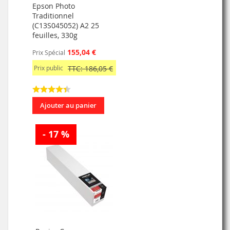
Epson Photo
Traditionnel
(C13S045052) A2 25
feuilles, 330g
155,04 €
Prix Spécial
Prix public
TTC: 186,05 €
Ajouter au panier
- 17 %