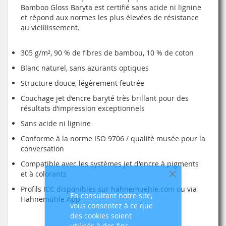
Bamboo Gloss Baryta est certifié sans acide ni lignine
et répond aux normes les plus élevées de résistance
au vieillissement.
305 g/m², 90 % de fibres de bambou, 10 % de coton
Blanc naturel, sans azurants optiques
Structure douce, légèrement feutrée
Couchage jet d‘encre baryté très brillant pour des
résultats d‘impression exceptionnels
Sans acide ni lignine
Conforme à la norme ISO 9706 / qualité musée pour la
conversation
Compatible avec les systèmes jet d'encre à pigments
et à colorants
Fermer
Profils ICC disponibles sur hahnemuehle.com ou via
En consultant notre site,
Hahnemühle App
vous consentez à ce que
des cookies soient
utilisés à des fins