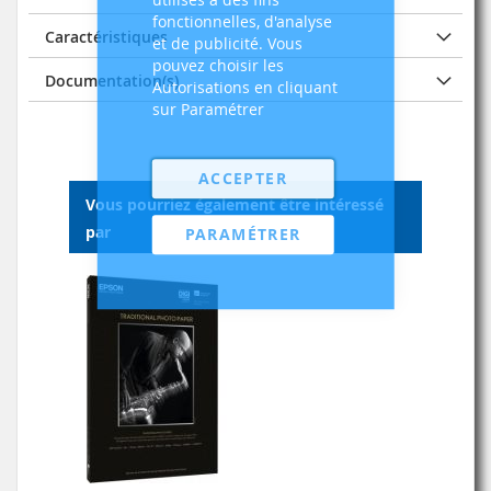
fonctionnelles, d'analyse
Caractéristiques
et de publicité. Vous
pouvez choisir les
Documentation(s)
Autorisations en cliquant
sur Paramétrer
ACCEPTER
Vous pourriez également être intéressé
par
PARAMÉTRER