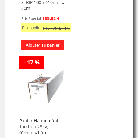
STRIP 100µ 610mm x
30m
169,82 €
Prix Spécial
Prix public
TTC: 203,78 €
Ajouter au panier
- 17 %
Papier Hahnemühle
Torchon 285g,
610mmx12m