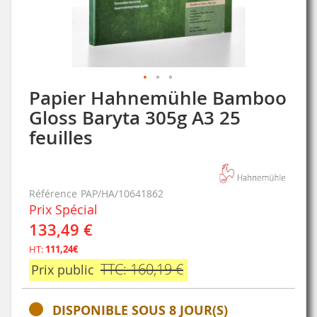
Papier Hahnemühle Bamboo
Skip
to
Gloss Baryta 305g A3 25
the
feuilles
beginning
of
the
images
Référence
PAP/HA/10641862
gallery
Prix Spécial
133,49 €
HT:
111,24€
TTC: 160,19 €
Prix public
DISPONIBLE SOUS 8 JOUR(S)