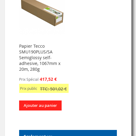
Papier Tecco
SMU190PLUS/SA
Semiglossy self-
adhesive, 1067mm x
20m, 280g
417,52 €
Prix Spécial
Prix public
TTC: 501,02 €
Ajouter au panier