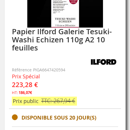
Papier Ilford Galerie Tesuki-
Skip
to
Washi Echizen 110g A2 10
the
feuilles
beginning
of
the
images
Référence
PIGA6647420594
gallery
Prix Spécial
223,28 €
HT:
186,07€
TTC: 267,94 €
Prix public
DISPONIBLE SOUS 20 JOUR(S)