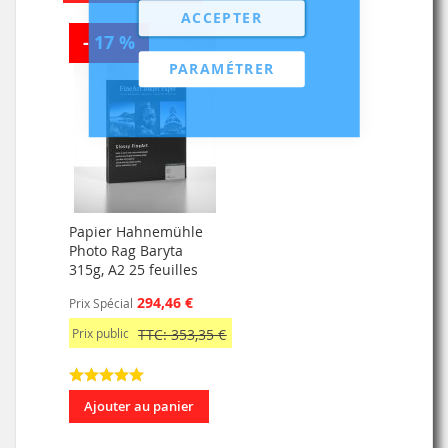
ACCEPTER
- 17 %
PARAMÉTRER
Papier Hahnemühle
Photo Rag Baryta
315g, A2 25 feuilles
294,46 €
Prix Spécial
Prix public
TTC: 353,35 €
Ajouter au panier