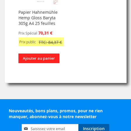
Papier Hahnemühle
Hemp Gloss Baryta
305g A4 25 feuilles
70,31 €
Prix Spécial
Prix public
TTC: 84,37 €
Ajouter au panier
Nouveautés, bons plans, promos, pour ne rien
manquer, abonnez-vous à notre newsletter
Inscription
Inscription