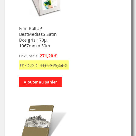
Film RollUP
BestMediasS Satin
Dos gris 170µ,
1067mm x 30m
271,20 €
Prix Spécial
Prix public
TTC: 325,44 €
Ajouter au panier