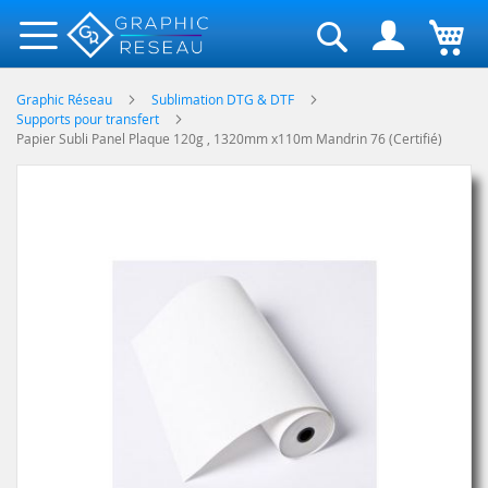
Rechercher
Graphic Réseau
Sublimation DTG & DTF
Supports pour transfert
Papier Subli Panel Plaque 120g , 1320mm x110m Mandrin 76 (Certifié)
Skip
to
the
end
of
the
images
gallery