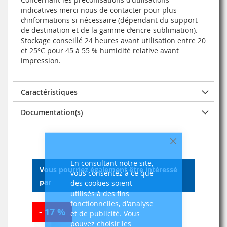
indicatives merci nous de contacter pour plus
d’informations si nécessaire (dépendant du support
de destination et de la gamme d’encre sublimation).
Stockage conseillé 24 heures avant utilisation entre 20
et 25°C pour 45 à 55 % humidité relative avant
impression.
Caractéristiques
Documentation(s)
Fermer
En consultant notre site,
Vous pourriez également être intéressé
vous consentez à ce que
par
des cookies soient
utilisés à des fins
fonctionnelles, d'analyse
- 17 %
et de publicité. Vous
pouvez choisir les