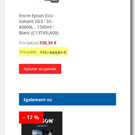
Encre Epson Eco-
Solvant GS3 : SC-
80600L - 1500ml :
Blanc (C13T45LA00)
536,34 €
Prix Spécial
Prix public
TTC: 643,61 €
Ajouter au panier
Egalement vu
- 17 %