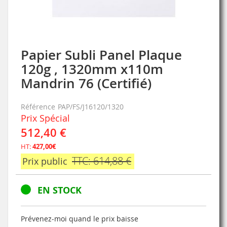
Papier Subli Panel Plaque
Skip
to
120g , 1320mm x110m
the
Mandrin 76 (Certifié)
beginning
of
the
Référence
PAP/FS/J16120/1320
images
Prix Spécial
gallery
512,40 €
HT:
427,00€
TTC: 614,88 €
Prix public
EN STOCK
Prévenez-moi quand le prix baisse