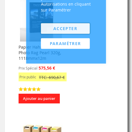
Autorisations en cliquant
sur Paramétrer
ACCEPTER
PARAMÉTRER
Papier Hahnemühle
Photo Rag Pearl 320g,
1118mmx12m
575,56 €
Prix Spécial
Prix public
TTC: 690,67 €
Ajouter au panier