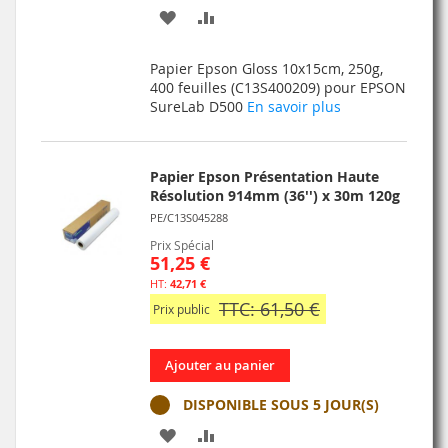
AJOUTER
AJOUTER
À
AU
Papier Epson Gloss 10x15cm, 250g,
MA
COMPARATEUR
400 feuilles (C13S400209) pour EPSON
SureLab D500
En savoir plus
LISTE
D’ENVIE
Papier Epson Présentation Haute
Résolution 914mm (36'') x 30m 120g
PE/C13S045288
Prix Spécial
51,25 €
42,71 €
TTC: 61,50 €
Prix public
Ajouter au panier
DISPONIBLE SOUS 5 JOUR(S)
AJOUTER
AJOUTER