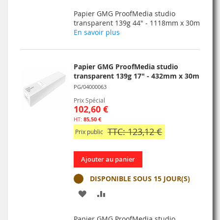
À
AU
Papier GMG ProofMedia studio
MA
COMPARATEUR
transparent 139g 44" - 1118mm x 30m
En savoir plus
LISTE
D’ENVIE
Papier GMG ProofMedia studio
transparent 139g 17" - 432mm x 30m
PG/04000063
Prix Spécial
102,60 €
85,50 €
TTC: 123,12 €
Prix public
Ajouter au panier
DISPONIBLE SOUS 15 JOUR(S)
AJOUTER
AJOUTER
À
AU
Papier GMG ProofMedia studio