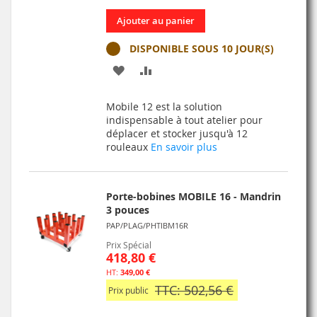
Ajouter au panier
DISPONIBLE SOUS 10 JOUR(S)
AJOUTER
AJOUTER
À
AU
Mobile 12 est la solution
MA
COMPARATEUR
indispensable à tout atelier pour
déplacer et stocker jusqu'à 12
LISTE
rouleaux
En savoir plus
D’ENVIE
Porte-bobines MOBILE 16 - Mandrin
3 pouces
PAP/PLAG/PHTIBM16R
Prix Spécial
418,80 €
349,00 €
TTC: 502,56 €
Prix public