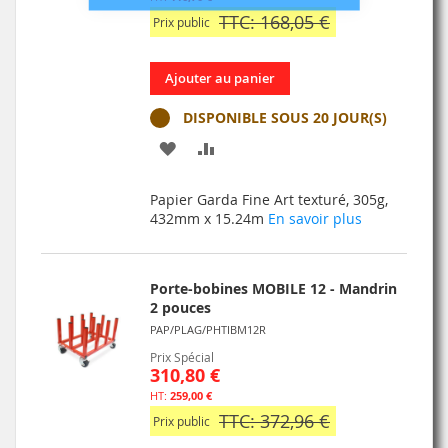
TTC: 168,05 €
Prix public
Ajouter au panier
DISPONIBLE SOUS 20 JOUR(S)
AJOUTER
AJOUTER
À
AU
Papier Garda Fine Art texturé, 305g,
MA
COMPARATEUR
432mm x 15.24m
En savoir plus
LISTE
D’ENVIE
Porte-bobines MOBILE 12 - Mandrin
2 pouces
PAP/PLAG/PHTIBM12R
Prix Spécial
310,80 €
259,00 €
TTC: 372,96 €
Prix public