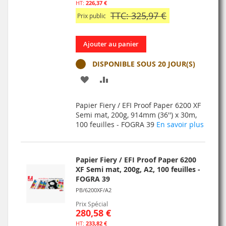
226,37 €
TTC: 325,97 €
Prix public
Ajouter au panier
DISPONIBLE SOUS 20 JOUR(S)
AJOUTER
AJOUTER
À
AU
Papier Fiery / EFI Proof Paper 6200 XF
MA
COMPARATEUR
Semi mat, 200g, 914mm (36'') x 30m,
100 feuilles - FOGRA 39
En savoir plus
LISTE
D’ENVIE
Papier Fiery / EFI Proof Paper 6200
XF Semi mat, 200g, A2, 100 feuilles -
FOGRA 39
PB/6200XF/A2
Prix Spécial
280,58 €
233,82 €