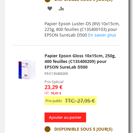
AJOUTER
AJOUTER
À
AU
Papier Epson Luster-DS (RV) 10x15cm,
MA
COMPARATEUR
225g, 800 feuilles (C13S400103) pour
EPSON SureLab D500
En savoir plus
LISTE
D’ENVIE
Papier Epson Gloss 10x15cm, 250g,
400 feuilles (C13S400209) pour
EPSON SureLab D500
PE/C13S400209
Prix Spécial
23,29 €
19,41 €
TTC: 27,95 €
Prix public
Ajouter au panier
DISPONIBLE SOUS 5 JOUR(S)