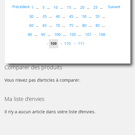
Page
Page
Page
Précédent
Suivant
Page
1
...
5
...
10
...
15
...
20
...
25
...
30
...
35
...
40
...
45
...
50
...
55
...
60
...
65
...
70
...
75
...
80
...
85
...
Page
Page
90
...
95
...
100
...
105
...
107
-
108
Vous
Page
Page
-
109
-
110
-
111
lisez
actuellement
Comparer des produits
la
page
Vous n’avez pas d’articles à comparer.
Ma liste d’envies
Il n’y a aucun article dans votre liste d’envies.