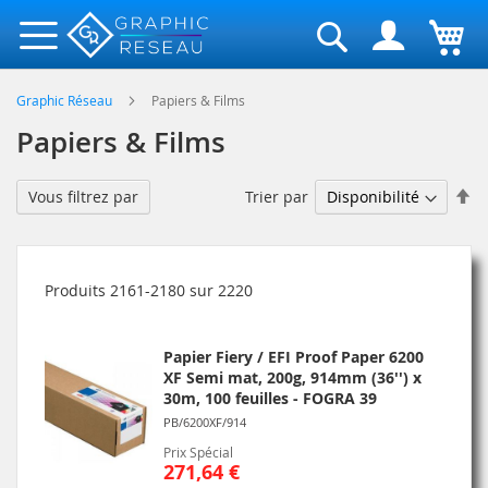
Rechercher
Graphic Réseau
Papiers & Films
Papiers & Films
Pa
Trier par
Vous filtrez par
or
dé
Produits
2161
-
2180
sur
2220
Papier Fiery / EFI Proof Paper 6200
XF Semi mat, 200g, 914mm (36'') x
30m, 100 feuilles - FOGRA 39
PB/6200XF/914
Prix Spécial
271,64 €