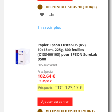
DISPONIBLE SOUS 10 JOUR(S)
AJOUTER
AJOUTER
À
AU
En savoir plus
MA
COMPARATEUR
LISTE
Papier Epson Luster-DS (RV)
D’ENVIE
10x15cm, 225g, 800 feuilles
(C13S400103) pour EPSON SureLab
D500
PE/C13S400103
Prix Spécial
102,64 €
85,53 €
TTC: 123,17 €
Prix public
Ajouter au panier
DISPONIBLE SOUS 5 JOUR(S)