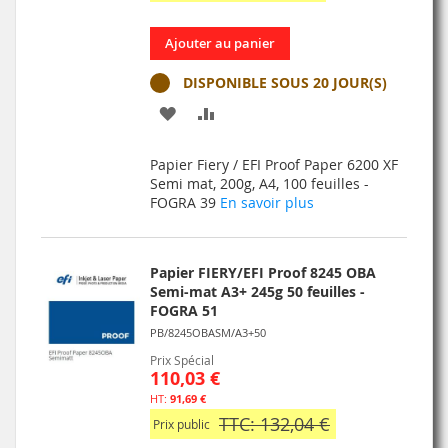
Ajouter au panier
DISPONIBLE SOUS 20 JOUR(S)
AJOUTER
AJOUTER
À
AU
Papier Fiery / EFI Proof Paper 6200 XF
MA
COMPARATEUR
Semi mat, 200g, A4, 100 feuilles -
FOGRA 39
En savoir plus
LISTE
D’ENVIE
Papier FIERY/EFI Proof 8245 OBA
Semi-mat A3+ 245g 50 feuilles -
FOGRA 51
PB/8245OBASM/A3+50
Prix Spécial
110,03 €
91,69 €
TTC: 132,04 €
Prix public