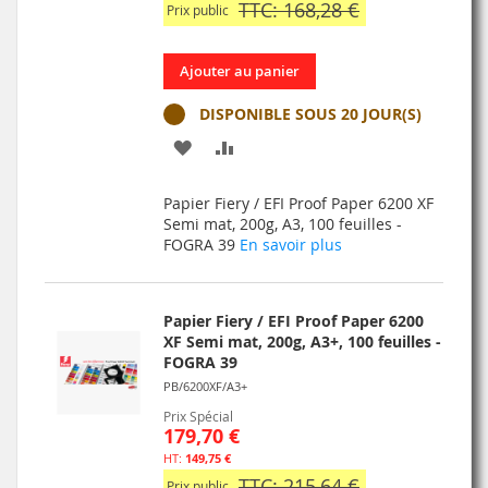
TTC: 168,28 €
Prix public
Ajouter au panier
DISPONIBLE SOUS 20 JOUR(S)
AJOUTER
AJOUTER
À
AU
Papier Fiery / EFI Proof Paper 6200 XF
MA
COMPARATEUR
Semi mat, 200g, A3, 100 feuilles -
FOGRA 39
En savoir plus
LISTE
D’ENVIE
Papier Fiery / EFI Proof Paper 6200
XF Semi mat, 200g, A3+, 100 feuilles -
FOGRA 39
PB/6200XF/A3+
Prix Spécial
179,70 €
149,75 €
TTC: 215,64 €
Prix public