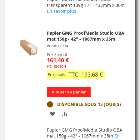
MA
COMPARATEUR
transparent 139g 17" - 432mm x 30m
En savoir plus
LISTE
D’ENVIE
Papier GMG ProofMedia Studio OBA
mat 150g - 42" - 1067mm x 35m
PG/04000174
Prix Spécial
161,40 €
134,50 €
TTC: 193,68 €
Prix public
Ajouter au panier
DISPONIBLE SOUS 15 JOUR(S)
AJOUTER
AJOUTER
À
AU
Papier GMG ProofMedia Studio OBA
MA
COMPARATEUR
mat 150g - 42" - 1067mm x 35m
En