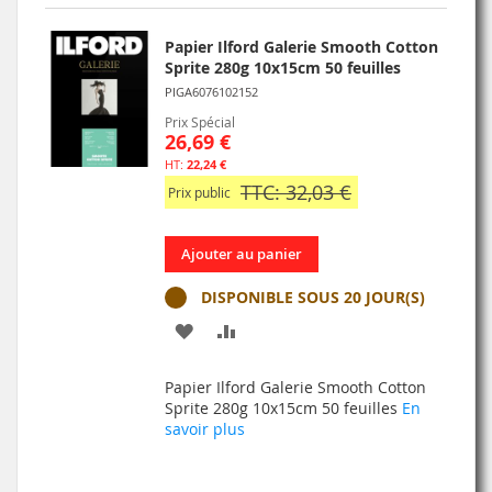
D’ENVIE
Papier Ilford Galerie Smooth Cotton
Sprite 280g 10x15cm 50 feuilles
PIGA6076102152
Prix Spécial
26,69 €
22,24 €
TTC: 32,03 €
Prix public
Ajouter au panier
DISPONIBLE SOUS 20 JOUR(S)
AJOUTER
AJOUTER
À
AU
Papier Ilford Galerie Smooth Cotton
MA
COMPARATEUR
Sprite 280g 10x15cm 50 feuilles
En
savoir plus
LISTE
D’ENVIE