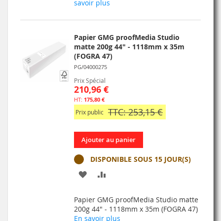
savoir plus
LISTE
D’ENVIE
Papier GMG proofMedia Studio
matte 200g 44" - 1118mm x 35m
(FOGRA 47)
PG/04000275
Prix Spécial
210,96 €
175,80 €
TTC: 253,15 €
Prix public
Ajouter au panier
DISPONIBLE SOUS 15 JOUR(S)
AJOUTER
AJOUTER
À
AU
Papier GMG proofMedia Studio matte
MA
COMPARATEUR
200g 44" - 1118mm x 35m (FOGRA 47)
En savoir plus