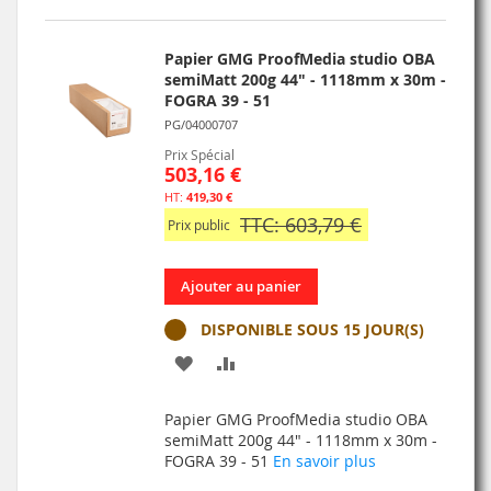
D’ENVIE
Papier GMG ProofMedia studio OBA
semiMatt 200g 44" - 1118mm x 30m -
FOGRA 39 - 51
PG/04000707
Prix Spécial
503,16 €
419,30 €
TTC: 603,79 €
Prix public
Ajouter au panier
DISPONIBLE SOUS 15 JOUR(S)
AJOUTER
AJOUTER
À
AU
Papier GMG ProofMedia studio OBA
MA
COMPARATEUR
semiMatt 200g 44" - 1118mm x 30m -
FOGRA 39 - 51
En savoir plus
LISTE