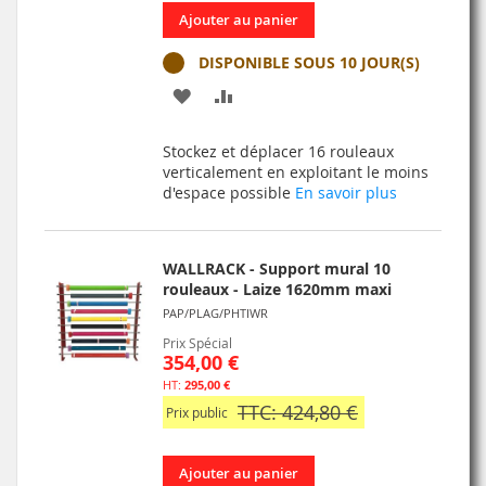
Ajouter au panier
DISPONIBLE SOUS 10 JOUR(S)
AJOUTER
AJOUTER
À
AU
Stockez et déplacer 16 rouleaux
MA
COMPARATEUR
verticalement en exploitant le moins
d'espace possible
En savoir plus
LISTE
D’ENVIE
WALLRACK - Support mural 10
rouleaux - Laize 1620mm maxi
PAP/PLAG/PHTIWR
Prix Spécial
354,00 €
295,00 €
TTC: 424,80 €
Prix public
Ajouter au panier