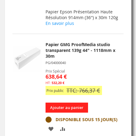
À
AU
Papier Epson Présentation Haute
MA
COMPARATEUR
Résolution 914mm (36'') x 30m 120g
En savoir plus
LISTE
D’ENVIE
Papier GMG ProofMedia studio
transparent 139g 44" - 1118mm x
30m
PG/04000040
Prix Spécial
638,64 €
532,20 €
TTC: 766,37 €
Prix public
Ajouter au panier
DISPONIBLE SOUS 15 JOUR(S)
AJOUTER
AJOUTER