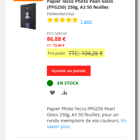
Papier Tecco Photo Pearl Gloss
(PPG250) 250g, A3 50 feuilles
PMW6499297420
1
avis
Prix Spécial
86,88 €
72,40 €
TTC: 104,26 €
Prix public
Ajouter au panier
EN STOCK
AJOUTER
AJOUTER
À
AU
Papier Photo Tecco PPG250 Pearl
MA
COMPARATEUR
Gloss 250g, A3 50 feuilles, pour un
rendu exemplaire de vos couleurs.
En
LISTE
savoir plus
D’ENVIE