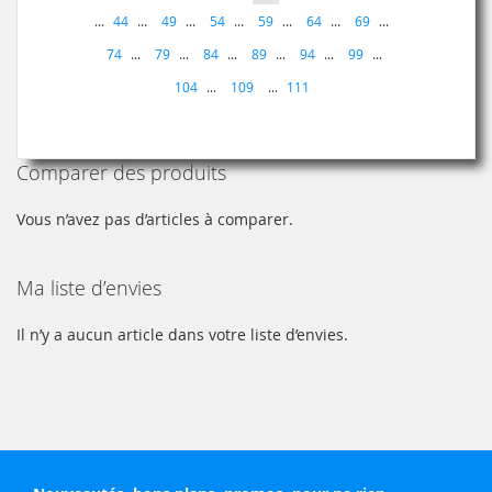
lisez
...
44
...
49
...
54
...
59
...
64
...
69
...
actuellement
74
...
79
...
84
...
89
...
94
...
99
...
la
Page
104
...
109
...
111
page
Comparer des produits
Vous n’avez pas d’articles à comparer.
Ma liste d’envies
Il n’y a aucun article dans votre liste d’envies.