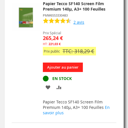
Papier Tecco SF140 Screen Film
Premium 140µ, A3+ 100 Feuilles
PMW6553330483
2
avis
Prix Spécial
265,24 €
221,03 €
TTC: 318,29 €
Prix public
Ajouter au panier
EN STOCK
AJOUTER
AJOUTER
À
AU
Papier Tecco SF140 Screen Film
MA
COMPARATEUR
Premium 140µ, A3+ 100 Feuilles
En
savoir plus
LISTE
D’ENVIE