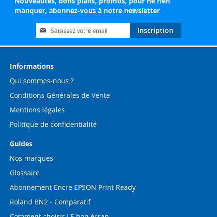
Nouveautés, bons plans, promos, pour ne rien
manquer, abonnez-vous à notre newsletter
Inscription
Inscription
à
notre
lettre
d’information
Informations
:
Qui sommes-nous ?
Conditions Générales de Vente
Mentions légales
Politique de confidentialité
Guides
Nos marques
Glossaire
Abonnement Encre EPSON Print Ready
Roland BN2 - Comparatif
Comment choisir LE bon écran