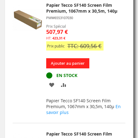
Papier Tecco SF140 Screen Film
Premium, 1067mm x 30,5m, 140µ
PMW6553107030
Prix Spécial
507,97 €
423,31 €
TTC: 609,56 €
Prix public
Ajouter au panier
EN STOCK
AJOUTER
AJOUTER
À
AU
Papier Tecco SF140 Screen Film
MA
COMPARATEUR
Premium, 1067mm x 30,5m, 140µ
En
savoir plus
LISTE
D’ENVIE
Papier Tecco SF140 Screen Film