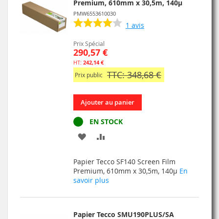
Premium, 610mm x 30,5m, 140µ
PMW6553610030
1
avis
Prix Spécial
290,57 €
242,14 €
TTC: 348,68 €
Prix public
Ajouter au panier
EN STOCK
AJOUTER
AJOUTER
À
AU
Papier Tecco SF140 Screen Film
MA
COMPARATEUR
Premium, 610mm x 30,5m, 140µ
En
savoir plus
LISTE
D’ENVIE
Papier Tecco SMU190PLUS/SA