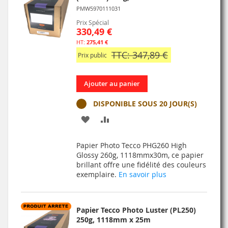
PMW5970111031
Prix Spécial
330,49 €
275,41 €
TTC: 347,89 €
Prix public
Ajouter au panier
DISPONIBLE SOUS 20 JOUR(S)
AJOUTER
AJOUTER
À
AU
Papier Photo Tecco PHG260 High
MA
COMPARATEUR
Glossy 260g, 1118mmx30m, ce papier
brillant offre une fidélité des couleurs
LISTE
exemplaire.
En savoir plus
D’ENVIE
Papier Tecco Photo Luster (PL250)
250g, 1118mm x 25m