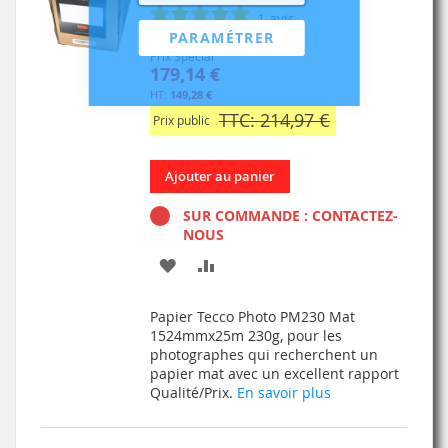
1
avis
PARAMÉTRER
Prix Spécial
179,14 €
149,28 €
TTC: 214,97 €
Prix public
Ajouter au panier
SUR COMMANDE : CONTACTEZ-
NOUS
AJOUTER
AJOUTER
À
AU
Papier Tecco Photo PM230 Mat
MA
COMPARATEUR
1524mmx25m 230g, pour les
photographes qui recherchent un
LISTE
papier mat avec un excellent rapport
Qualité/Prix.
En savoir plus
D’ENVIE