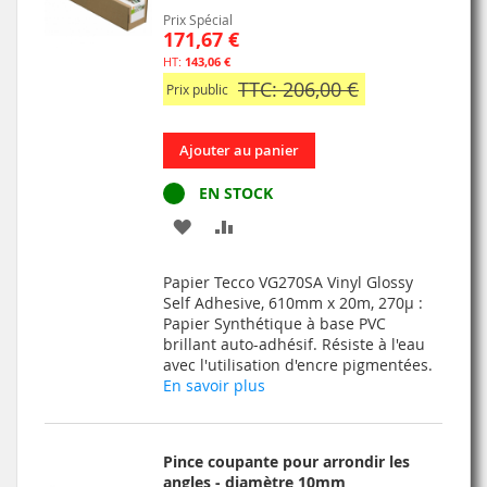
Prix Spécial
171,67 €
143,06 €
TTC: 206,00 €
Prix public
Ajouter au panier
EN STOCK
AJOUTER
AJOUTER
À
AU
Papier Tecco VG270SA Vinyl Glossy
MA
COMPARATEUR
Self Adhesive, 610mm x 20m, 270µ :
Papier Synthétique à base PVC
LISTE
brillant auto-adhésif. Résiste à l'eau
avec l'utilisation d'encre pigmentées.
D’ENVIE
En savoir plus
Pince coupante pour arrondir les
angles - diamètre 10mm