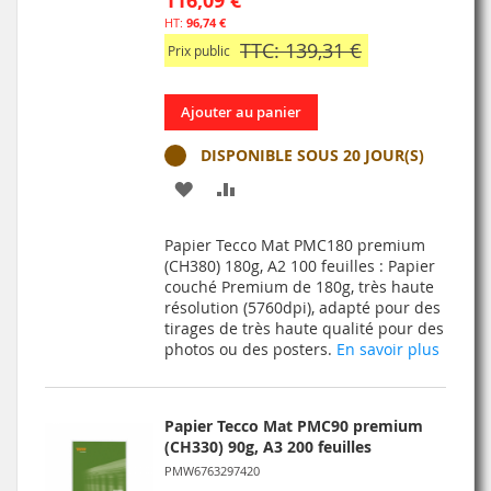
116,09 €
96,74 €
TTC: 139,31 €
Prix public
Ajouter au panier
DISPONIBLE SOUS 20 JOUR(S)
AJOUTER
AJOUTER
À
AU
Papier Tecco Mat PMC180 premium
MA
COMPARATEUR
(CH380) 180g, A2 100 feuilles : Papier
couché Premium de 180g, très haute
LISTE
résolution (5760dpi), adapté pour des
tirages de très haute qualité pour des
D’ENVIE
photos ou des posters.
En savoir plus
Papier Tecco Mat PMC90 premium
(CH330) 90g, A3 200 feuilles
PMW6763297420