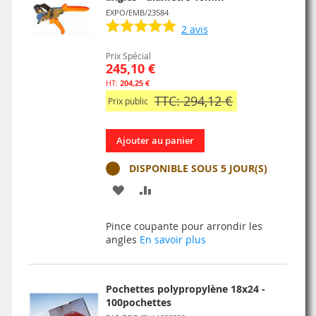
EXPO/EMB/23584
2
avis
Prix Spécial
245,10 €
204,25 €
TTC: 294,12 €
Prix public
Ajouter au panier
DISPONIBLE SOUS 5 JOUR(S)
AJOUTER
AJOUTER
À
AU
Pince coupante pour arrondir les
MA
COMPARATEUR
angles
En savoir plus
LISTE
D’ENVIE
Pochettes polypropylène 18x24 -
100pochettes