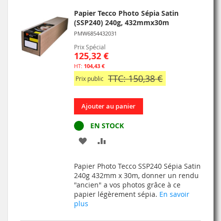
Papier Tecco Photo Sépia Satin
(SSP240) 240g, 432mmx30m
PMW6854432031
Prix Spécial
125,32 €
104,43 €
TTC: 150,38 €
Prix public
Ajouter au panier
EN STOCK
AJOUTER
AJOUTER
À
AU
Papier Photo Tecco SSP240 Sépia Satin
MA
COMPARATEUR
240g 432mm x 30m, donner un rendu
"ancien" a vos photos grâce à ce
LISTE
papier légèrement sépia.
En savoir
plus
D’ENVIE