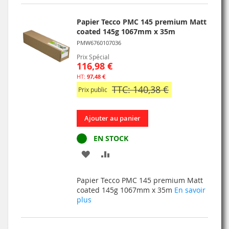
Papier Tecco PMC 145 premium Matt
coated 145g 1067mm x 35m
PMW6760107036
Prix Spécial
116,98 €
97,48 €
TTC: 140,38 €
Prix public
Ajouter au panier
EN STOCK
AJOUTER
AJOUTER
À
AU
Papier Tecco PMC 145 premium Matt
MA
COMPARATEUR
coated 145g 1067mm x 35m
En savoir
plus
LISTE
D’ENVIE