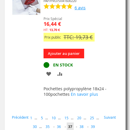
PAP/PRO/SVA1600220
6
avis
Prix Spécial
16,44 €
13,70 €
TTC: 19,73 €
Prix public
Ajouter au panier
EN STOCK
AJOUTER
AJOUTER
À
AU
Pochettes polypropylène 18x24 -
MA
COMPARATEUR
100pochettes
En savoir plus
LISTE
D’ENVIE
Page
Page
Page
Précédent
Suivant
Page
1
...
5
...
10
...
15
...
20
...
25
...
Page
Page
Vous
Page
Page
30
...
35
-
36
-
37
-
38
-
39