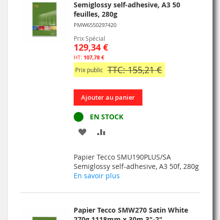
Semiglossy self-adhesive, A3 50
feuilles, 280g
PMW6550297420
Prix Spécial
129,34 €
107,78 €
TTC: 155,21 €
Prix public
Ajouter au panier
EN STOCK
AJOUTER
AJOUTER
À
AU
Papier Tecco SMU190PLUS/SA
MA
COMPARATEUR
Semiglossy self-adhesive, A3 50f, 280g
En savoir plus
LISTE
D’ENVIE
Papier Tecco SMW270 Satin White
270g 1118mm x 30m 3"-2"