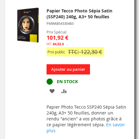
Papier Tecco Photo Sépia Satin
(SSP240) 240g, A3+ 50 feuilles
PMW6854330483
Prix Spécial
101,92 €
84,93 €
TTC: 122,30 €
Prix public
Ajouter au panier
EN STOCK
AJOUTER
AJOUTER
À
AU
Papier Photo Tecco SSP240 Sépia Satin
MA
COMPARATEUR
240g, A3+ 50 feuilles, donner un
rendu "ancien" a vos photos grâce à
LISTE
ce papier légèrement sépia.
En savoir
plus
D’ENVIE