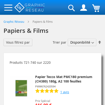
Rechercher
Graphic Réseau
Papiers & Films
Papiers & Films
Pa
Trier par
Vous filtrez par
or
dé
Produits
721
-
740
sur
2220
Papier Tecco Mat PMC180 premium
(CH380) 180g, A2 100 feuilles
PMW6762420594
1
avis
Prix Spécial