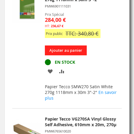
PMW6901111031
Prix Spécial
284,00 €
236,67 €
TTC: 340,80 €
Prix public
Ajouter au panier
EN STOCK
AJOUTER
AJOUTER
À
AU
Papier Tecco SMW270 Satin White
MA
COMPARATEUR
270g 1118mm x 30m 3"-2"
En savoir
plus
LISTE
D’ENVIE
Papier Tecco VG270SA Vinyl Glossy
Self Adhesive, 610mm x 20m, 270µ
PMW6765610020