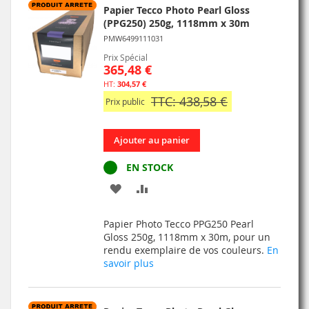
Papier Tecco Photo Pearl Gloss
(PPG250) 250g, 1118mm x 30m
PMW6499111031
Prix Spécial
365,48 €
304,57 €
TTC: 438,58 €
Prix public
Ajouter au panier
EN STOCK
AJOUTER
AJOUTER
À
AU
Papier Photo Tecco PPG250 Pearl
MA
COMPARATEUR
Gloss 250g, 1118mm x 30m, pour un
rendu exemplaire de vos couleurs.
En
LISTE
savoir plus
D’ENVIE