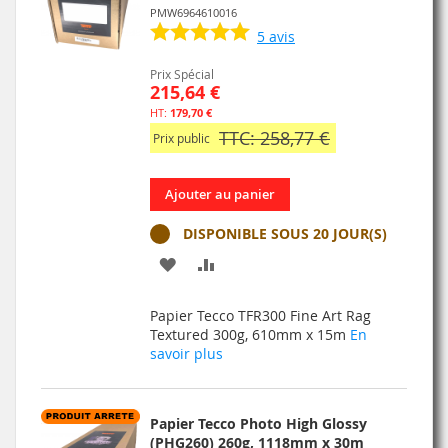
PMW6964610016
5
avis
Prix Spécial
215,64 €
179,70 €
TTC: 258,77 €
Prix public
Ajouter au panier
DISPONIBLE SOUS 20 JOUR(S)
AJOUTER
AJOUTER
À
AU
Papier Tecco TFR300 Fine Art Rag
MA
COMPARATEUR
Textured 300g, 610mm x 15m
En
savoir plus
LISTE
D’ENVIE
Papier Tecco Photo High Glossy
(PHG260) 260g, 1118mm x 30m