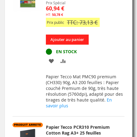
Prix Spécial
60,94 €
50,78 €
TTC: 73,13 €
Prix public
Ajouter au panier
EN STOCK
AJOUTER
AJOUTER
À
AU
Papier Tecco Mat PMC90 premium
MA
COMPARATEUR
(CH330) 90g, A3 200 feuilles : Papier
couché Premium de 90g, très haute
LISTE
résolution (5760dpi), adapté pour des
tirages de très haute qualité.
En
D’ENVIE
savoir plus
Papier Tecco PCR310 Premium
Cotton Rag A3+ 25 feuilles