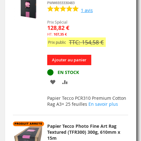
PMW6933330483
1
avis
Prix Spécial
128,82 €
107,35 €
TTC: 154,58 €
Prix public
Ajouter au panier
EN STOCK
AJOUTER
AJOUTER
À
AU
Papier Tecco PCR310 Premium Cotton
MA
COMPARATEUR
Rag A3+ 25 feuilles
En savoir plus
LISTE
D’ENVIE
Papier Tecco Photo Fine Art Rag
Textured (TFR300) 300g, 610mm x
15m