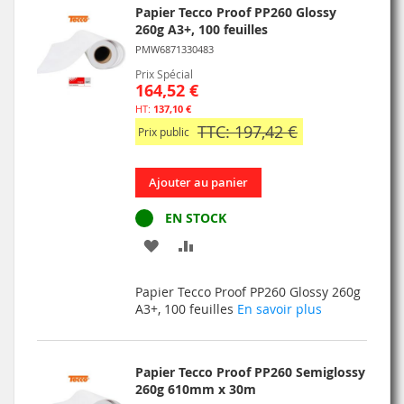
D’ENVIE
Papier Tecco Proof PP260 Glossy
260g A3+, 100 feuilles
PMW6871330483
Prix Spécial
164,52 €
137,10 €
TTC: 197,42 €
Prix public
Ajouter au panier
EN STOCK
AJOUTER
AJOUTER
À
AU
Papier Tecco Proof PP260 Glossy 260g
MA
COMPARATEUR
A3+, 100 feuilles
En savoir plus
LISTE
D’ENVIE
Papier Tecco Proof PP260 Semiglossy
260g 610mm x 30m