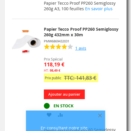
Papier Tecco Proof PP260 Semiglossy
MA
COMPARATEUR
260g A3, 100 feuilles
En savoir plus
LISTE
D’ENVIE
Papier Tecco Proof PP260 Semiglossy
260g 432mm x 30m
PMW6869432031
1
avis
Prix Spécial
118,19 €
98,49 €
TTC: 141,83 €
Prix public
Ajouter au panier
EN STOCK
AJOUTER
AJOUTER
Fermer
À
AU
En consultant notre site,
Papier Tecco Proof PP260 Semiglossy