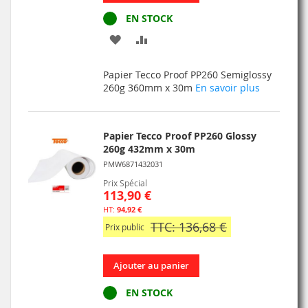
EN STOCK
AJOUTER
AJOUTER
À
AU
Papier Tecco Proof PP260 Semiglossy
MA
COMPARATEUR
260g 360mm x 30m
En savoir plus
LISTE
D’ENVIE
Papier Tecco Proof PP260 Glossy
260g 432mm x 30m
PMW6871432031
Prix Spécial
113,90 €
94,92 €
TTC: 136,68 €
Prix public
Ajouter au panier
EN STOCK