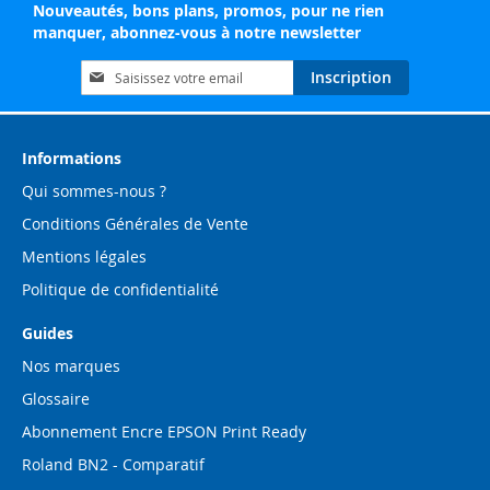
Nouveautés, bons plans, promos, pour ne rien
manquer, abonnez-vous à notre newsletter
Inscription
Inscription
à
notre
lettre
d’information
Informations
:
Qui sommes-nous ?
Conditions Générales de Vente
Mentions légales
Politique de confidentialité
Guides
Nos marques
Glossaire
Abonnement Encre EPSON Print Ready
Roland BN2 - Comparatif