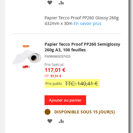
AJOUTER
AJOUTER
À
AU
Papier Tecco Proof PP260 Glossy 260g
MA
COMPARATEUR
432mm x 30m
En savoir plus
LISTE
D’ENVIE
Papier Tecco Proof PP260 Semiglossy
260g A3, 100 feuilles
PMW6869297420
Prix Spécial
117,01 €
97,51 €
TTC: 140,41 €
Prix public
Ajouter au panier
DISPONIBLE SOUS 15 JOUR(S)
AJOUTER
AJOUTER
À
AU