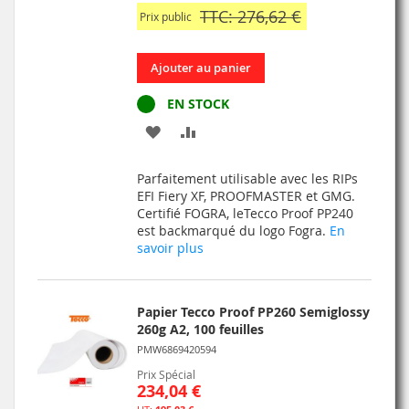
TTC: 276,62 €
Prix public
Ajouter au panier
EN STOCK
AJOUTER
AJOUTER
À
AU
Parfaitement utilisable avec les RIPs
MA
COMPARATEUR
EFI Fiery XF, PROOFMASTER et GMG.
Certifié FOGRA, leTecco Proof PP240
LISTE
est backmarqué du logo Fogra.
En
savoir plus
D’ENVIE
Papier Tecco Proof PP260 Semiglossy
260g A2, 100 feuilles
PMW6869420594
Prix Spécial
234,04 €