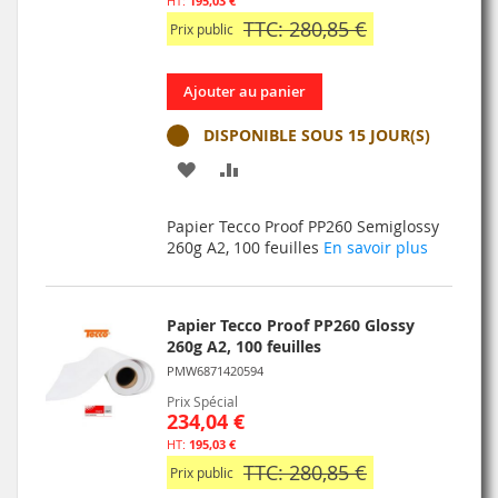
195,03 €
TTC: 280,85 €
Prix public
Ajouter au panier
DISPONIBLE SOUS 15 JOUR(S)
AJOUTER
AJOUTER
À
AU
Papier Tecco Proof PP260 Semiglossy
MA
COMPARATEUR
260g A2, 100 feuilles
En savoir plus
LISTE
D’ENVIE
Papier Tecco Proof PP260 Glossy
260g A2, 100 feuilles
PMW6871420594
Prix Spécial
234,04 €
195,03 €
TTC: 280,85 €
Prix public