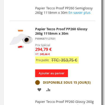
À
AU
Papier Tecco Proof PP260 Semiglossy
MA
COMPARATEUR
260g 1118mm x 30m
En savoir plus
LISTE
D’ENVIE
Papier Tecco Proof PP260 Glossy
260g 1118mm x 30m
PMW6871127031
Prix Spécial
294,79 €
245,66 €
TTC: 353,75 €
Prix public
Ajouter au panier
DISPONIBLE SOUS 15 JOUR(S)
AJOUTER
AJOUTER
À
AU
Papier Tecco Proof PP260 Glossy 260g