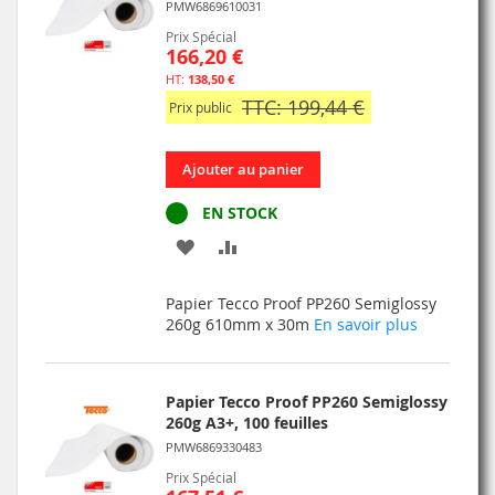
PMW6869610031
Prix Spécial
166,20 €
138,50 €
TTC: 199,44 €
Prix public
Ajouter au panier
EN STOCK
AJOUTER
AJOUTER
À
AU
Papier Tecco Proof PP260 Semiglossy
MA
COMPARATEUR
260g 610mm x 30m
En savoir plus
LISTE
D’ENVIE
Papier Tecco Proof PP260 Semiglossy
260g A3+, 100 feuilles
PMW6869330483
Prix Spécial