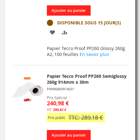
Ajouter au panier
DISPONIBLE SOUS 15 JOUR(S)
AJOUTER
AJOUTER
À
AU
Papier Tecco Proof PP260 Glossy 260g
MA
COMPARATEUR
A2, 100 feuilles
En savoir plus
LISTE
D’ENVIE
Papier Tecco Proof PP260 Semiglossy
260g 914mm x 30m
PMW6869914031
Prix Spécial
240,98 €
200,82 €
TTC: 289,18 €
Prix public
Ajouter au panier