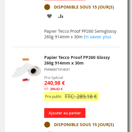
DISPONIBLE SOUS 15 JOUR(S)
AJOUTER
AJOUTER
À
AU
Papier Tecco Proof PP260 Semiglossy
MA
COMPARATEUR
260g 914mm x 30m
En savoir plus
LISTE
D’ENVIE
Papier Tecco Proof PP260 Glossy
260g 914mm x 30m
PMW6871914031
Prix Spécial
240,98 €
200,82 €
TTC: 289,18 €
Prix public
Ajouter au panier
DISPONIBLE SOUS 15 JOUR(S)