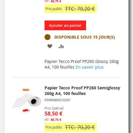
48,75 €
TTC: 70,20 €
Prix public
Ajouter au panier
DISPONIBLE SOUS 15 JOUR(S)
AJOUTER
AJOUTER
À
AU
Papier Tecco Proof PP260 Glossy 260g
MA
COMPARATEUR
A4, 100 feuilles
En savoir plus
LISTE
D’ENVIE
Papier Tecco Proof PP260 Semiglossy
260g A4, 100 feuilles
PMW6869210297
Prix Spécial
58,50 €
48,75 €
TTC: 70,20 €
Prix public