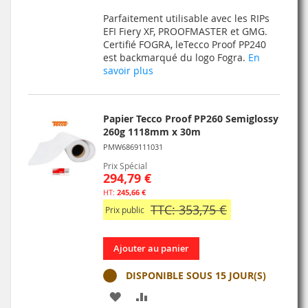
À
AU
Parfaitement utilisable avec les RIPs
MA
COMPARATEUR
EFI Fiery XF, PROOFMASTER et GMG.
Certifié FOGRA, leTecco Proof PP240
LISTE
est backmarqué du logo Fogra.
En
savoir plus
D’ENVIE
Papier Tecco Proof PP260 Semiglossy
260g 1118mm x 30m
PMW6869111031
Prix Spécial
294,79 €
245,66 €
TTC: 353,75 €
Prix public
Ajouter au panier
DISPONIBLE SOUS 15 JOUR(S)
AJOUTER
AJOUTER