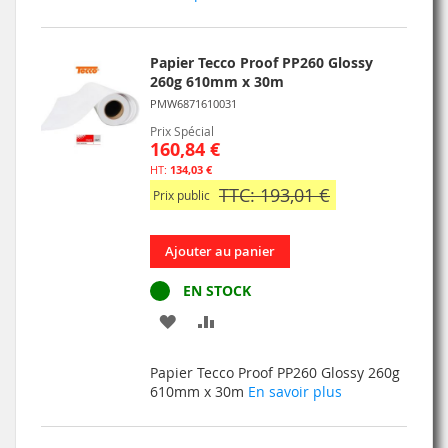
D’ENVIE
Papier Tecco Proof PP260 Glossy
260g 610mm x 30m
PMW6871610031
Prix Spécial
160,84 €
134,03 €
TTC: 193,01 €
Prix public
Ajouter au panier
EN STOCK
AJOUTER
AJOUTER
À
AU
Papier Tecco Proof PP260 Glossy 260g
MA
COMPARATEUR
610mm x 30m
En savoir plus
LISTE