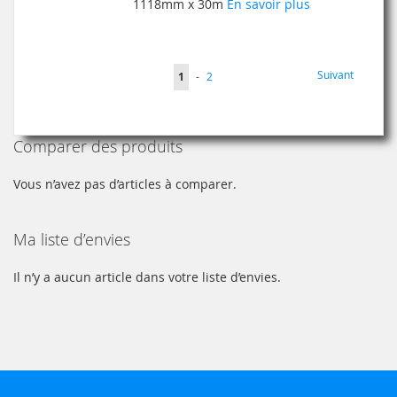
MA
COMPARATEUR
1118mm x 30m
En savoir plus
LISTE
D’ENVIE
Page
Page
Suivant
Vous
Page
1
-
2
lisez
actuellement
Comparer des produits
la
page
Vous n’avez pas d’articles à comparer.
Ma liste d’envies
Il n’y a aucun article dans votre liste d’envies.