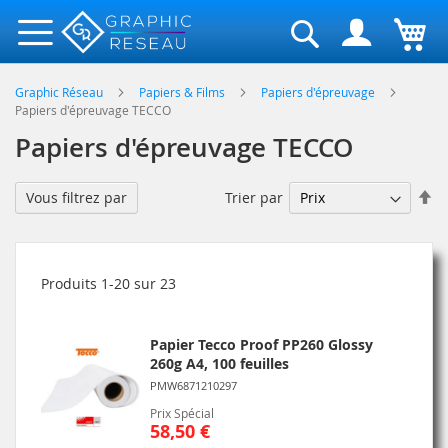
Rechercher
Graphic Réseau
Papiers & Films
Papiers d'épreuvage
Papiers d'épreuvage TECCO
Papiers d'épreuvage TECCO
Pa
Trier par
Vous filtrez par
or
dé
Produits
1
-
20
sur
23
Papier Tecco Proof PP260 Glossy
260g A4, 100 feuilles
PMW6871210297
Prix Spécial
58,50 €