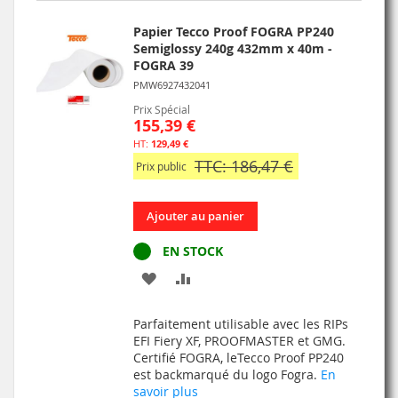
D’ENVIE
Papier Tecco Proof FOGRA PP240
Semiglossy 240g 432mm x 40m -
FOGRA 39
PMW6927432041
Prix Spécial
155,39 €
129,49 €
TTC: 186,47 €
Prix public
Ajouter au panier
EN STOCK
AJOUTER
AJOUTER
À
AU
Parfaitement utilisable avec les RIPs
MA
COMPARATEUR
EFI Fiery XF, PROOFMASTER et GMG.
Certifié FOGRA, leTecco Proof PP240
LISTE
est backmarqué du logo Fogra.
En
savoir plus