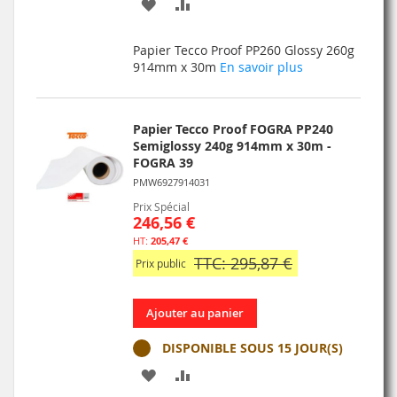
AJOUTER
AJOUTER
À
AU
Papier Tecco Proof PP260 Glossy 260g
MA
COMPARATEUR
914mm x 30m
En savoir plus
LISTE
D’ENVIE
Papier Tecco Proof FOGRA PP240
Semiglossy 240g 914mm x 30m -
FOGRA 39
PMW6927914031
Prix Spécial
246,56 €
205,47 €
TTC: 295,87 €
Prix public
Ajouter au panier
DISPONIBLE SOUS 15 JOUR(S)
AJOUTER
AJOUTER