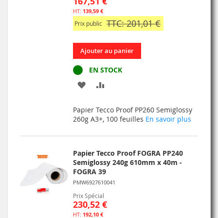
167,51 €
139,59 €
TTC: 201,01 €
Prix public
Ajouter au panier
EN STOCK
AJOUTER
AJOUTER
À
AU
Papier Tecco Proof PP260 Semiglossy
MA
COMPARATEUR
260g A3+, 100 feuilles
En savoir plus
LISTE
D’ENVIE
Papier Tecco Proof FOGRA PP240
Semiglossy 240g 610mm x 40m -
FOGRA 39
PMW6927610041
Prix Spécial
230,52 €
192,10 €