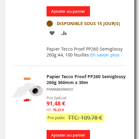
Ajouter au panier
DISPONIBLE SOUS 15 JOUR(S)
AJOUTER
AJOUTER
À
AU
Papier Tecco Proof PP260 Semiglossy
MA
COMPARATEUR
260g A4, 100 feuilles
En savoir plus
LISTE
D’ENVIE
Papier Tecco Proof PP260 Semiglossy
260g 360mm x 30m
PMW6869360031
Prix Spécial
91,48 €
76,23 €
TTC: 109,78 €
Prix public
Ajouter au panier