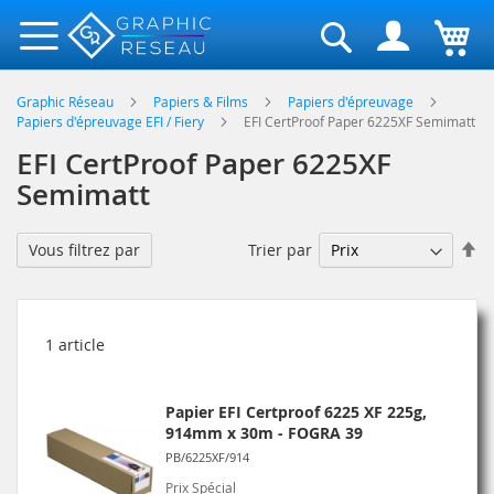
Rechercher
Graphic Réseau
Papiers & Films
Papiers d'épreuvage
Papiers d'épreuvage EFI / Fiery
EFI CertProof Paper 6225XF Semimatt
EFI CertProof Paper 6225XF
Semimatt
Pa
Trier par
Vous filtrez par
or
dé
1
article
Papier EFI Certproof 6225 XF 225g,
914mm x 30m - FOGRA 39
PB/6225XF/914
Prix Spécial