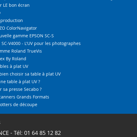
r LE bon écran
O
-production
IZO ColorNavigator
ouvelle gamme EPSON SC-S
SC-V4000 - L'UV pour les photographes
amme Roland TrueVis
tex By Roland
bles à plat UV
bien choisir sa table à plat UV
ne table à plat UV ?
 sa presse Secabo ?
Scanners Grands Formats
lotters de découpe
s
CE - Tél: 01 64 85 12 82