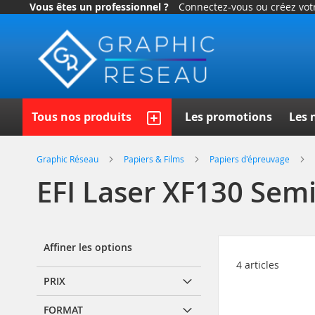
Vous êtes un professionnel ?
Connectez-vous ou créez vo
Allez
au
contenu
Recherc
Tous nos produits
Les promotions
Les 
Graphic Réseau
Papiers & Films
Papiers d'épreuvage
EFI Laser XF130 Se
Affiner les options
4
articles
PRIX
FORMAT