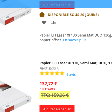
Ajouter au panier
DISPONIBLE SOUS 20 JOUR(S)
AJOUTER
AJOUTER
À
AU
Papier EFI Laser XF130 Semi Mat DUO 130g, 
MA
COMPARATEUR
papier offset.
En savoir plus
LISTE
D’ENVIE
Papier EFI Laser XF130, Semi Mat, DUO, 130
PB/XF130/A3-A
1
avis
132,72 €
110,60 €
TTC: 159,26 €
Ajouter au panier