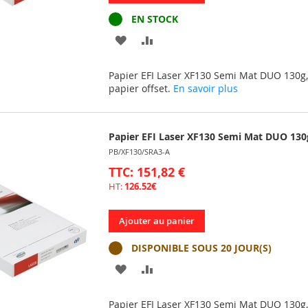
EN STOCK
AJOUTER
AJOUTER
À
AU
Papier EFI Laser XF130 Semi Mat DUO 130g, 
MA
COMPARATEUR
papier offset.
En savoir plus
LISTE
D’ENVIE
Papier EFI Laser XF130 Semi Mat DUO 130g
PB/XF130/SRA3-A
TTC: 151,82 €
HT:
126.52€
Ajouter au panier
DISPONIBLE SOUS 20 JOUR(S)
AJOUTER
AJOUTER
À
AU
Papier EFI Laser XF130 Semi Mat DUO 130g, 