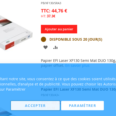
PB/XF130/SRA3
TTC: 44,76 €
HT:
37.3€
Ajouter au panier
DISPONIBLE SOUS 20 JOUR(S)
AJOUTER
AJOUTER
À
AU
Papier EFI Laser XF130 Semi Mat DUO 130g, 
MA
COMPARATEUR
papier offset.
En savoir plus
LISTE
tant notre site, vous consentez à ce que des cookies soient utilisés
D’ENVIE
tionnelles, d'analyse et de publicité. Vous pouvez choisir les Autori
 sur Paramétrer
Papier EFI Laser XF130 Semi Mat DUO 130g
PB/XF130/A3+
TTC: 49,32 €
ACCEPTER
PARAMÉTRER
HT:
41.1€