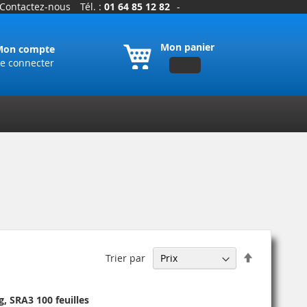
Contactez-nous
Tél. :
01 64 85 12 82
-
Mon panier
Mon compte
e connecter
Par
Trier par
ordre
décroissant
, SRA3 100 feuilles