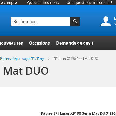
tre compte
Qui sommes-nous
Une question, un conseil ?
S
Rechercher
her
nouveautés
Occasions
Demande de devis
Papiers d'épreuvage EFI / Fiery
EFI Laser XF130 Semi Mat DUO
mi Mat DUO
Papier EFI Laser XF130 Semi Mat DUO 130g