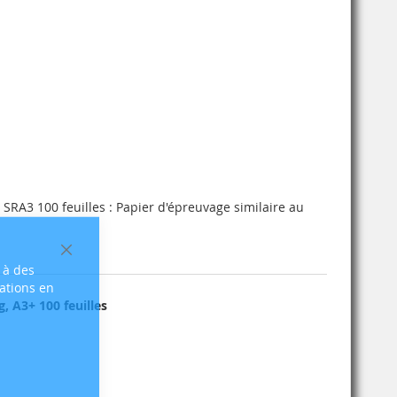
SRA3 100 feuilles : Papier d'épreuvage similaire au
Fermer
 à des
sations en
, A3+ 100 feuilles