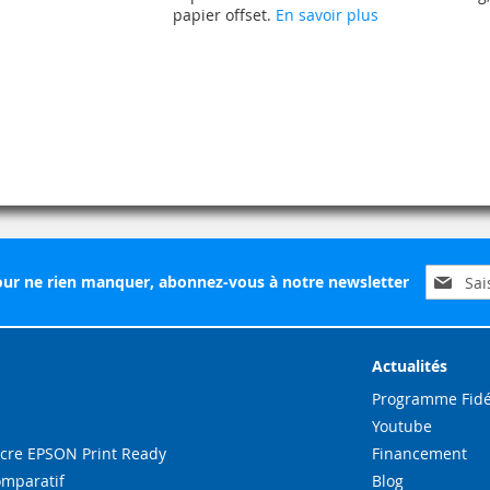
MA
COMPARATEUR
papier offset.
En savoir plus
LISTE
D’ENVIE
Inscripti
ur ne rien manquer, abonnez-vous à notre newsletter
à
notre
lettre
d’inform
Actualités
:
Programme Fidé
Youtube
re EPSON Print Ready
Financement
omparatif
Blog