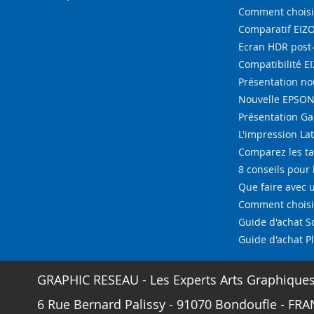
Comment choisi
Comparatif EIZ
Ecran HDR post
Compatibilité E
Présentation n
Nouvelle EPSON 
Présentation G
L'impression La
Comparez les ta
8 conseils pour 
Que faire avec u
Comment choisir
Guide d'achat 
Guide d'achat P
GRAPHIC RESEAU - Les Experts Arts Graphique
6 Rue Bernard Palissy - 91070 Bondoufle - FRAN