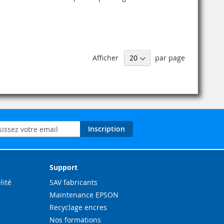
Afficher
par page
on
Inscription
ation
Support
lité
SAV fabricants
Maintenance EPSON
Recyclage encres
Nos formations