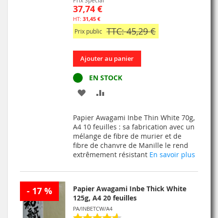
Prix Spécial
37,74 €
31,45 €
TTC: 45,29 €
Prix public
Ajouter au panier
EN STOCK
AJOUTER
AJOUTER
À
AU
Papier Awagami Inbe Thin White 70g,
MA
COMPARATEUR
A4 10 feuilles : sa fabrication avec un
mélange de fibre de murier et de
LISTE
fibre de chanvre de Manille le rend
extrêmement résistant
En savoir plus
D’ENVIE
Papier Awagami Inbe Thick White
- 17 %
125g, A4 20 feuilles
PA/INBETCW/A4