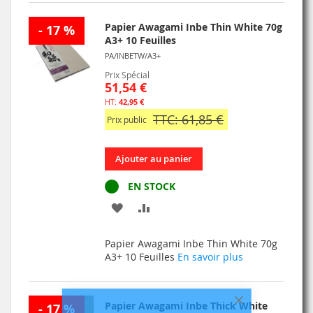
Papier Awagami Inbe Thin White 70g
- 17 %
A3+ 10 Feuilles
PA/INBETW/A3+
Prix Spécial
51,54 €
42,95 €
TTC: 61,85 €
Prix public
Ajouter au panier
EN STOCK
AJOUTER
AJOUTER
À
AU
Papier Awagami Inbe Thin White 70g
MA
COMPARATEUR
A3+ 10 Feuilles
En savoir plus
LISTE
D’ENVIE
Papier Awagami Inbe Thick White
- 17 %
Fermer