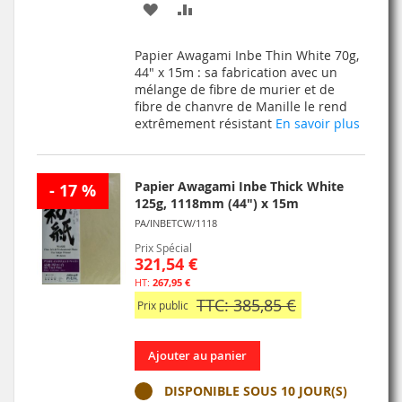
AJOUTER
AJOUTER
À
AU
Papier Awagami Inbe Thin White 70g,
MA
COMPARATEUR
44" x 15m : sa fabrication avec un
mélange de fibre de murier et de
LISTE
fibre de chanvre de Manille le rend
extrêmement résistant
En savoir plus
D’ENVIE
Papier Awagami Inbe Thick White
- 17 %
125g, 1118mm (44") x 15m
PA/INBETCW/1118
Prix Spécial
321,54 €
267,95 €
TTC: 385,85 €
Prix public
Ajouter au panier
DISPONIBLE SOUS 10 JOUR(S)