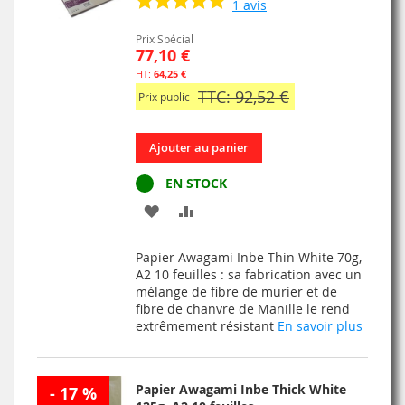
1
avis
Prix Spécial
77,10 €
64,25 €
TTC: 92,52 €
Prix public
Ajouter au panier
EN STOCK
AJOUTER
AJOUTER
À
AU
Papier Awagami Inbe Thin White 70g,
MA
COMPARATEUR
A2 10 feuilles : sa fabrication avec un
mélange de fibre de murier et de
LISTE
fibre de chanvre de Manille le rend
extrêmement résistant
En savoir plus
D’ENVIE
Papier Awagami Inbe Thick White
- 17 %