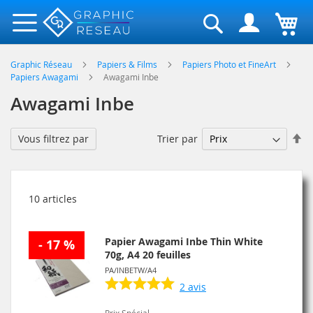
Rechercher
Graphic Réseau
Papiers & Films
Papiers Photo et FineArt
Papiers Awagami
Awagami Inbe
Awagami Inbe
Pa
Trier par
Vous filtrez par
or
dé
10
articles
Papier Awagami Inbe Thin White
- 17 %
70g, A4 20 feuilles
PA/INBETW/A4
2
avis