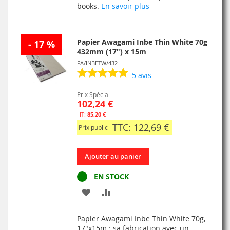
books.
En savoir plus
Papier Awagami Inbe Thin White 70g
- 17 %
432mm (17") x 15m
PA/INBETW/432
5
avis
Prix Spécial
102,24 €
85,20 €
TTC: 122,69 €
Prix public
Ajouter au panier
EN STOCK
AJOUTER
AJOUTER
À
AU
Papier Awagami Inbe Thin White 70g,
MA
COMPARATEUR
17"x15m : sa fabrication avec un