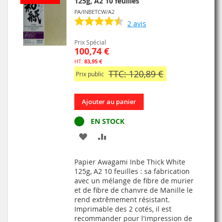
125g, A2 10 feuilles
PA/INBETCW/A2
2
avis
Prix Spécial
100,74 €
83,95 €
TTC: 120,89 €
Prix public
Ajouter au panier
EN STOCK
AJOUTER
AJOUTER
À
AU
Papier Awagami Inbe Thick White
MA
COMPARATEUR
125g, A2 10 feuilles : sa fabrication
avec un mélange de fibre de murier
LISTE
et de fibre de chanvre de Manille le
rend extrêmement résistant.
D’ENVIE
Imprimable des 2 cotés, il est
recommander pour l'impression de