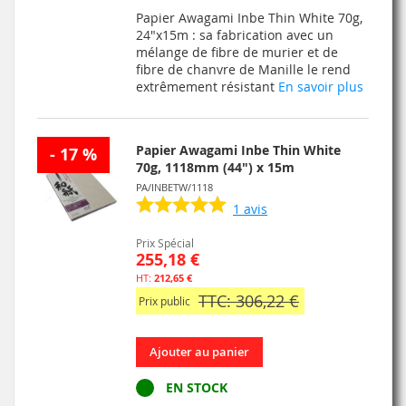
À
AU
Papier Awagami Inbe Thin White 70g,
MA
COMPARATEUR
24"x15m : sa fabrication avec un
mélange de fibre de murier et de
LISTE
fibre de chanvre de Manille le rend
extrêmement résistant
En savoir plus
D’ENVIE
Papier Awagami Inbe Thin White
- 17 %
70g, 1118mm (44") x 15m
PA/INBETW/1118
1
avis
Prix Spécial
255,18 €
212,65 €
TTC: 306,22 €
Prix public
Ajouter au panier
EN STOCK