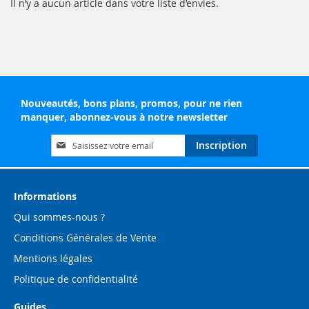
Il n’y a aucun article dans votre liste d’envies.
Nouveautés, bons plans, promos, pour ne rien
manquer, abonnez-vous à notre newsletter
Inscription
Inscription
à
notre
lettre
d’information
Informations
:
Qui sommes-nous ?
Conditions Générales de Vente
Mentions légales
Politique de confidentialité
Guides