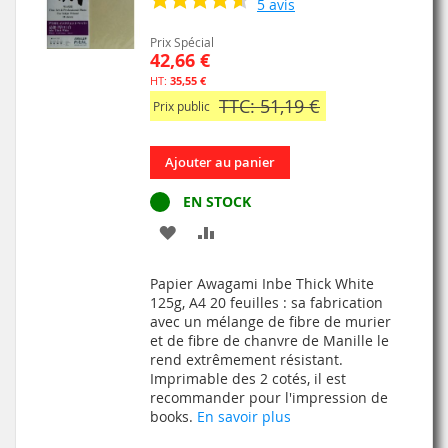
5
avis
Prix Spécial
42,66 €
35,55 €
TTC: 51,19 €
Prix public
Ajouter au panier
EN STOCK
AJOUTER
AJOUTER
À
AU
Papier Awagami Inbe Thick White
MA
COMPARATEUR
125g, A4 20 feuilles : sa fabrication
avec un mélange de fibre de murier
LISTE
et de fibre de chanvre de Manille le
rend extrêmement résistant.
D’ENVIE
Imprimable des 2 cotés, il est
recommander pour l'impression de
books.
En savoir plus