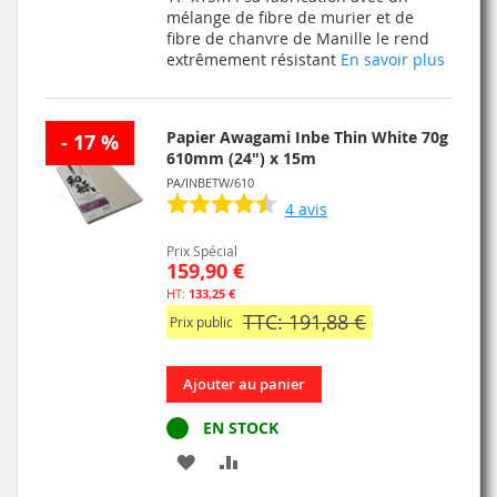
mélange de fibre de murier et de
LISTE
fibre de chanvre de Manille le rend
extrêmement résistant
En savoir plus
D’ENVIE
Papier Awagami Inbe Thin White 70g
- 17 %
610mm (24") x 15m
PA/INBETW/610
4
avis
Prix Spécial
159,90 €
133,25 €
TTC: 191,88 €
Prix public
Ajouter au panier
EN STOCK
AJOUTER
AJOUTER