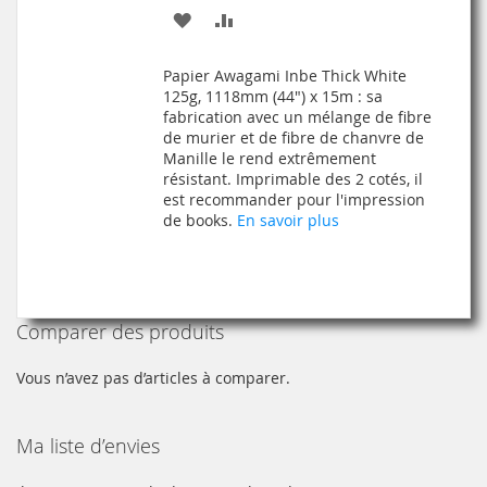
AJOUTER
AJOUTER
À
AU
Papier Awagami Inbe Thick White
MA
COMPARATEUR
125g, 1118mm (44") x 15m : sa
fabrication avec un mélange de fibre
LISTE
de murier et de fibre de chanvre de
Manille le rend extrêmement
D’ENVIE
résistant. Imprimable des 2 cotés, il
est recommander pour l'impression
de books.
En savoir plus
Comparer des produits
Vous n’avez pas d’articles à comparer.
Ma liste d’envies