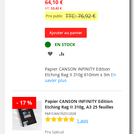
64,10 €
53,42 €
TTC: 76,92 €
Prix public
Ajouter au panier
EN STOCK
AJOUTER
AJOUTER
À
AU
Papier CANSON INFINITY Edition
MA
COMPARATEUR
Etching Rag II 310g 610mm x 3m
En
savoir plus
LISTE
D’ENVIE
Papier CANSON INFINITY Edition
- 17 %
Etching Rag II 310g, A3 25 feuilles
PAP/CAN/762512028
1
avis
Prix Spécial