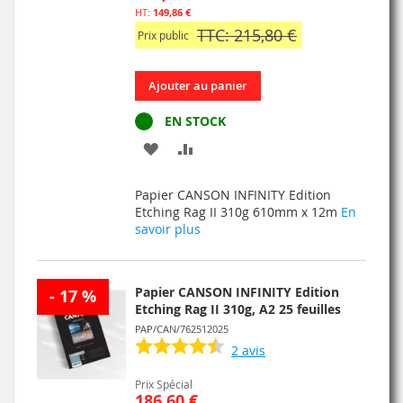
149,86 €
TTC: 215,80 €
Prix public
Ajouter au panier
EN STOCK
AJOUTER
AJOUTER
À
AU
Papier CANSON INFINITY Edition
MA
COMPARATEUR
Etching Rag II 310g 610mm x 12m
En
savoir plus
LISTE
D’ENVIE
Papier CANSON INFINITY Edition
- 17 %
Etching Rag II 310g, A2 25 feuilles
PAP/CAN/762512025
2
avis
Prix Spécial
186,60 €