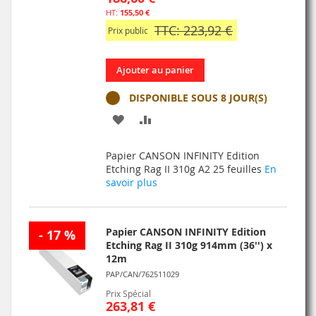
155,50 €
TTC: 223,92 €
Prix public
Ajouter au panier
DISPONIBLE SOUS 8 JOUR(S)
AJOUTER
AJOUTER
À
AU
Papier CANSON INFINITY Edition
MA
COMPARATEUR
Etching Rag II 310g A2 25 feuilles
En
savoir plus
LISTE
D’ENVIE
Papier CANSON INFINITY Edition
- 17 %
Etching Rag II 310g 914mm (36'') x
12m
PAP/CAN/762511029
Prix Spécial
263,81 €