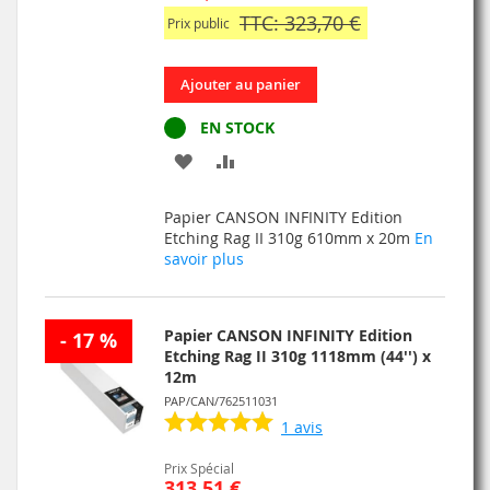
TTC: 323,70 €
Prix public
Ajouter au panier
EN STOCK
AJOUTER
AJOUTER
À
AU
Papier CANSON INFINITY Edition
MA
COMPARATEUR
Etching Rag II 310g 610mm x 20m
En
savoir plus
LISTE
D’ENVIE
Papier CANSON INFINITY Edition
- 17 %
Etching Rag II 310g 1118mm (44'') x
12m
PAP/CAN/762511031
1
avis
Prix Spécial
313,51 €