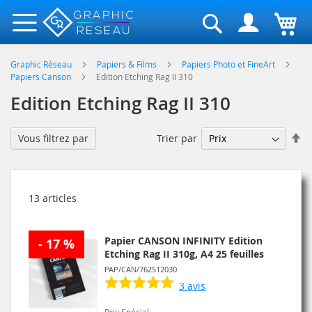
Rechercher
Graphic Réseau
Papiers & Films
Papiers Photo et FineArt
Papiers Canson
Edition Etching Rag II 310
Edition Etching Rag II 310
Pa
Trier par
Vous filtrez par
or
dé
13
articles
Papier CANSON INFINITY Edition
- 17 %
Etching Rag II 310g, A4 25 feuilles
PAP/CAN/762512030
3
avis