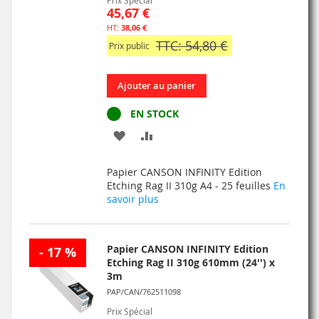
Prix Spécial
45,67 €
38,06 €
TTC: 54,80 €
Prix public
Ajouter au panier
EN STOCK
AJOUTER
AJOUTER
À
AU
Papier CANSON INFINITY Edition
MA
COMPARATEUR
Etching Rag II 310g A4 - 25 feuilles
En
savoir plus
LISTE
D’ENVIE
Papier CANSON INFINITY Edition
- 17 %
Etching Rag II 310g 610mm (24'') x
3m
PAP/CAN/762511098
Prix Spécial