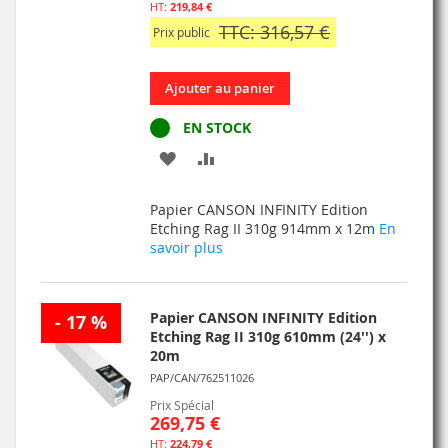
219,84 €
TTC: 316,57 €
Prix public
Ajouter au panier
EN STOCK
AJOUTER
AJOUTER
À
AU
Papier CANSON INFINITY Edition
MA
COMPARATEUR
Etching Rag II 310g 914mm x 12m
En
savoir plus
LISTE
D’ENVIE
Papier CANSON INFINITY Edition
- 17 %
Etching Rag II 310g 610mm (24'') x
20m
PAP/CAN/762511026
Prix Spécial
269,75 €
224,79 €