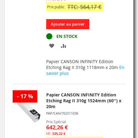
TTC: 564,17 €
Prix public
Ajouter au panier
EN STOCK
AJOUTER
AJOUTER
À
AU
Papier CANSON INFINITY Edition
MA
COMPARATEUR
Etching Rag II 310g 1118mm x 20m
En
savoir plus
LISTE
D’ENVIE
Papier CANSON INFINITY Edition
- 17 %
Etching Rag II 310g 1524mm (60'') x
20m
PAP/CAN/762511036
Prix Spécial
642,26 €
535,22 €