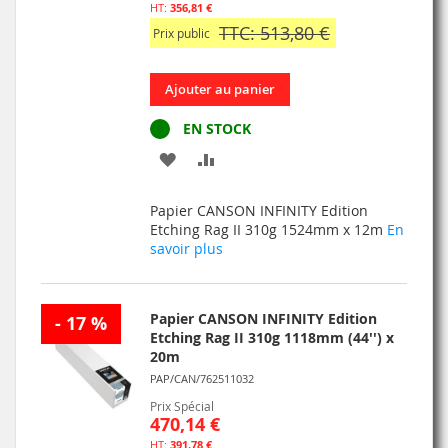
356,81 €
TTC: 513,80 €
Prix public
Ajouter au panier
EN STOCK
AJOUTER
AJOUTER
À
AU
Papier CANSON INFINITY Edition
MA
COMPARATEUR
Etching Rag II 310g 1524mm x 12m
En
savoir plus
LISTE
D’ENVIE
Papier CANSON INFINITY Edition
- 17 %
Etching Rag II 310g 1118mm (44'') x
20m
PAP/CAN/762511032
Prix Spécial
470,14 €
391,78 €