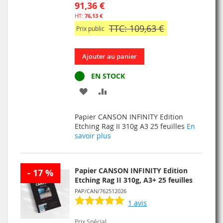
91,36 €
76,13 €
TTC: 109,63 €
Prix public
Ajouter au panier
EN STOCK
AJOUTER
AJOUTER
À
AU
Papier CANSON INFINITY Edition
MA
COMPARATEUR
Etching Rag II 310g A3 25 feuilles
En
savoir plus
LISTE
D’ENVIE
Papier CANSON INFINITY Edition
- 17 %
Etching Rag II 310g, A3+ 25 feuilles
PAP/CAN/762512026
1
avis
Prix Spécial