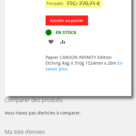
TTC: 770,71 €
Prix public
Ajouter au panier
EN STOCK
AJOUTER
AJOUTER
À
AU
Papier CANSON INFINITY Edition
MA
COMPARATEUR
Etching Rag II 310g 1524mm x 20m
En
savoir plus
LISTE
D’ENVIE
Comparer des produits
Vous n’avez pas d’articles à comparer.
Ma liste d’envies