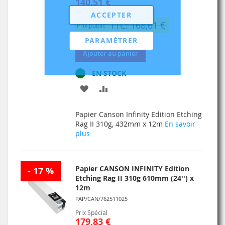
140,51 €
117,09 €
ACCEPTER
TTC: 168,61 €
Prix public
PARAMÉTRER
Ajouter au panier
EN STOCK
AJOUTER
AJOUTER
À
AU
Papier Canson Infinity Edition Etching
MA
COMPARATEUR
Rag II 310g, 432mm x 12m
En savoir
plus
LISTE
D’ENVIE
Papier CANSON INFINITY Edition
- 17 %
Etching Rag II 310g 610mm (24'') x
12m
PAP/CAN/762511025
Prix Spécial
179,83 €