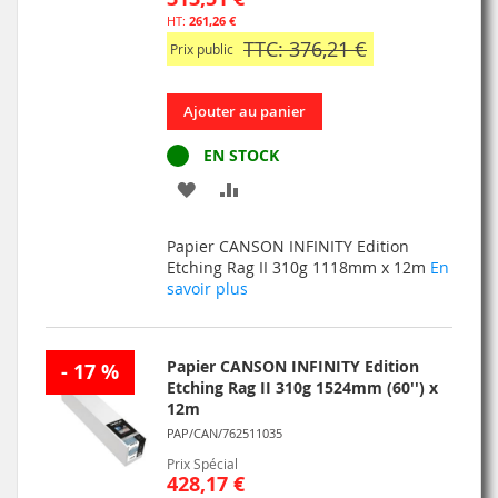
261,26 €
TTC: 376,21 €
Prix public
Ajouter au panier
EN STOCK
AJOUTER
AJOUTER
À
AU
Papier CANSON INFINITY Edition
MA
COMPARATEUR
Etching Rag II 310g 1118mm x 12m
En
savoir plus
LISTE
D’ENVIE
Papier CANSON INFINITY Edition
- 17 %
Etching Rag II 310g 1524mm (60'') x
12m
PAP/CAN/762511035
Prix Spécial
428,17 €