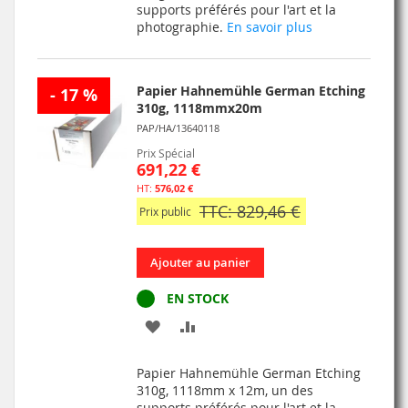
supports préférés pour l'art et la
LISTE
photographie.
En savoir plus
D’ENVIE
Papier Hahnemühle German Etching
- 17 %
310g, 1118mmx20m
PAP/HA/13640118
Prix Spécial
691,22 €
576,02 €
TTC: 829,46 €
Prix public
Ajouter au panier
EN STOCK
AJOUTER
AJOUTER
À
AU
Papier Hahnemühle German Etching
MA
COMPARATEUR
310g, 1118mm x 12m, un des
supports préférés pour l'art et la