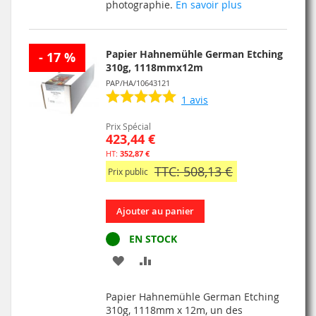
LISTE
photographie.
En savoir plus
D’ENVIE
Papier Hahnemühle German Etching
- 17 %
310g, 1118mmx12m
PAP/HA/10643121
1
avis
Prix Spécial
423,44 €
352,87 €
TTC: 508,13 €
Prix public
Ajouter au panier
EN STOCK
AJOUTER
AJOUTER
À
AU
Papier Hahnemühle German Etching
MA
COMPARATEUR
310g, 1118mm x 12m, un des