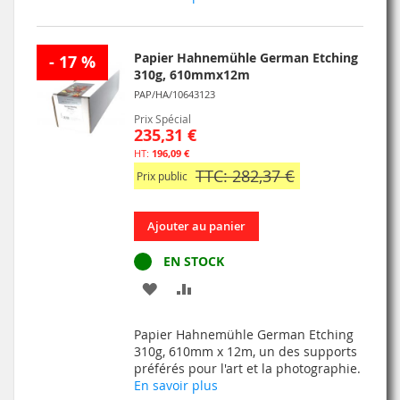
D’ENVIE
Papier Hahnemühle German Etching
- 17 %
310g, 610mmx12m
PAP/HA/10643123
Prix Spécial
235,31 €
196,09 €
TTC: 282,37 €
Prix public
Ajouter au panier
EN STOCK
AJOUTER
AJOUTER
À
AU
Papier Hahnemühle German Etching
MA
COMPARATEUR
310g, 610mm x 12m, un des supports
préférés pour l'art et la photographie.
LISTE
En savoir plus