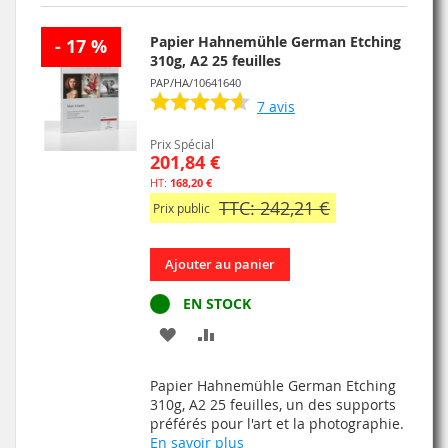
D’ENVIE
Papier Hahnemühle German Etching
- 17 %
310g, A2 25 feuilles
PAP/HA/10641640
7
avis
Prix Spécial
201,84 €
168,20 €
TTC: 242,21 €
Prix public
Ajouter au panier
EN STOCK
AJOUTER
AJOUTER
À
AU
Papier Hahnemühle German Etching
MA
COMPARATEUR
310g, A2 25 feuilles, un des supports
préférés pour l'art et la photographie.
LISTE
En savoir plus