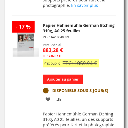
LISTE
photographie.
En savoir plus
D’ENVIE
Papier Hahnemühle German Etching
- 17 %
310g, A0 25 feuilles
PAP/HA/10640099
Prix Spécial
883,28 €
736,07 €
TTC: 1059,94 €
Prix public
Ajouter au panier
DISPONIBLE SOUS 8 JOUR(S)
AJOUTER
AJOUTER
À
AU
Papier Hahnemühle German Etching
MA
COMPARATEUR
310g, A0 25 feuilles, un des supports
préférés pour l'art et la photographie.