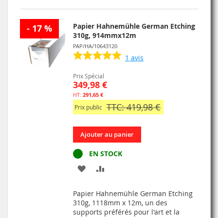
D’ENVIE
Papier Hahnemühle German Etching
- 17 %
310g, 914mmx12m
PAP/HA/10643120
1
avis
Prix Spécial
349,98 €
291,65 €
TTC: 419,98 €
Prix public
Ajouter au panier
EN STOCK
AJOUTER
AJOUTER
À
AU
Papier Hahnemühle German Etching
MA
COMPARATEUR
310g, 1118mm x 12m, un des
supports préférés pour l'art et la