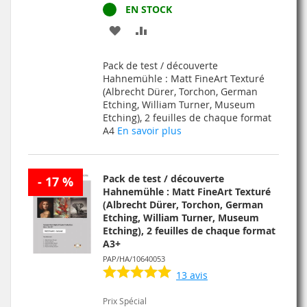
EN STOCK
AJOUTER
AJOUTER
À
AU
Pack de test / découverte
MA
COMPARATEUR
Hahnemühle : Matt FineArt Texturé
(Albrecht Dürer, Torchon, German
LISTE
Etching, William Turner, Museum
Etching), 2 feuilles de chaque format
D’ENVIE
A4
En savoir plus
Pack de test / découverte
- 17 %
Hahnemühle : Matt FineArt Texturé
(Albrecht Dürer, Torchon, German
Etching, William Turner, Museum
Etching), 2 feuilles de chaque format
A3+
PAP/HA/10640053
13
avis
Prix Spécial