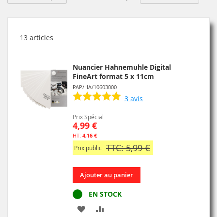
or
dé
13
articles
Nuancier Hahnemuhle Digital
FineArt format 5 x 11cm
PAP/HA/10603000
3
avis
Prix Spécial
4,99 €
4,16 €
TTC: 5,99 €
Prix public
Ajouter au panier
EN STOCK
AJOUTER
AJOUTER