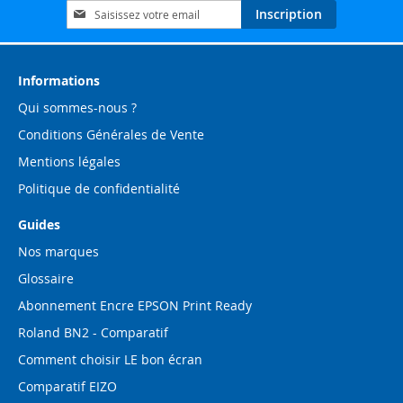
Inscription
Inscription
à
notre
lettre
d’information
Informations
:
Qui sommes-nous ?
Conditions Générales de Vente
Mentions légales
Politique de confidentialité
Guides
Nos marques
Glossaire
Abonnement Encre EPSON Print Ready
Roland BN2 - Comparatif
Comment choisir LE bon écran
Comparatif EIZO