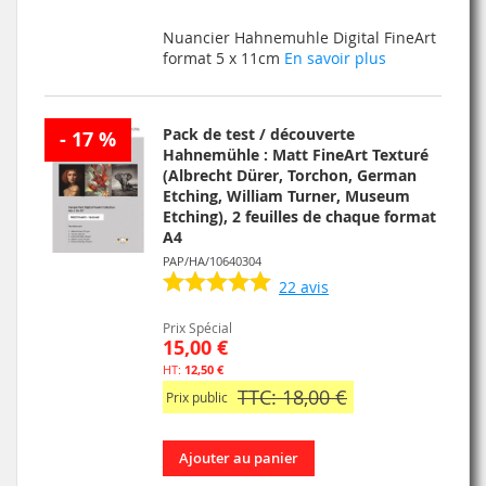
À
AU
Nuancier Hahnemuhle Digital FineArt
MA
COMPARATEUR
format 5 x 11cm
En savoir plus
LISTE
D’ENVIE
Pack de test / découverte
- 17 %
Hahnemühle : Matt FineArt Texturé
(Albrecht Dürer, Torchon, German
Etching, William Turner, Museum
Etching), 2 feuilles de chaque format
A4
PAP/HA/10640304
22
avis
Prix Spécial
15,00 €
12,50 €
TTC: 18,00 €
Prix public
Ajouter au panier