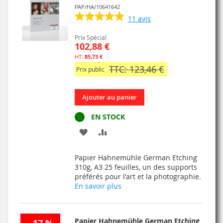
PAP/HA/10641642
11
avis
Prix Spécial
102,88 €
85,73 €
TTC: 123,46 €
Prix public
Ajouter au panier
EN STOCK
AJOUTER
AJOUTER
À
AU
Papier Hahnemühle German Etching
MA
COMPARATEUR
310g, A3 25 feuilles, un des supports
préférés pour l'art et la photographie.
LISTE
En savoir plus
D’ENVIE
Papier Hahnemühle German Etching