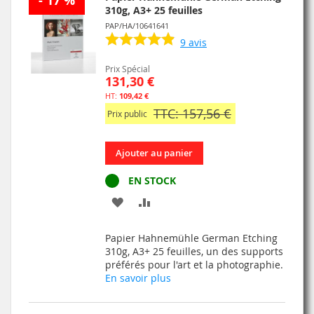
- 17 %
310g, A3+ 25 feuilles
PAP/HA/10641641
9
avis
Prix Spécial
131,30 €
109,42 €
TTC: 157,56 €
Prix public
Ajouter au panier
EN STOCK
AJOUTER
AJOUTER
À
AU
Papier Hahnemühle German Etching
MA
COMPARATEUR
310g, A3+ 25 feuilles, un des supports
préférés pour l'art et la photographie.
LISTE
En savoir plus
D’ENVIE