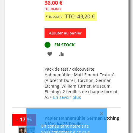
36,00 €
30,00 €
TTC: 43,20 €
Prix public
Ajouter au panier
EN STOCK
AJOUTER
AJOUTER
À
AU
Pack de test / découverte
MA
COMPARATEUR
Hahnemühle : Matt FineArt Texturé
(Albrecht Dürer, Torchon, German
LISTE
Etching, William Turner, Museum
Etching), 2 feuilles de chaque format
D’ENVIE
A3+
En savoir plus
Fermer
Papier Hahnemühle German Etching
- 17 %
310g, A4 25 feuilles
En consultant notre site,
PAP/HA/10641643
vous consentez à ce que