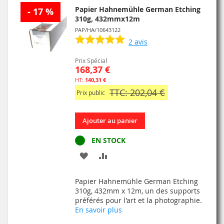
Papier Hahnemühle German Etching
- 17 %
310g, 432mmx12m
PAP/HA/10643122
2
avis
Prix Spécial
168,37 €
140,31 €
TTC: 202,04 €
Prix public
Ajouter au panier
EN STOCK
AJOUTER
AJOUTER
À
AU
Papier Hahnemühle German Etching
MA
COMPARATEUR
310g, 432mm x 12m, un des supports
préférés pour l'art et la photographie.
LISTE
En savoir plus