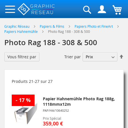
Rechercher
Graphic Réseau
Papiers & Films
Papiers Photo et FineArt
Papiers Hahnemühle
Photo Rag 188 - 308 & 500
Photo Rag 188 - 308 & 500
Pa
Trier par
Vous filtrez par
or
dé
Produits
21
-
27
sur
27
Papier Hahnemühle Photo Rag 188g,
- 17 %
1118mmx12m
PAP/HA/10640252
Prix Spécial
359,00 €