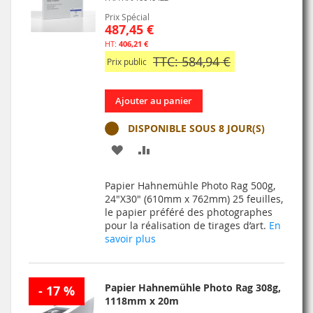
Prix Spécial
487,45 €
406,21 €
TTC: 584,94 €
Prix public
Ajouter au panier
DISPONIBLE SOUS 8 JOUR(S)
AJOUTER
AJOUTER
À
AU
Papier Hahnemühle Photo Rag 500g,
MA
COMPARATEUR
24"X30" (610mm x 762mm) 25 feuilles,
le papier préféré des photographes
LISTE
pour la réalisation de tirages d’art.
En
savoir plus
D’ENVIE
Papier Hahnemühle Photo Rag 308g,
- 17 %
1118mm x 20m