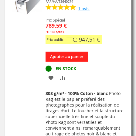
PAP/HA/13640274
1
avis
Prix Spécial
789,59 €
657,99 €
TTC: 947,51 €
Prix public
Ajouter au panier
EN STOCK
AJOUTER
AJOUTER
À
AU
308 g/m² · 100% Coton · blanc
Photo
MA
COMPARATEUR
Rag est le papier préféré des
photographes pour la réalisation de
LISTE
tirages d’art. Le toucher et la structure
superficielle très fine et souple du
D’ENVIE
Photo Rag sont versatiles et
conviennent ainsi remarquablement
au tirage de photos noir & blanc et