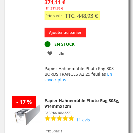
374,11 €
311,76 €
TTC: 448,93 €
Prix public
Ajouter au panier
EN STOCK
AJOUTER
AJOUTER
À
AU
Papier Hahnemühle Photo Rag 308
MA
COMPARATEUR
BORDS FRANGES A2 25 feuilles
En
savoir plus
LISTE
D’ENVIE
Papier Hahnemühle Photo Rag 308g,
- 17 %
914mmx12m
PAP/HA/10643271
11
avis
Prix Spécial