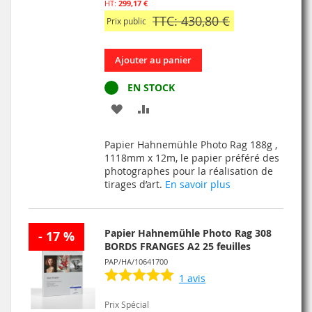
299,17 €
TTC: 430,80 €
Prix public
Ajouter au panier
EN STOCK
AJOUTER
AJOUTER
À
AU
Papier Hahnemühle Photo Rag 188g ,
MA
COMPARATEUR
1118mm x 12m, le papier préféré des
photographes pour la réalisation de
LISTE
tirages d’art.
En savoir plus
D’ENVIE
Papier Hahnemühle Photo Rag 308
- 17 %
BORDS FRANGES A2 25 feuilles
PAP/HA/10641700
1
avis
Prix Spécial