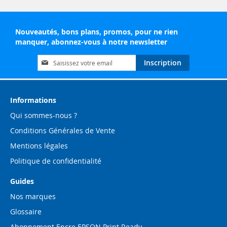
Nouveautés, bons plans, promos, pour ne rien
manquer, abonnez-vous à notre newsletter
Inscription
Inscription
à
notre
lettre
d’information
Informations
:
Qui sommes-nous ?
Conditions Générales de Vente
Mentions légales
Politique de confidentialité
Guides
Nos marques
Glossaire
Abonnement Encre EPSON Print Ready