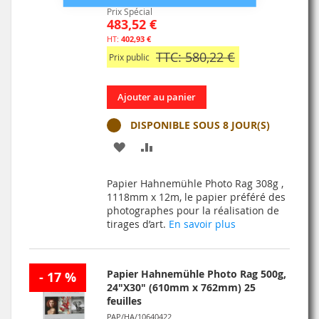
Prix Spécial
483,52 €
402,93 €
TTC: 580,22 €
Prix public
Ajouter au panier
DISPONIBLE SOUS 8 JOUR(S)
AJOUTER
AJOUTER
À
AU
Papier Hahnemühle Photo Rag 308g ,
MA
COMPARATEUR
1118mm x 12m, le papier préféré des
photographes pour la réalisation de
LISTE
tirages d’art.
En savoir plus
D’ENVIE
Papier Hahnemühle Photo Rag 500g,
- 17 %
24"X30" (610mm x 762mm) 25
feuilles
PAP/HA/10640422