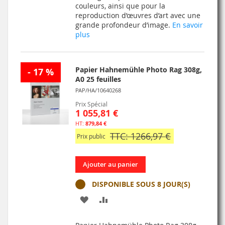
couleurs, ainsi que pour la
reproduction d’œuvres d’art avec une
grande profondeur d’image.
En savoir
plus
Papier Hahnemühle Photo Rag 308g,
- 17 %
A0 25 feuilles
PAP/HA/10640268
Prix Spécial
1 055,81 €
879,84 €
TTC: 1266,97 €
Prix public
Ajouter au panier
DISPONIBLE SOUS 8 JOUR(S)
AJOUTER
AJOUTER
À
AU