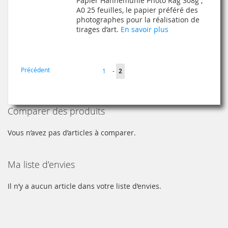
Papier Hahnemühle Photo Rag 308g ,
MA
COMPARATEUR
A0 25 feuilles, le papier préféré des
photographes pour la réalisation de
LISTE
tirages d’art.
En savoir plus
D’ENVIE
Page
Page
Précédent
Page
Vous
1
-
2
lisez
actuellement
Comparer des produits
la
page
Vous n’avez pas d’articles à comparer.
Ma liste d’envies
Il n’y a aucun article dans votre liste d’envies.