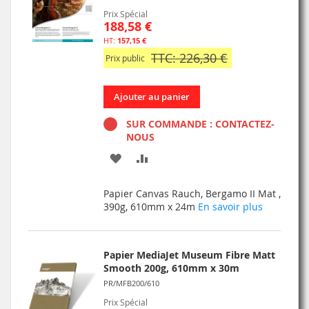
Prix Spécial
188,58 €
157,15 €
TTC: 226,30 €
Prix public
Ajouter au panier
SUR COMMANDE : CONTACTEZ-
NOUS
AJOUTER
AJOUTER
À
AU
Papier Canvas Rauch, Bergamo II Mat ,
MA
COMPARATEUR
390g, 610mm x 24m
En savoir plus
LISTE
D’ENVIE
Papier MediaJet Museum Fibre Matt
Smooth 200g, 610mm x 30m
PR/MFB200/610
Prix Spécial