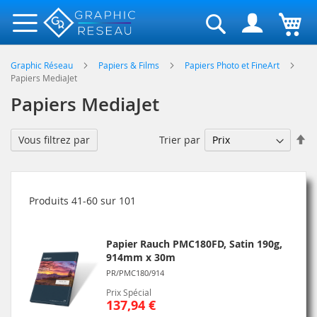
Rechercher
Graphic Réseau
Papiers & Films
Papiers Photo et FineArt
Papiers MediaJet
Papiers MediaJet
Pa
Trier par
Vous filtrez par
or
dé
Produits
41
-
60
sur
101
Papier Rauch PMC180FD, Satin 190g,
914mm x 30m
PR/PMC180/914
Prix Spécial
137,94 €