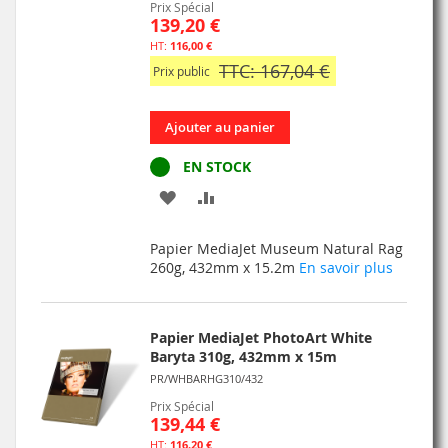
Prix Spécial
139,20 €
116,00 €
TTC: 167,04 €
Prix public
Ajouter au panier
EN STOCK
AJOUTER
AJOUTER
À
AU
Papier MediaJet Museum Natural Rag
MA
COMPARATEUR
260g, 432mm x 15.2m
En savoir plus
LISTE
D’ENVIE
Papier MediaJet PhotoArt White
Baryta 310g, 432mm x 15m
PR/WHBARHG310/432
Prix Spécial
139,44 €
116,20 €