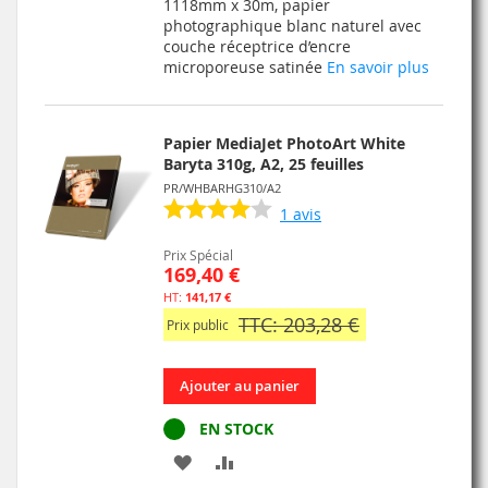
MA
COMPARATEUR
1118mm x 30m, papier
photographique blanc naturel avec
LISTE
couche réceptrice d’encre
microporeuse satinée
En savoir plus
D’ENVIE
Papier MediaJet PhotoArt White
Baryta 310g, A2, 25 feuilles
PR/WHBARHG310/A2
1
avis
Prix Spécial
169,40 €
141,17 €
TTC: 203,28 €
Prix public
Ajouter au panier
EN STOCK
AJOUTER
AJOUTER