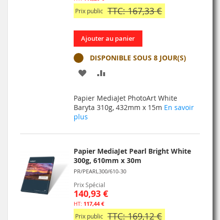
TTC: 167,33 €
Prix public
Ajouter au panier
DISPONIBLE SOUS 8 JOUR(S)
AJOUTER
AJOUTER
À
AU
Papier MediaJet PhotoArt White
MA
COMPARATEUR
Baryta 310g, 432mm x 15m
En savoir
plus
LISTE
D’ENVIE
Papier MediaJet Pearl Bright White
300g, 610mm x 30m
PR/PEARL300/610-30
Prix Spécial
140,93 €
117,44 €
TTC: 169,12 €
Prix public