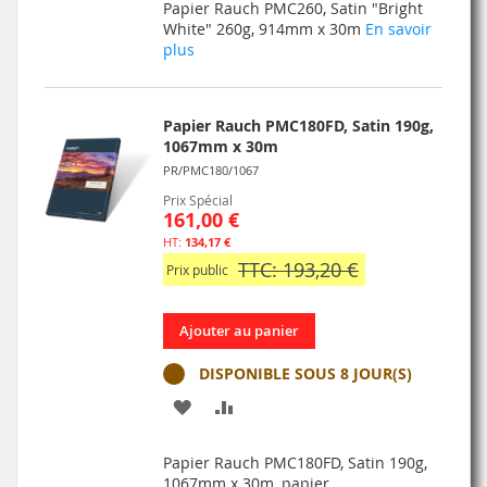
Papier Rauch PMC260, Satin "Bright
MA
COMPARATEUR
White" 260g, 914mm x 30m
En savoir
plus
LISTE
D’ENVIE
Papier Rauch PMC180FD, Satin 190g,
1067mm x 30m
PR/PMC180/1067
Prix Spécial
161,00 €
134,17 €
TTC: 193,20 €
Prix public
Ajouter au panier
DISPONIBLE SOUS 8 JOUR(S)
AJOUTER
AJOUTER
À
AU
Papier Rauch PMC180FD, Satin 190g,
MA
COMPARATEUR
1067mm x 30m, papier