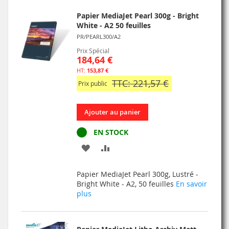
D’ENVIE
Papier MediaJet Pearl 300g - Bright
White - A2 50 feuilles
PR/PEARL300/A2
Prix Spécial
184,64 €
153,87 €
TTC: 221,57 €
Prix public
Ajouter au panier
EN STOCK
AJOUTER
AJOUTER
À
AU
Papier MediaJet Pearl 300g, Lustré -
MA
COMPARATEUR
Bright White - A2, 50 feuilles
En savoir
plus
LISTE
D’ENVIE