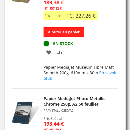
189,38 €
157,82 €
TTC: 227,26 €
Prix public
Ajouter au panier
EN STOCK
AJOUTER
AJOUTER
À
AU
Papier MediaJet Museum Fibre Matt
MA
COMPARATEUR
Smooth 200g, 610mm x 30m
En savoir
plus
LISTE
D’ENVIE
Papier MediaJet Photo Metallic
Chrome 250g, A2 50 feuilles
PR/METALLIC250/A2
Prix Spécial
193,44 €
161,20 €