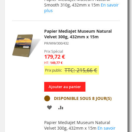
MA
COMPARATEUR
Smooth 310g, 432mm x 15m
En savoir
plus
LISTE
D’ENVIE
Papier MediaJet Museum Natural
Velvet 300g, 432mm x 15m
PR/MNV300/432
Prix Spécial
179,72 €
149,77 €
TTC: 215,66 €
Prix public
Ajouter au panier
DISPONIBLE SOUS 8 JOUR(S)
AJOUTER
AJOUTER
À
AU
Papier MediaJet Museum Natural
MA
COMPARATEUR
Velvet 300g, 432mm x 15m
En savoir