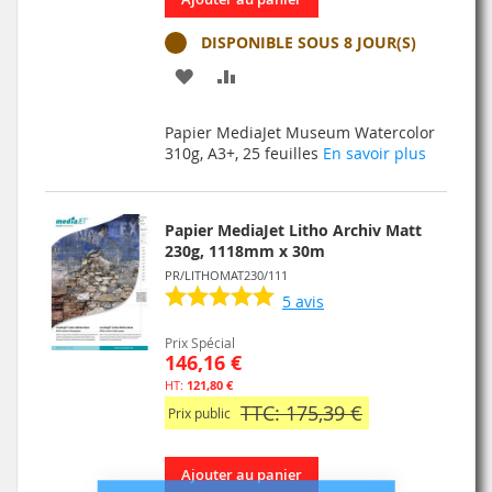
DISPONIBLE SOUS 8 JOUR(S)
AJOUTER
AJOUTER
À
AU
Papier MediaJet Museum Watercolor
MA
COMPARATEUR
310g, A3+, 25 feuilles
En savoir plus
LISTE
D’ENVIE
Papier MediaJet Litho Archiv Matt
230g, 1118mm x 30m
PR/LITHOMAT230/111
5
avis
Prix Spécial
146,16 €
121,80 €
TTC: 175,39 €
Prix public
Ajouter au panier