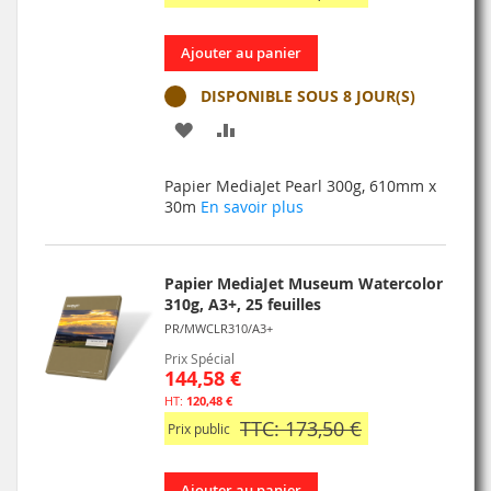
Ajouter au panier
DISPONIBLE SOUS 8 JOUR(S)
AJOUTER
AJOUTER
À
AU
Papier MediaJet Pearl 300g, 610mm x
MA
COMPARATEUR
30m
En savoir plus
LISTE
D’ENVIE
Papier MediaJet Museum Watercolor
310g, A3+, 25 feuilles
PR/MWCLR310/A3+
Prix Spécial
144,58 €
120,48 €
TTC: 173,50 €
Prix public
Ajouter au panier