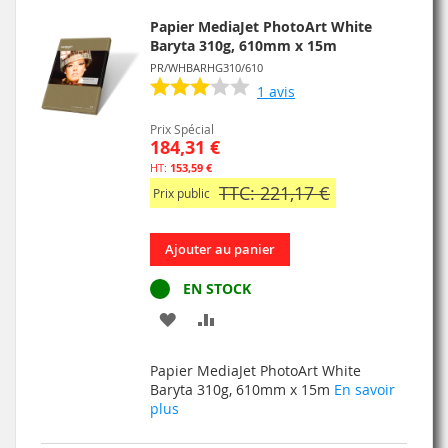
D’ENVIE
Papier MediaJet PhotoArt White
Baryta 310g, 610mm x 15m
PR/WHBARHG310/610
1
avis
Prix Spécial
184,31 €
153,59 €
TTC: 221,17 €
Prix public
Ajouter au panier
EN STOCK
AJOUTER
AJOUTER
À
AU
Papier MediaJet PhotoArt White
MA
COMPARATEUR
Baryta 310g, 610mm x 15m
En savoir
plus
LISTE