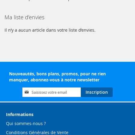
Ma liste d’envies
Il n’y a aucun article dans votre liste d’envies.
Nouveautés, bons plans, promos, pour ne rien
manquer, abonnez-vous à notre newsletter
Inscription
Inscription
à
notre
lettre
d’information
Informations
:
Qui sommes-nous ?
Conditions Générales de Vente