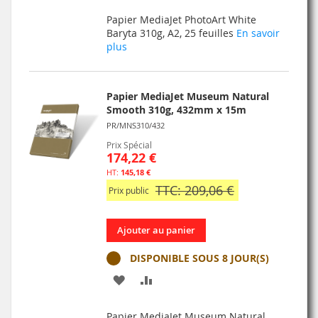
À
AU
Papier MediaJet PhotoArt White
MA
COMPARATEUR
Baryta 310g, A2, 25 feuilles
En savoir
plus
LISTE
D’ENVIE
Papier MediaJet Museum Natural
Smooth 310g, 432mm x 15m
PR/MNS310/432
Prix Spécial
174,22 €
145,18 €
TTC: 209,06 €
Prix public
Ajouter au panier
DISPONIBLE SOUS 8 JOUR(S)
AJOUTER
AJOUTER
À
AU
Papier MediaJet Museum Natural