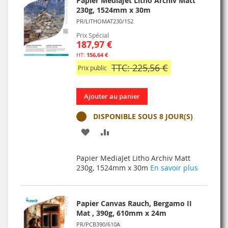
Papier MediaJet Litho Archiv Matt
230g, 1524mm x 30m
PR/LITHOMAT230/152
Prix Spécial
187,97 €
156,64 €
TTC: 225,56 €
Prix public
Ajouter au panier
DISPONIBLE SOUS 8 JOUR(S)
AJOUTER
AJOUTER
À
AU
Papier MediaJet Litho Archiv Matt
MA
COMPARATEUR
230g, 1524mm x 30m
En savoir plus
LISTE
D’ENVIE
Papier Canvas Rauch, Bergamo II
Mat , 390g, 610mm x 24m
PR/PCB390/610A