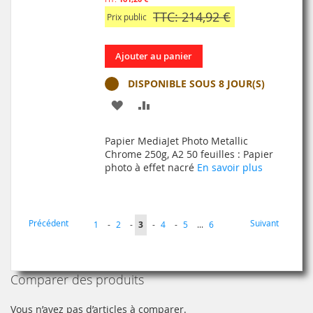
TTC: 214,92 €
Prix public
Ajouter au panier
DISPONIBLE SOUS 8 JOUR(S)
AJOUTER
AJOUTER
À
AU
Papier MediaJet Photo Metallic
MA
COMPARATEUR
Chrome 250g, A2 50 feuilles : Papier
photo à effet nacré
En savoir plus
LISTE
D’ENVIE
Page
Page
Page
Précédent
Suivant
Page
Page
Vous
Page
Page
Page
1
-
2
-
3
-
4
-
5
...
6
lisez
actuellement
Comparer des produits
la
page
Vous n’avez pas d’articles à comparer.