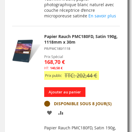
photographique blanc naturel avec
LISTE
couche réceptrice d’encre
microporeuse satinée
En savoir plus
D’ENVIE
Papier Rauch PMC180FD, Satin 190g,
1118mm x 30m
PR/PMC180/1118
Prix Spécial
168,70 €
140,58 €
TTC: 202,44 €
Prix public
Ajouter au panier
DISPONIBLE SOUS 8 JOUR(S)
AJOUTER
AJOUTER
À
AU
Papier Rauch PMC180FD, Satin 190g,