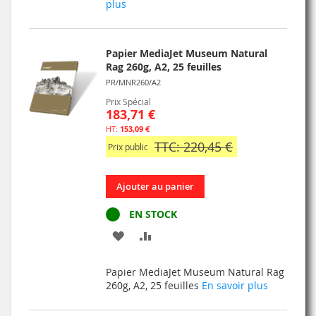
plus
LISTE
D’ENVIE
Papier MediaJet Museum Natural
Rag 260g, A2, 25 feuilles
PR/MNR260/A2
Prix Spécial
183,71 €
153,09 €
TTC: 220,45 €
Prix public
Ajouter au panier
EN STOCK
AJOUTER
AJOUTER
À
AU
Papier MediaJet Museum Natural Rag
MA
COMPARATEUR
260g, A2, 25 feuilles
En savoir plus
LISTE