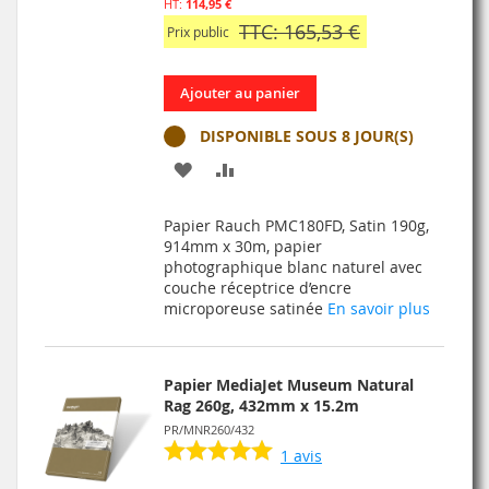
114,95 €
TTC: 165,53 €
Prix public
Ajouter au panier
DISPONIBLE SOUS 8 JOUR(S)
AJOUTER
AJOUTER
À
AU
Papier Rauch PMC180FD, Satin 190g,
MA
COMPARATEUR
914mm x 30m, papier
photographique blanc naturel avec
LISTE
couche réceptrice d’encre
microporeuse satinée
En savoir plus
D’ENVIE
Papier MediaJet Museum Natural
Rag 260g, 432mm x 15.2m
PR/MNR260/432
1
avis