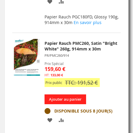
AJOUTER
AJOUTER
À
AU
Papier Rauch PGC180FD, Glossy 190g,
MA
COMPARATEUR
914mm x 30m
En savoir plus
LISTE
D’ENVIE
Papier Rauch PMC260, Satin "Bright
White" 260g, 914mm x 30m
PR/PMC260/914
Prix Spécial
159,60 €
133,00 €
TTC: 191,52 €
Prix public
Ajouter au panier
DISPONIBLE SOUS 8 JOUR(S)
AJOUTER
AJOUTER
À
AU