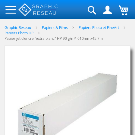
Rechercher
Graphic Réseau
Papiers & Films
Papiers Photo et FineArt
Papiers Photo HP
Papier jet d'encre "extra blanc" HP 90 g/m², 610mmx45.7m
Skip
to
the
end
of
the
images
gallery