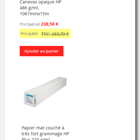
Canevas opaque HP
486 g/m²,
1067mmx15m
238,50 €
Prix Spécial
Prix public
TTC: 263,70 €
Ajouter au panier
Papier mat couché à
très fort grammage HP
Plus 210 g/m²,