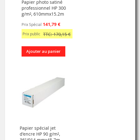
Papier photo satiné
professionnel HP 300
g/m², 610mmx15.2m
141,79 €
Prix Spécial
Prix public
TTC: 170,15 €
Ajouter au panier
Papier spécial jet
d'encre HP 90 g/m²,
36"/914 mmx45.7m