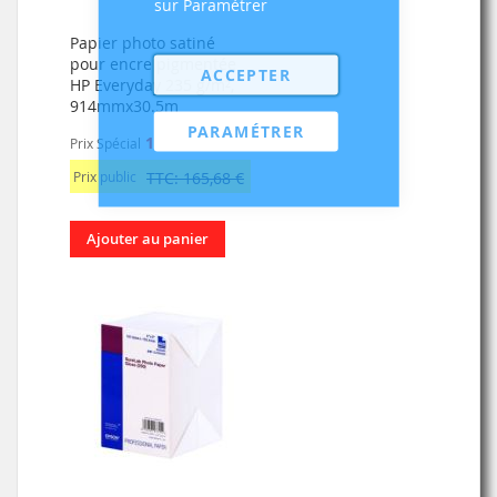
sur Paramétrer
Papier photo satiné
pour encre pigmentée
ACCEPTER
HP Everyday 235 g/m²,
914mmx30.5m
PARAMÉTRER
138,07 €
Prix Spécial
Prix public
TTC: 165,68 €
Ajouter au panier