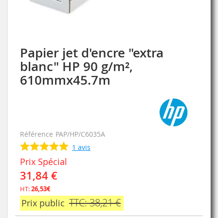
Papier jet d'encre "extra
Skip
to
blanc" HP 90 g/m²,
the
610mmx45.7m
beginning
of
the
images
gallery
Référence
PAP/HP/C6035A
1
avis
Prix Spécial
31,84 €
HT:
26,53€
TTC: 38,21 €
Prix public