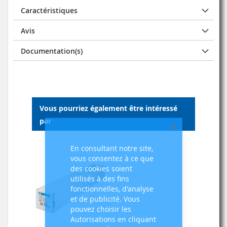
Caractéristiques
Avis
Documentation(s)
Vous pourriez également être intéressé
par
Fermer
En consultant notre site,
vous consentez à ce que
des cookies soient
utilisés à des fins
fonctionnelles, d'analyse
et de publicité. Vous
pouvez choisir les
Autorisations en cliquant