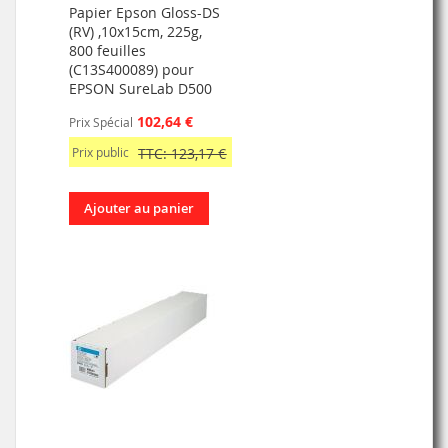
Papier Epson Gloss-DS
(RV) ,10x15cm, 225g,
800 feuilles
(C13S400089) pour
EPSON SureLab D500
102,64 €
Prix Spécial
Prix public
TTC: 123,17 €
Ajouter au panier