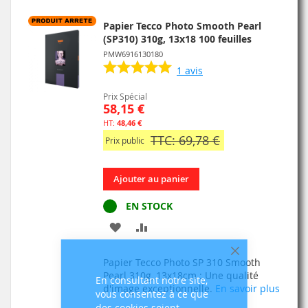
Papier Tecco Photo Smooth Pearl
(SP310) 310g, 13x18 100 feuilles
PMW6916130180
1
avis
Prix Spécial
58,15 €
48,46 €
TTC: 69,78 €
Prix public
Ajouter au panier
EN STOCK
AJOUTER
AJOUTER
À
AU
Fermer
Papier Tecco Photo SP 310 Smooth
MA
COMPARATEUR
Pearl 310g, 13x18cm : Une qualité
En consultant notre site,
d'image exceptionnelle.
En savoir plus
vous consentez à ce que
LISTE
des cookies soient