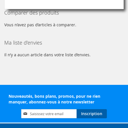
Comparer des produits
Vous n’avez pas d’articles à comparer.
Ma liste d’envies
Il n’y a aucun article dans votre liste d’envies.
Nouveautés, bons plans, promos, pour ne rien
manquer, abonnez-vous à notre newsletter
Inscription
Inscription
à
notre