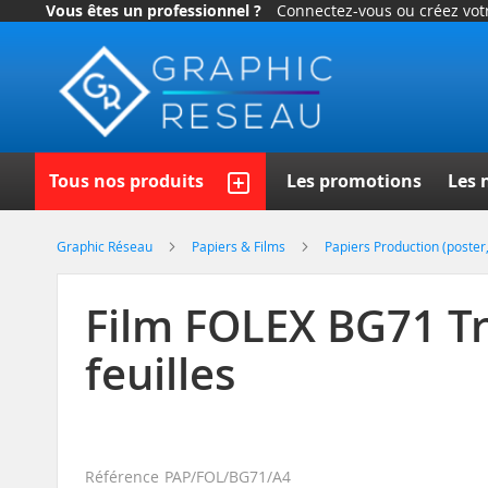
Vous êtes un professionnel ?
Connectez-vous ou créez vo
Allez
au
contenu
Recherch
Tous nos produits
Les promotions
Les 
Graphic Réseau
Papiers & Films
Papiers Production (poster,
Film FOLEX BG71 Tr
feuilles
Référence
PAP/FOL/BG71/A4