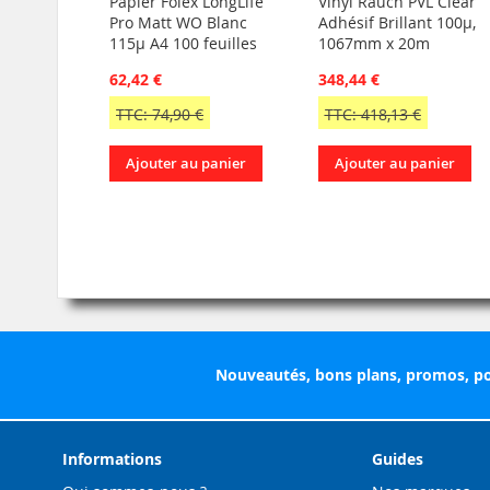
Papier Folex LongLife
Vinyl Rauch PVL Clear
Pro Matt WO Blanc
Adhésif Brillant 100µ,
115µ A4 100 feuilles
1067mm x 20m
62,42 €
348,44 €
TTC: 74,90 €
TTC: 418,13 €
Ajouter au panier
Ajouter au panier
Nouveautés, bons plans, promos, po
Informations
Guides