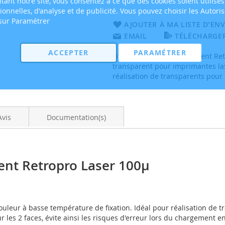
tant notre site, vous consentez à ce que des cookies soient utilisés
tionnelles, d'analyse et de publicité. Vous pouvez choisir les Autori
 sur Paramétrer
AJOUTER À MA LISTE D’ENV
EMAIL
TÉLÉCHARGER
ACCEPTER
PARAMÉTRER
Film FOLEX BG71 Transparent Retro
transparent pour imprimantes las
réalisation de transparents pour 
Avis
Documentation(s)
ent Retropro Laser 100µ
ouleur à basse température de fixation. Idéal pour réalisation de t
r les 2 faces, évite ainsi les risques d'erreur lors du chargement 