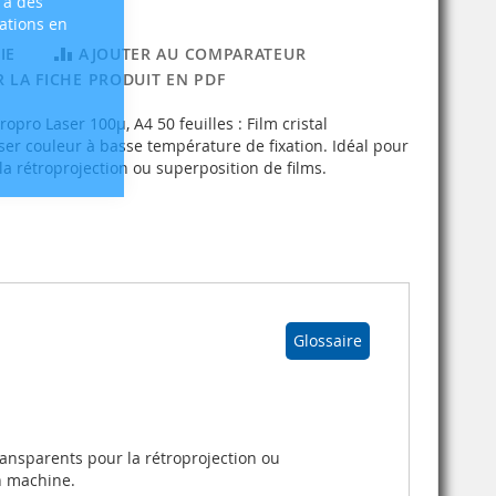
 à des
sations en
IE
AJOUTER AU COMPARATEUR
 LA FICHE PRODUIT EN PDF
pro Laser 100µ, A4 50 feuilles : Film cristal
er couleur à basse température de fixation. Idéal pour
la rétroprojection ou superposition de films.
Glossaire
ransparents pour la rétroprojection ou
en machine.