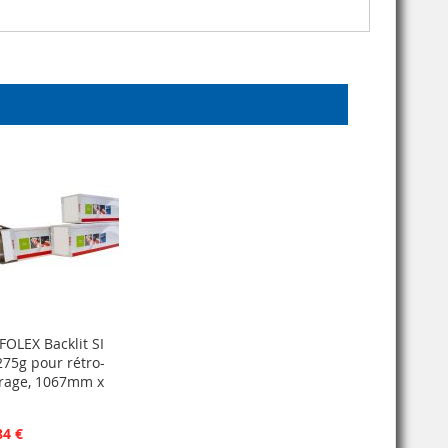
FOLEX Backlit SI
275g pour rétro-
irage, 1067mm x
84 €