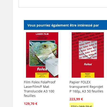
Vous pourriez également être intéressé par
Film Folex FolaProof
Papier FOLEX
LaserFilm/F Mat
transparent ReproJet
Translucide A3 100
P 160µ, A3 50 feuilles
feuilles
223,99 €
129,70 €
TTC: 268,79 €