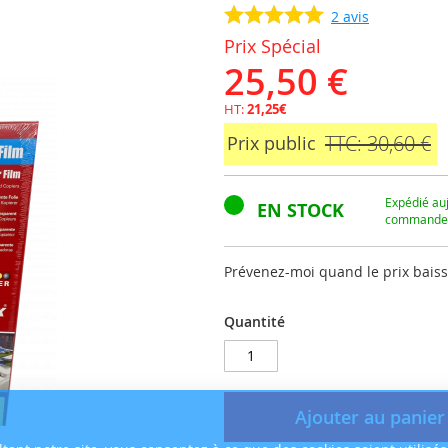
2
avis
Prix Spécial
25,50 €
HT:
21,25€
TTC: 30,60 €
Prix public
Expédié auj
EN STOCK
commandez
Prévenez-moi quand le prix bais
Quantité
Ajouter au panier