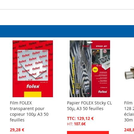
Film FOLEX
Papier FOLEX Sticky CL
Film 
transparent pour
50µ, A3 50 feuilles
128 
copieur 100µ A3 50
écla
TTC: 129,12 €
feuilles
30m
HT:
107.6€
29,28 €
248,