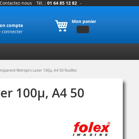
Contactez-nous
Tél. :
01 64 85 12 82
-
Mon panier
on compte
e connecter
sparent Retropro Laser 100µ, A4 50 feuilles
er 100µ, A4 50