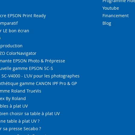
Programme Fidé
Youtube
re EPSON Print Ready
Financement
omparatif
Blog
r LE bon écran
O
-production
IZO ColorNavigator
ante EPSON Photo & Prépresse
ouvelle gamme EPSON SC-S
SC-V4000 - L'UV pour les photographes
ynthétique gamme CANON IPF Pro & GP
amme Roland TrueVis
tex By Roland
bles à plat UV
bien choisir sa table à plat UV
ne table à plat UV ?
 sa presse Secabo ?