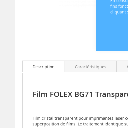
En consul
fins fonc
cliquant
Skip
to
the
beginning
of
the
Description
Caractéristiques
images
gallery
Film FOLEX BG71 Transpar
Film cristal transparent pour imprimantes laser c
superposition de films. Le traitement identique su