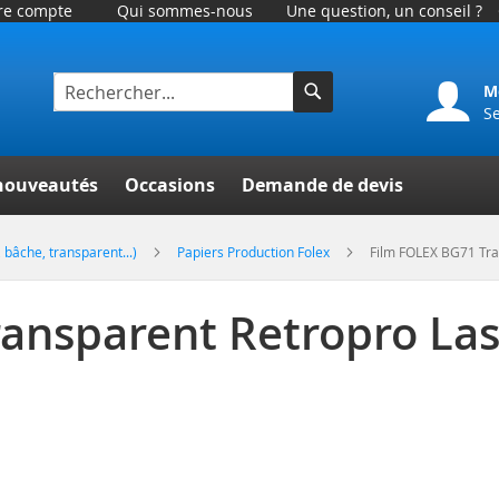
tre compte
Qui sommes-nous
Une question, un conseil ?
M
S
Rechercher
er
nouveautés
Occasions
Demande de devis
 bâche, transparent...)
Papiers Production Folex
Film FOLEX BG71 Tran
ansparent Retropro Las