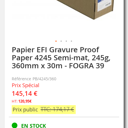
Papier EFI Gravure Proof
Skip
to
Paper 4245 Semi-mat, 245g,
the
360mm x 30m - FOGRA 39
beginning
of
the
Référence
PB/4245/360
images
Prix Spécial
gallery
145,14 €
HT:
120,95€
TTC: 174,17 €
Prix public
EN STOCK