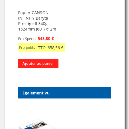
Papier CANSON
INFINITY Baryta
Prestige II 340g -
1524mm (60'') x12m
548,80 €
Prix Spécial
Prix public
TTC: 658,56 €
Ajouter au panier
Egalement vu