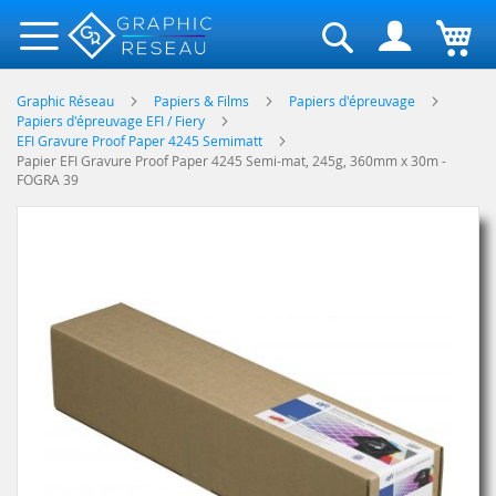
Rechercher
Graphic Réseau
Papiers & Films
Papiers d'épreuvage
Papiers d'épreuvage EFI / Fiery
EFI Gravure Proof Paper 4245 Semimatt
Papier EFI Gravure Proof Paper 4245 Semi-mat, 245g, 360mm x 30m -
FOGRA 39
Skip
to
the
end
of
the
images
gallery