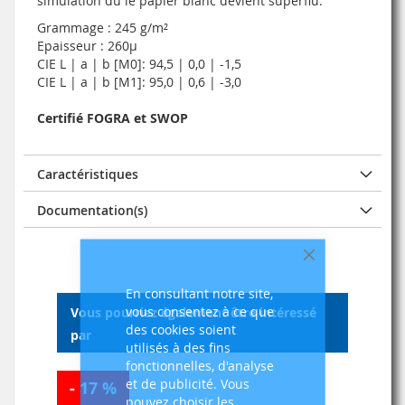
simulation du le papier blanc devient superflu.
Grammage : 245 g/m²
Epaisseur : 260µ
CIE L | a | b [M0]: 94,5 | 0,0 | -1,5
CIE L | a | b [M1]: 95,0 | 0,6 | -3,0
Certifié FOGRA et SWOP
Caractéristiques
Documentation(s)
Fermer
En consultant notre site,
vous consentez à ce que
Vous pourriez également être intéressé
des cookies soient
par
utilisés à des fins
fonctionnelles, d'analyse
et de publicité. Vous
- 17 %
pouvez choisir les