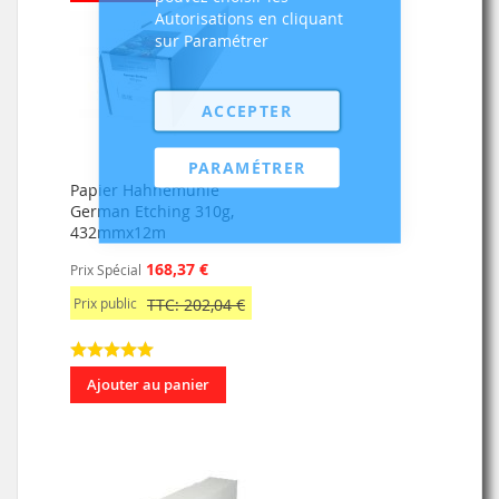
Autorisations en cliquant
sur Paramétrer
ACCEPTER
PARAMÉTRER
Papier Hahnemühle
German Etching 310g,
432mmx12m
168,37 €
Prix Spécial
Prix public
TTC: 202,04 €
Ajouter au panier