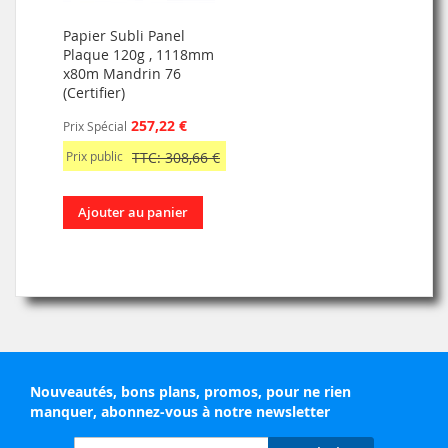
Papier Subli Panel
Plaque 120g , 1118mm
x80m Mandrin 76
(Certifier)
257,22 €
Prix Spécial
Prix public
TTC: 308,66 €
Ajouter au panier
Nouveautés, bons plans, promos, pour ne rien
manquer, abonnez-vous à notre newsletter
Inscription