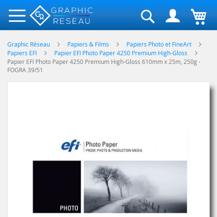
Rechercher
Graphic Réseau
Papiers & Films
Papiers Photo et FineArt
Papiers EFI
Papier EFI Photo Paper 4250 Premium High-Gloss
Papier EFI Photo Paper 4250 Premium High-Gloss 610mm x 25m, 250g -
FOGRA 39/51
Skip
to
the
end
of
the
images
gallery