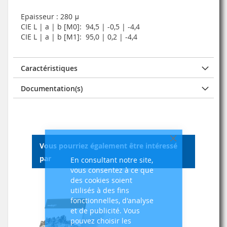
Epaisseur : 280 μ
CIE L | a | b [M0]: 94,5 | -0,5 | -4,4
CIE L | a | b [M1]: 95,0 | 0,2 | -4,4
Caractéristiques
Documentation(s)
Fermer
Vous pourriez également être intéressé
par
En consultant notre site,
vous consentez à ce que
des cookies soient
utilisés à des fins
fonctionnelles, d'analyse
et de publicité. Vous
pouvez choisir les