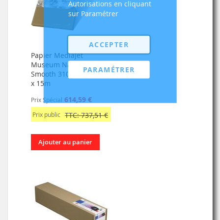
Autorisations en cliquant
sur Paramétrer
ACCEPTER
Papier MediaJet
Museum Natural
PARAMÉTRER
Smooth 310g, 1524mm
x 15m
614,59 €
Prix Spécial
Prix public
TTC: 737,51 €
Ajouter au panier