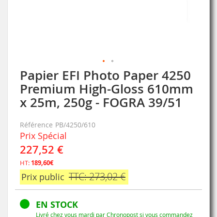
Papier EFI Photo Paper 4250
Skip
to
Premium High-Gloss 610mm
the
x 25m, 250g - FOGRA 39/51
beginning
of
the
Référence
PB/4250/610
images
Prix Spécial
gallery
227,52 €
HT:
189,60€
TTC: 273,02 €
Prix public
EN STOCK
Livré chez vous mardi par Chronopost si vous commandez