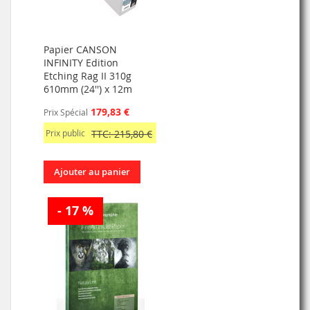
Papier CANSON
INFINITY Edition
Etching Rag II 310g
610mm (24'') x 12m
179,83 €
Prix Spécial
Prix public
TTC: 215,80 €
Ajouter au panier
- 17 %