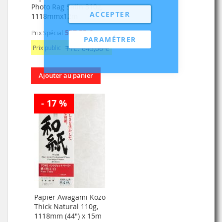
Photo Rag Satin 310g,
ACCEPTER
1118mmx12m
537,55 €
Prix Spécial
PARAMÉTRER
Prix public
TTC: 645,06 €
Ajouter au panier
- 17 %
Papier Awagami Kozo
Thick Natural 110g,
1118mm (44") x 15m