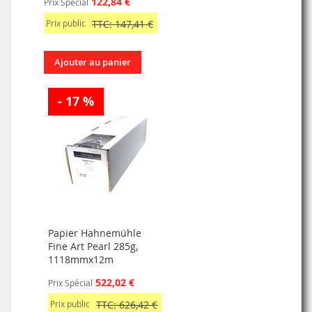
122,84 €
Prix Spécial
Prix public
TTC: 147,41 €
Ajouter au panier
- 17 %
Papier Hahnemühle
Fine Art Pearl 285g,
1118mmx12m
522,02 €
Prix Spécial
Prix public
TTC: 626,42 €