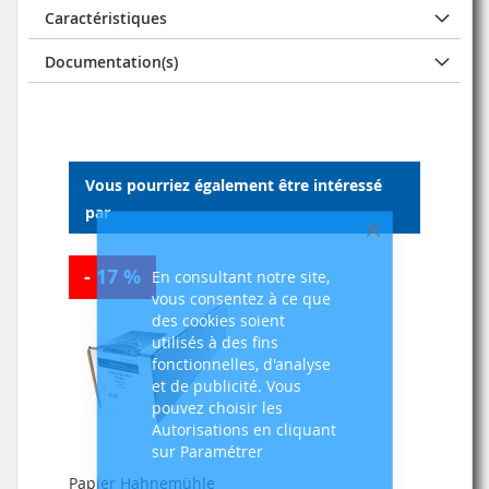
Caractéristiques
Documentation(s)
Vous pourriez également être intéressé
par
Fermer
- 17 %
En consultant notre site,
vous consentez à ce que
des cookies soient
utilisés à des fins
fonctionnelles, d'analyse
et de publicité. Vous
pouvez choisir les
Autorisations en cliquant
sur Paramétrer
Papier Hahnemühle