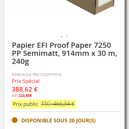
Papier EFI Proof Paper 7250
Skip
to
PP Semimatt, 914mm x 30 m,
the
240g
beginning
of
the
Référence
PB/7250PP/914
images
Prix Spécial
gallery
388,62 €
HT:
323,85€
TTC: 466,34 €
Prix public
DISPONIBLE SOUS 20 JOUR(S)