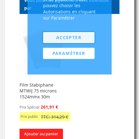
Vous pourriez également être intéressé
pouvez choisir les
par
Autorisations en cliquant
sur Paramétrer
ACCEPTER
PARAMÉTRER
Film Stabiphane
MTWIJ 75 microns
1524mmx 30m
261,91 €
Prix Spécial
Prix public
TTC: 314,29 €
Ajouter au panier