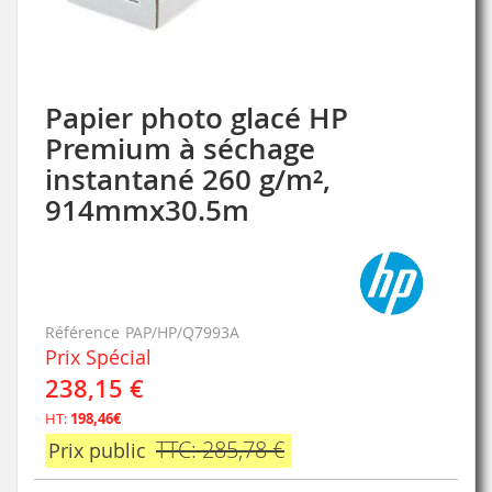
Papier photo glacé HP
Skip
to
Premium à séchage
the
instantané 260 g/m²,
beginning
of
914mmx30.5m
the
images
gallery
Référence
PAP/HP/Q7993A
Prix Spécial
238,15 €
HT:
198,46€
TTC: 285,78 €
Prix public