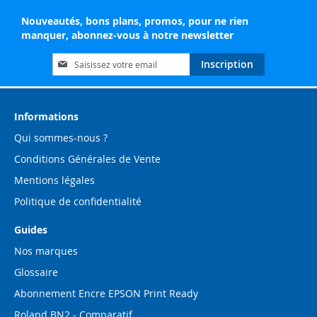
Nouveautés, bons plans, promos, pour ne rien
manquer, abonnez-vous à notre newsletter
Inscription
Inscription
à
notre
lettre
d’information
Informations
:
Qui sommes-nous ?
Conditions Générales de Vente
Mentions légales
Politique de confidentialité
Guides
Nos marques
Glossaire
Abonnement Encre EPSON Print Ready
Roland BN2 - Comparatif