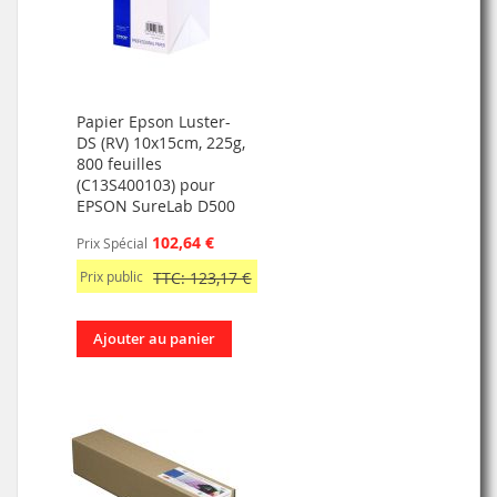
Papier Epson Luster-
DS (RV) 10x15cm, 225g,
800 feuilles
(C13S400103) pour
EPSON SureLab D500
102,64 €
Prix Spécial
Prix public
TTC: 123,17 €
Ajouter au panier