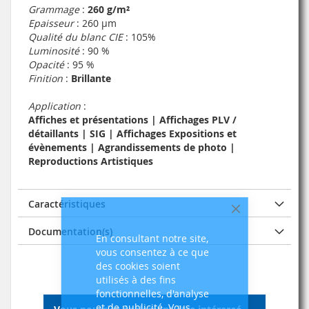
Grammage
:
260 g/m²
Epaisseur
: 260 µm
Qualité du blanc CIE
: 105%
Luminosité
: 90 %
Opacité
: 95 %
Finition
:
Brillante
Application
:
Affiches et présentations | Affichages PLV /
détaillants | SIG | Affichages Expositions et
évènements | Agrandissements de photo |
Reproductions Artistiques
Caractéristiques
Fermer
Documentation(s)
En consultant notre site,
vous consentez à ce que
des cookies soient
utilisés à des fins
fonctionnelles, d'analyse
et de publicité. Vous