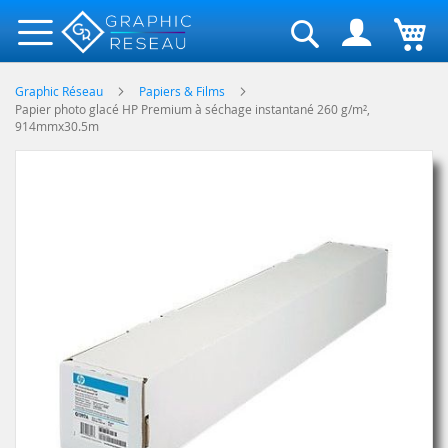
Rechercher
Graphic Réseau
Papiers & Films
Papier photo glacé HP Premium à séchage instantané 260 g/m²,
914mmx30.5m
Skip
to
the
end
of
the
images
gallery