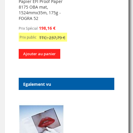
Papier EFI Proof Paper
8175 OBA mat,
1524mmx35m, 175g -
FOGRA 52
198,16 €
Prix Spécial
Prix public
TTC: 237,79 €
Ajouter au panier
Egalement vu