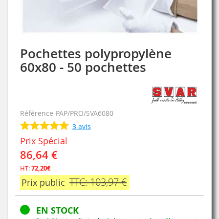
Pochettes polypropylène
Skip
to
60x80 - 50 pochettes
the
beginning
of
the
images
Référence
PAP/PRO/SVA6080
gallery
3
avis
Prix Spécial
86,64 €
HT:
72,20€
TTC: 103,97 €
Prix public
EN STOCK