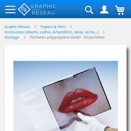
Rechercher
Graphic Réseau
Papiers & Films
Accessoires (albums, cadres, échantillons, spray, vernis...)
Stockage
Pochettes polypropylène 60x80 - 50 pochettes
Skip
to
the
end
of
the
images
gallery