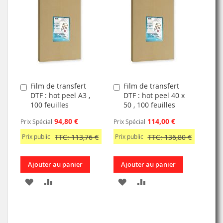
Film de transfert
Film de transfert
Ajouter
Ajouter
DTF : hot peel A3 ,
DTF : hot peel 40 x
au
au
100 feuilles
50 , 100 feuilles
panier
panier
94,80 €
114,00 €
Prix Spécial
Prix Spécial
Prix public
TTC: 113,76 €
Prix public
TTC: 136,80 €
Ajouter au panier
Ajouter au panier
AJOUTER
AJOUTER
AJOUTER
AJOUTER
À
AU
À
AU
MA
COMPARATEUR
MA
COMPARATEUR