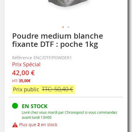
Poudre medium blanche
Skip
to
fixante DTF : poche 1kg
the
beginning
Référence
ENC/DTF/POWDER1
of
Prix Spécial
the
images
42,00 €
gallery
HT:
35,00€
TTC: 50,40 €
Prix public
EN STOCK
Livré chez vous mardi par Chronopost si vous commandez
avant lundi 13H00
Plus que
2
en stock