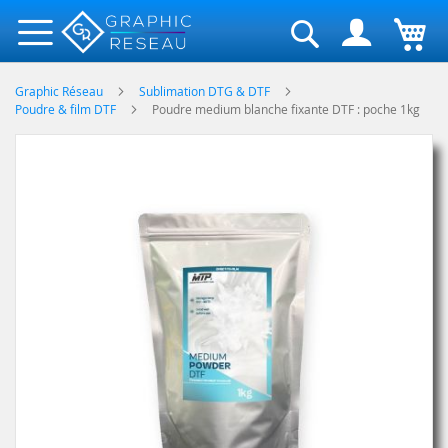
Rechercher
Graphic Réseau
Sublimation DTG & DTF
Poudre & film DTF
Poudre medium blanche fixante DTF : poche 1kg
Skip
to
the
end
of
the
images
gallery