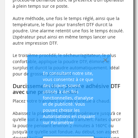
à plein temps sur ce poste.
Autre méthode, une fois le temps réglé, ainsi que la
température, le four pour transfert DTF durcit la
poudre. Une alarme retentit une fois le temps écoulé.
L’opérateur peut ainsi en même temps lancer une
autre impression DTF.
Le troisième procédé, le sécheur/agitateur, le plus
confortable, applique la poudre DTF, élimine le
Fermer
surplus et durcit la poudre automatiquement. Idéal
En consultant notre site,
pour de grosses productions.
vous consentez à ce que
Durcissement de la poudre adhésive DTF
des cookies soient
avec une presse à chaud
utilisés à des fins
fonctionnelles, d'analyse
Placez votre transfert sur votre presse à chaud.
et de publicité. Vous
pouvez choisir les
Abaissez la plaque chauffante supérieure jusqu'à ce
Autorisations en cliquant
qu'elle soit à environ 1 cm du transfert. Faites durcir
sur Paramétrer
la poudre pendant environ 2 minutes à 160°C ou
jusqu'à ce qu'elle soit fondue. Au début, son aspect
devient brillant. Ensuite, elle fondra et formera une