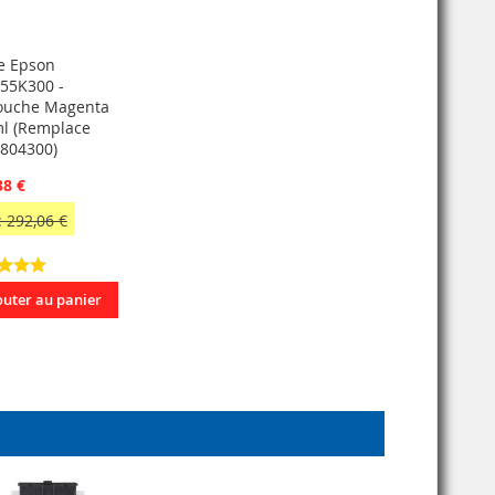
e Epson
55K300 -
ouche Magenta
l (Remplace
804300)
38 €
 292,06 €
outer au panier