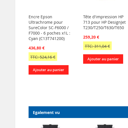
Encre Epson
Tête d'impression HP
Ultrachrome pour
713 pour HP DesignJet
SureColor SC-F6000 /
T230/T250/T630/T650
F7000 - 6 poches x1L :
259,20 €
Cyan (C13T741200)
TTC: 311,04 €
436,80 €
TTC: 524,16 €
Ajouter au panier
Ajouter au panier
Egalement vu