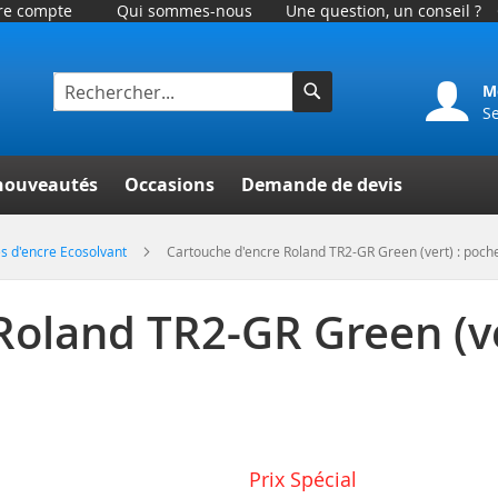
tre compte
Qui sommes-nous
Une question, un conseil ?
M
S
Rechercher
er
nouveautés
Occasions
Demande de devis
s d'encre Ecosolvant
Cartouche d'encre Roland TR2-GR Green (vert) : poch
Roland TR2-GR Green (ve
Prix Spécial