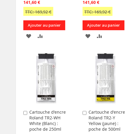
141,60 €
141,60 €
TTC: 169,92 €
TTC: 169,92 €
Ajouter au panier
Ajouter au panier
AJOUTER
AJOUTER
AJOUTER
AJOUTER
À
AU
À
AU
MA
COMPARATEUR
MA
COMPARATEU
LISTE
LISTE
D’ENVIE
D’ENVIE
Cartouche d'encre
Cartouche d'encre
Ajouter
Ajouter
Roland TR2-WH
Roland TR2-Y
au
au
White (Blanc) :
Yellow (jaune) :
panier
panier
poche de 250ml
poche de 500ml