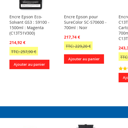
Encre Epson Eco-
Encre Epson pour
Encr
Solvant GS3 : S9100 -
SureColor SC-S70600 -
C13T
1500ml : Magenta
700ml : Noir
Cart
(C13T51V300)
700m
217,74 €
C13T
214,92 €
TTC: 229,20 €
243,
TTC: 257,90 €
TTC:
Ajouter au panier
Ajouter au panier
Aj