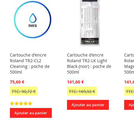
Cartouche d'encre
Cartouche d'encre
Cart
Roland TR2-CL2
Roland TR2-LK Light
Rola
Cleaning : poche de
Black (noir) : poche de
Mage
500ml
500ml
500m
75,60 €
141,60 €
141,
TTC: 90,72 €
TTC: 169,92 €
TTC:
Ajouter au panier
Aj
Ajouter au panier