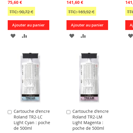
75,60 €
141,60 €
141
TTC: 90,72 €
TTC: 169,92 €
TT
Ajouter au panier
Ajouter au panier
A
AJOUTER
AJOUTER
AJOUTER
AJOUTER
À
AU
À
AU
R
MA
COMPARATEUR
MA
COMPARATEUR
LISTE
LISTE
D’ENVIE
D’ENVIE
Cartouche d'encre
Cartouche d'encre
Ajouter
Ajouter
Roland TR2-LC
Roland TR2-LM
au
au
Light Cyan : poche
Light Magenta :
panier
panier
de 500ml
poche de 500ml