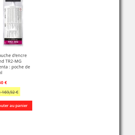
ouche d'encre
nd TR2-MG
nta : poche de
l
60 €
 169,92 €
outer au panier