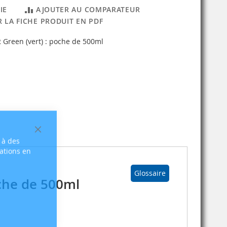
IE
AJOUTER AU COMPARATEUR
 LA FICHE PRODUIT EN PDF
 Green (vert) : poche de 500ml
Fermer
 à des
sations en
Glossaire
oche de 500ml