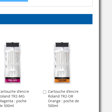
Cartouche d'encre
Cartouche d'encre
jouter
Ajouter
Roland TR2-MG
Roland TR2-OR
u
au
Magenta : poche
Orange : poche de
anier
panier
de 500ml
500ml