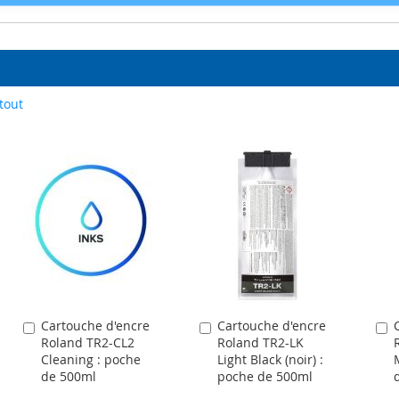
tout
Cartouche d'encre
Cartouche d'encre
Ajouter
Ajouter
A
Roland TR2-CL2
Roland TR2-LK
au
au
a
Cleaning : poche
Light Black (noir) :
panier
panier
p
de 500ml
poche de 500ml