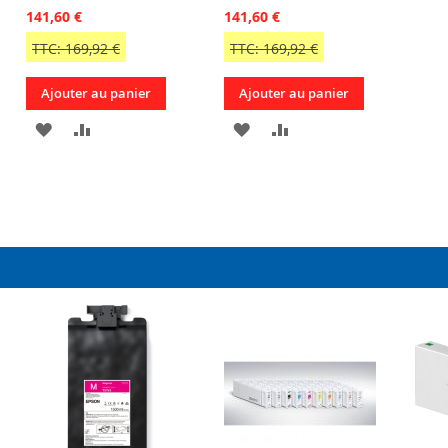
141,60 €
141,60 €
TTC: 169,92 €
TTC: 169,92 €
Ajouter au panier
Ajouter au panier
AJOUTER
AJOUTER
AJOUTER
AJOUTER
À
AU
À
AU
R
MA
COMPARATEUR
MA
COMPARATEUR
LISTE
LISTE
D’ENVIE
D’ENVIE