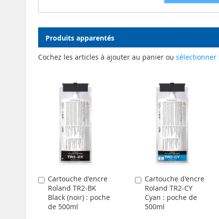
Produits apparentés
Cochez les articles à ajouter au panier ou
sélectionner 
Cartouche d'encre
Cartouche d'encre
Ajouter
Ajouter
Roland TR2-BK
Roland TR2-CY
au
au
Black (noir) : poche
Cyan : poche de
panier
panier
de 500ml
500ml