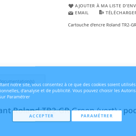
AJOUTER À MA LISTE D’ENV
EMAIL
TÉLÉCHARGER
Cartouche d'encre Roland TR2-GR
Documentation(s)
tant notre site, vous consentez à ce que des cookies soient utilisés
tionnelles, d'analyse et de publicité. Vous pouvez choisir les Autori
 sur Paramétrer
ant Roland TR2-GR Green (vert) : p
ACCEPTER
PARAMÉTRER