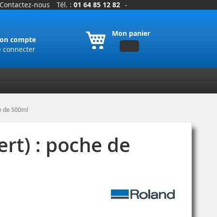
Contactez-nous
Tél. :
01 64 85 12 82
-
Mon panier
on compte
e connecter
e de 500ml
rt) : poche de