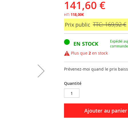
141,60 €
HT:
118,00€
TTC: 169,92 €
Prix public
Expédié auj
EN STOCK
commandez
Plus que
2
en stock
Prévenez-moi quand le prix bais
Quantité
Ajouter au panier