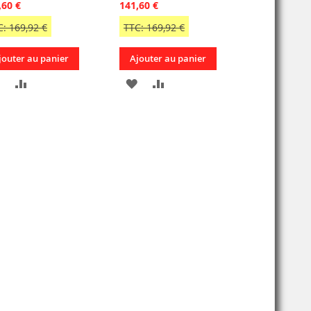
,60 €
141,60 €
C: 169,92 €
TTC: 169,92 €
jouter au panier
Ajouter au panier
AJOUTER
AJOUTER
AJOUTER
AJOUTER
À
AU
À
AU
MA
COMPARATEUR
MA
COMPARATEUR
LISTE
LISTE
D’ENVIE
D’ENVIE