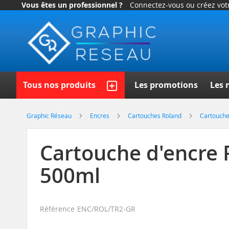
Vous êtes un professionnel ?
Connectez-vous ou créez vo
Allez
au
contenu
Recherch
Tous nos produits
Les promotions
Les 
Graphic Réseau
Encres
Cartouches Roland
Cartouche
Cartouche d'encre 
500ml
Référence
ENC/ROL/TR2-GR
Skip
to