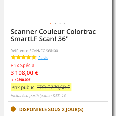
Scanner Couleur Colortrac
Skip
to
SmartLF Scan! 36"
the
beginning
Référence
SCAN/CO/03N001
of
the
2
avis
images
Prix Spécial
gallery
3 108,00 €
HT:
2590,00€
TTC: 3729,60 €
Prix public
Inclus éco-participation DEE: 1€
DISPONIBLE SOUS 2 JOUR(S)