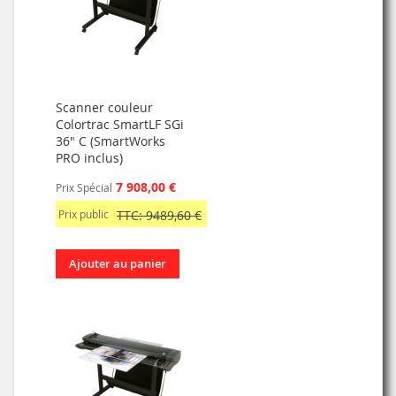
Scanner couleur
Colortrac SmartLF SGi
36" C (SmartWorks
PRO inclus)
7 908,00 €
Prix Spécial
Prix public
TTC: 9489,60 €
Ajouter au panier