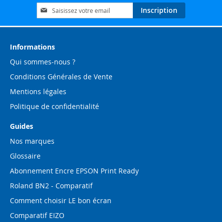
Inscription
Inscription
à
notre
lettre
d’information
Informations
:
Qui sommes-nous ?
Conditions Générales de Vente
Mentions légales
Politique de confidentialité
Guides
Nos marques
Glossaire
Abonnement Encre EPSON Print Ready
Roland BN2 - Comparatif
Comment choisir LE bon écran
Comparatif EIZO