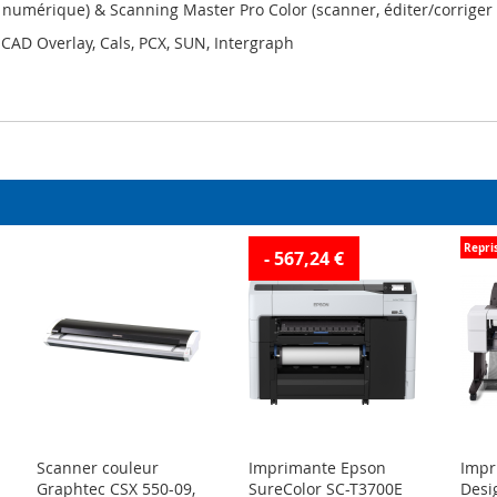
n numérique) & Scanning Master Pro Color (scanner, éditer/corriger 
P, CAD Overlay, Cals, PCX, SUN, Intergraph
Repri
- 567,24 €
Scanner couleur
Imprimante Epson
Impr
Graphtec CSX 550-09,
SureColor SC-T3700E
Desig