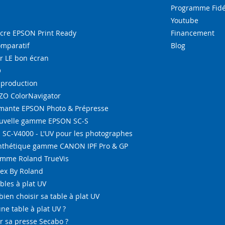
:
Programme Fidé
Youtube
re EPSON Print Ready
Financement
omparatif
Blog
r LE bon écran
O
-production
IZO ColorNavigator
ante EPSON Photo & Prépresse
ouvelle gamme EPSON SC-S
SC-V4000 - L'UV pour les photographes
ynthétique gamme CANON IPF Pro & GP
amme Roland TrueVis
tex By Roland
bles à plat UV
bien choisir sa table à plat UV
ne table à plat UV ?
 sa presse Secabo ?