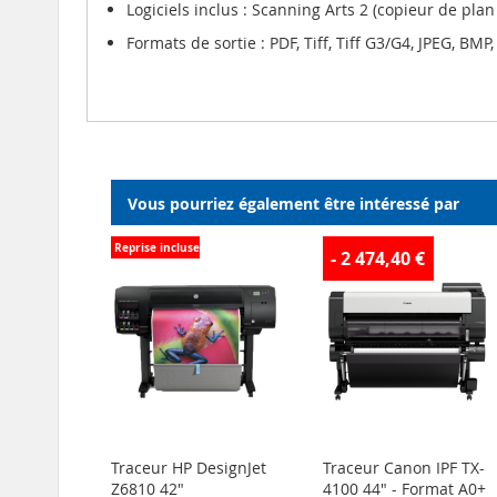
Logiciels inclus : Scanning Arts 2 (copieur de pla
Formats de sortie : PDF, Tiff, Tiff G3/G4, JPEG, BM
Vous pourriez également être intéressé par
Reprise incluse
- 2 474,40 €
Traceur HP DesignJet
Traceur Canon IPF TX-
Z6810 42"
4100 44" - Format A0+