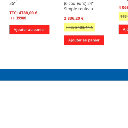
36"
(6 couleurs) 24"
4 06
Simple rouleau
TTC: 4788,00 €
TTC
2 836,20 €
HT:
3990€
TTC: 3403,44 €
Aj
Ajouter au panier
Ajouter au panier