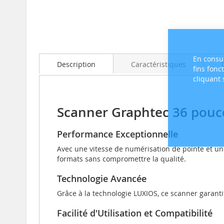
Skip
to
the
En consul
beginning
Description
Caractéristiques
fins fonc
of
cliquant
the
images
gallery
Scanner Graphtec 36 pouc
Performance Exceptionnelle
Avec une vitesse de numérisation de pointe et un
formats sans compromettre la qualité.
Technologie Avancée
Grâce à la technologie LUXIOS, ce scanner garanti
Facilité d'Utilisation et Compatibilité