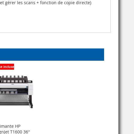
et gérer les scans + fonction de copie directe)
se incluse
imante HP
nJet T1600 36''