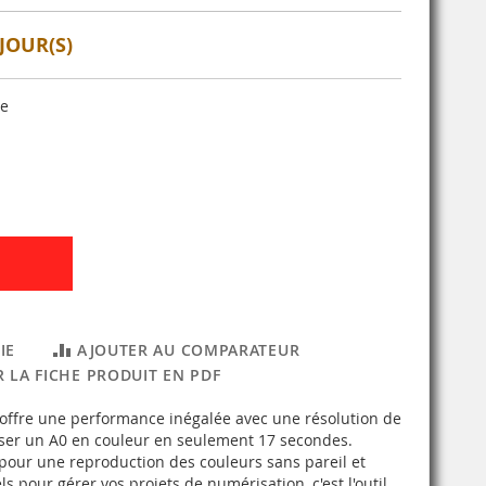
JOUR(S)
se
IE
AJOUTER AU COMPARATEUR
 LA FICHE PRODUIT EN PDF
offre une performance inégalée avec une résolution de
iser un A0 en couleur en seulement 17 secondes.
pour une reproduction des couleurs sans pareil et
s pour gérer vos projets de numérisation, c'est l'outil