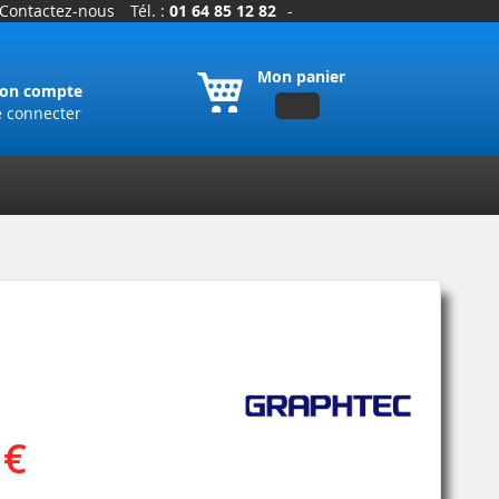
Contactez-nous
Tél. :
01 64 85 12 82
-
Mon panier
on compte
e connecter
 €