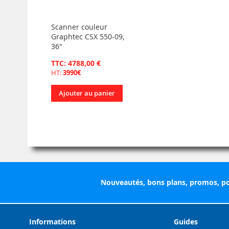
Scanner couleur
Graphtec CSX 550-09,
36"
TTC: 4788,00 €
HT:
3990€
Ajouter au panier
Nouveautés, bons plans, promos, po
Informations
Guides