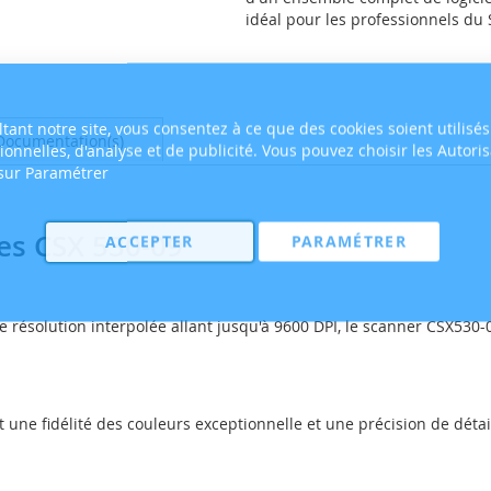
idéal pour les professionnels du 
tant notre site, vous consentez à ce que des cookies soient utilisés
Documentation(s)
tionnelles, d'analyse et de publicité. Vous pouvez choisir les Autori
 sur Paramétrer
es CSX 530-09
ACCEPTER
PARAMÉTRER
e résolution interpolée allant jusqu'à 9600 DPI, le scanner CSX530
t une fidélité des couleurs exceptionnelle et une précision de dét