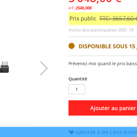
HT:
2540,00€
TTC: 3657,60 
Prix public
Inclus éco-participation DEE: 1€
DISPONIBLE SOUS 15 
Prévenez-moi quand le prix bais
Quantité
Ajouter au panier
AJOUTER À MA LISTE D’ENV