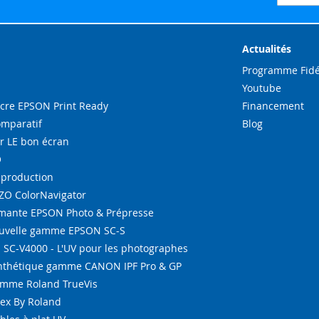
à
notre
lettre
d’inform
Actualités
:
Programme Fidé
Youtube
re EPSON Print Ready
Financement
omparatif
Blog
r LE bon écran
O
-production
IZO ColorNavigator
ante EPSON Photo & Prépresse
ouvelle gamme EPSON SC-S
SC-V4000 - L'UV pour les photographes
ynthétique gamme CANON IPF Pro & GP
amme Roland TrueVis
tex By Roland