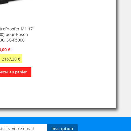
troProofer M1 17"
-30) pour Epson
00, SC-P5000
6,00 €
: 2167,20 €
outer au panier
on
Inscription