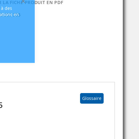
 LA FICHE PRODUIT EN PDF
Fermer
 à des
sations en
0-350-355
Glossaire
5