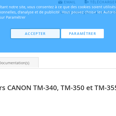
EMAIL
TÉLÉCHARGER
tant notre site, vous consentez à ce que des cookies soient utilisés
tionnelles, d'analyse et de publicité. Vous pouvez choisir les Autori
Scanner LM36 pour Canon TM-34
 sur Paramétrer
ACCEPTER
PARAMÉTRER
Documentation(s)
rs CANON TM-340, TM-350 et TM-35