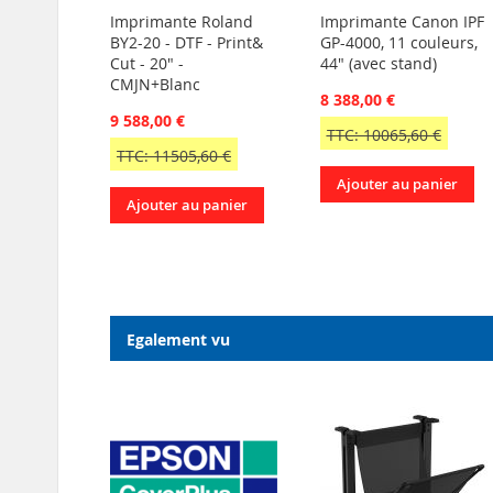
Imprimante Roland
Imprimante Canon IPF
BY2-20 - DTF - Print&
GP-4000, 11 couleurs,
Cut - 20" -
44" (avec stand)
CMJN+Blanc
8 388,00 €
9 588,00 €
TTC: 10065,60 €
TTC: 11505,60 €
Ajouter au panier
Ajouter au panier
Egalement vu