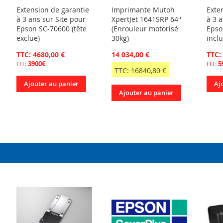
Extension de garantie
Imprimante Mutoh
Exte
à 3 ans sur Site pour
XpertJet 1641SRP 64''
à 3 a
Epson SC-70600 (tête
(Enrouleur motorisé
Epso
exclue)
30kg)
inclu
TTC: 4680,00 €
14 034,00 €
TTC:
HT:
3900€
HT:
5
TTC: 16840,80 €
Ajouter au panier
Aj
Ajouter au panier