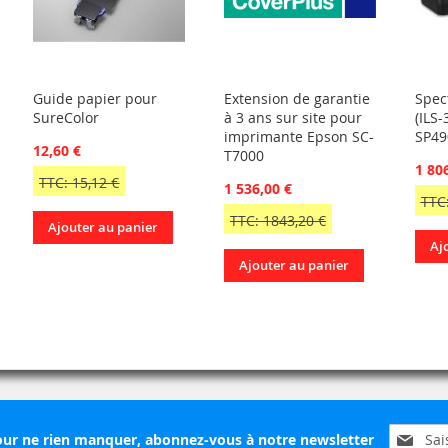
Guide papier pour
Extension de garantie
Spec
SureColor
à 3 ans sur site pour
(ILS
imprimante Epson SC-
SP49
12,60 €
T7000
1 80
TTC: 15,12 €
1 536,00 €
TTC
TTC: 1843,20 €
Ajouter au panier
Aj
Ajouter au panier
Inscripti
ur ne rien manquer, abonnez-vous à notre newsletter