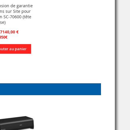
nsion de garantie
ns sur Site pour
n SC-70600 (tête
se)
 7140,00 €
950€
outer au panier