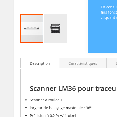
En consul
fins fonc
cliquant
Skip
to
the
beginning
Description
Caractéristiques
of
the
images
gallery
Scanner LM36 pour traceu
Scanner à rouleau
largeur de balayage maximale : 36"
Précision à 0,2 % +/-1 pixel