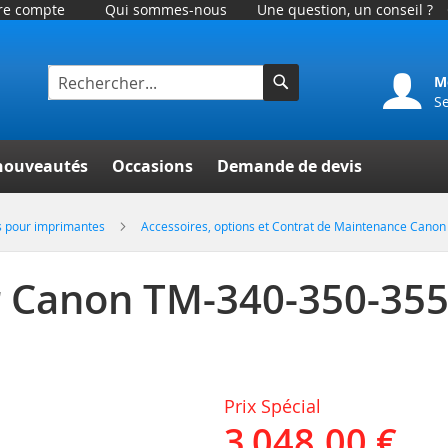
tre compte
Qui sommes-nous
Une question, un conseil ?
M
S
Rechercher
er
nouveautés
Occasions
Demande de devis
ns pour imprimantes
Accessoires, options et Contrat de Maintenance Cano
 Canon TM-340-350-35
Prix Spécial
3 048,00 €