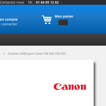
Contactez-nous
Tél. :
01 64 85 12 82
-
Mon panier
on compte
e connecter
n
Scanner LM36 pour Canon TM-340-350-355
5