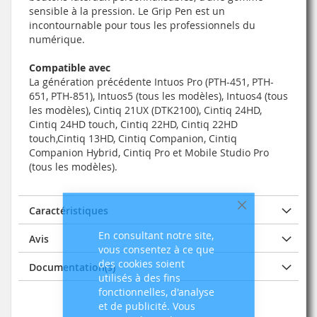
sensible à la pression. Le Grip Pen est un
incontournable pour tous les professionnels du
numérique.
Compatible avec
La génération précédente Intuos Pro (PTH-451, PTH-
651, PTH-851), Intuos5 (tous les modèles), Intuos4 (tous
les modèles), Cintiq 21UX (DTK2100), Cintiq 24HD,
Cintiq 24HD touch, Cintiq 22HD, Cintiq 22HD
touch,Cintiq 13HD, Cintiq Companion, Cintiq
Companion Hybrid, Cintiq Pro et Mobile Studio Pro
(tous les modèles).
Caractéristiques
Fermer
En consultant notre site,
Avis
vous consentez à ce que
des cookies soient
Documentation(s)
utilisés à des fins
fonctionnelles, d'analyse
et de publicité. Vous