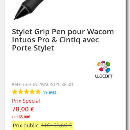
Stylet Grip Pen pour Wacom
Skip
to
Intuos Pro & Cintiq avec
the
Porte Stylet
beginning
of
the
images
gallery
Référence
INF/WAC/STYL-KP501
19
avis
Prix Spécial
78,00 €
HT:
65,00€
TTC: 93,60 €
Prix public