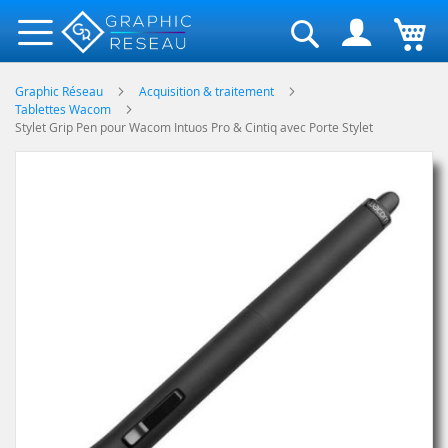
Rechercher
Graphic Réseau
Acquisition & traitement
Tablettes Wacom
Stylet Grip Pen pour Wacom Intuos Pro & Cintiq avec Porte Stylet
Skip
to
the
end
of
the
images
gallery