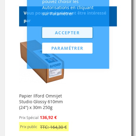
pouvez choisir les
Autorisations en cliquant
Vous pourriez également être intéressé
sur Paramétrer
par
ACCEPTER
PARAMÉTRER
Papier Ilford Omnijet
Studio Glossy 610mm
(24'') x 30m 250g
136,92 €
Prix Spécial
Prix public
TTC: 164,30 €