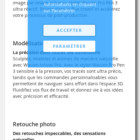
image par image grâce au stylet Wacom Pro Pen 3
Autorisations en cliquant
ultra réactif. Restez dans le flux créatif et accélérez
sur Paramétrer
votre processus de post-production.
ACCEPTER
Modélisation 3D et animations
PARAMÉTRER
La précision dans toutes ses dimensions
Sculptez, modelez et animez de manière naturelle
avec Wacom Intuos Pro. Avec le stylet Wacom Pro Pen
3 sensible à la pression, vos tracés sont ultra précis,
tandis que les commandes personnalisables vous
permettent de naviguer sans effort dans l'espace 3D.
Fluidifiez vos flux de travail et donnez vie à vos idées
avec précision et efficacité.
Retouche photo
Des retouches impeccables, des sensations
naturelles