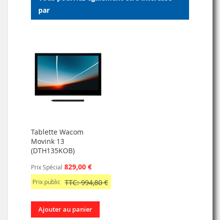
par
Tablette Wacom
Movink 13
(DTH135KOB)
829,00 €
Prix Spécial
Prix public
TTC: 994,80 €
Ajouter au panier