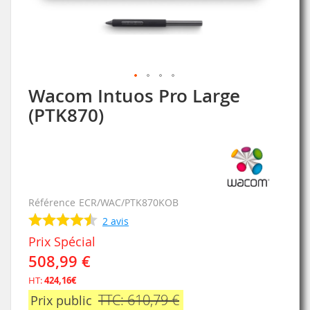
Wacom Intuos Pro Large
Skip
to
(PTK870)
the
beginning
of
the
images
gallery
Référence
ECR/WAC/PTK870KOB
2
avis
Prix Spécial
508,99 €
HT:
424,16€
TTC: 610,79 €
Prix public