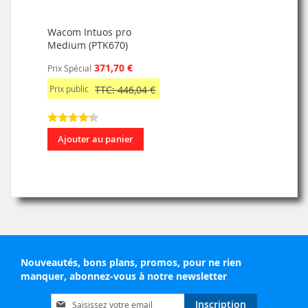
Wacom Intuos pro
Medium (PTK670)
371,70 €
Prix Spécial
Prix public
TTC: 446,04 €
Ajouter au panier
Nouveautés, bons plans, promos, pour ne rien
manquer, abonnez-vous à notre newsletter
Inscription
Inscription