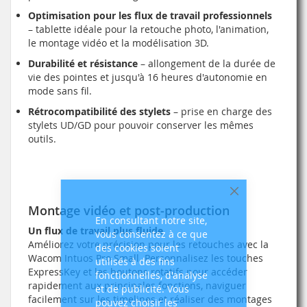
Optimisation pour les flux de travail professionnels
– tablette idéale pour la retouche photo, l'animation,
le montage vidéo et la modélisation 3D.
Durabilité et résistance
– allongement de la durée de
vie des pointes et jusqu'à 16 heures d'autonomie en
mode sans fil.
Rétrocompatibilité des stylets
– prise en charge des
stylets UD/GD pour pouvoir conserver les mêmes
outils.
Fermer
Montage vidéo et post-production
En consultant notre site,
Un flux de travail plus fluide
vous consentez à ce que
Améliorez votre précision pour les retouches avec la
des cookies soient
Wacom Intuos Pro Small. Personnalisez les touches
utilisés à des fins
ExpressKey et les boutons rotatifs pour accéder
fonctionnelles, d'analyse
rapidement aux principales fonctions, naviguer
et de publicité. Vous
facilement sur les timelines et réaliser des montages
pouvez choisir les