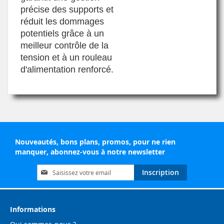
précise des supports et
réduit les dommages
potentiels grâce à un
meilleur contrôle de la
tension et à un rouleau
d'alimentation renforcé.
Nouveautés, bons plans, promos, pour ne rien
manquer, abonnez-vous à notre newsletter
Inscription
Inscription
à
notre
lettre
d’information
Informations
: