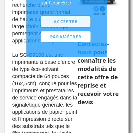
sur Paramétrer
recherche d’une
imprimante grand format
de haute qualité dotée d’un
ACCEPTER
large choix d’encres qui
permettent de nombreuses
PARAMÉTRER
applications d’impression.
Contactez-
nous
pour
La SC-S9100 est une
connaître les
imprimante à base d’encre
modalités de
de type éco-solvant
cette offre de
compacte de 64 pouces
(162,5cm), conçue pour les
reprise et
imprimeurs et prestataires
recevoir votre
de service engagés dans la
devis
signalétique générale, les
applications de papier peint
et l'impression directe sur
des substrats tels que le