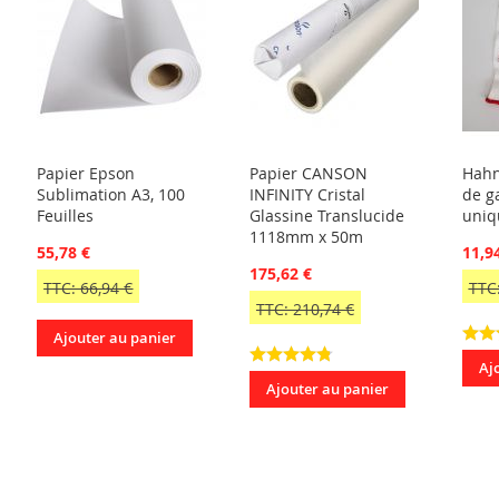
Papier Epson
Papier CANSON
Hahn
Sublimation A3, 100
INFINITY Cristal
de ga
Feuilles
Glassine Translucide
uniq
1118mm x 50m
55,78 €
11,9
175,62 €
TTC: 66,94 €
TTC:
TTC: 210,74 €
Ajouter au panier
Aj
Ajouter au panier