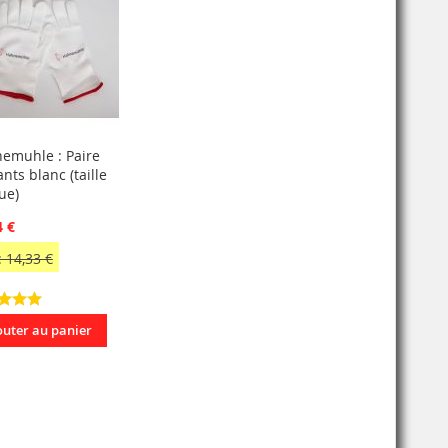
emuhle : Paire
nts blanc (taille
ue)
4 €
 14,33 €
outer au panier