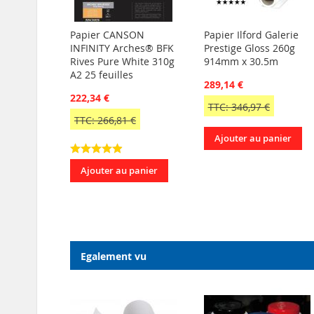
Papier CANSON
Papier Ilford Galerie
INFINITY Arches® BFK
Prestige Gloss 260g
Rives Pure White 310g
914mm x 30.5m
A2 25 feuilles
289,14 €
222,34 €
TTC: 346,97 €
TTC: 266,81 €
Ajouter au panier
Ajouter au panier
Egalement vu