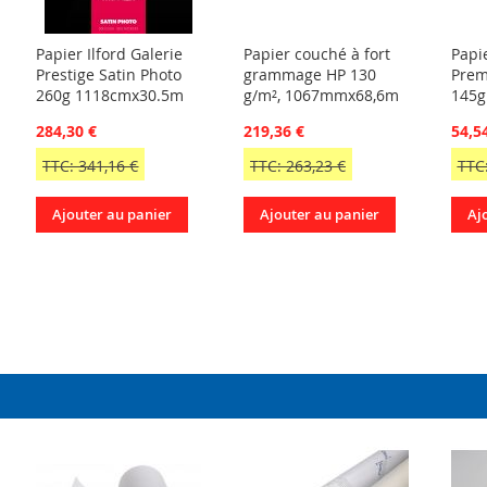
Papier Ilford Galerie
Papier couché à fort
Papi
Prestige Satin Photo
grammage HP 130
Prem
260g 1118cmx30.5m
g/m², 1067mmx68,6m
145g
284,30 €
219,36 €
54,5
TTC: 341,16 €
TTC: 263,23 €
TTC:
Ajouter au panier
Ajouter au panier
Aj