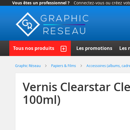
Vous êtes un professionnel ?
Connectez-vous ou créez vo
Allez
au
contenu
Recherch
Tous nos produits
Les promotions
Les 
Graphic Réseau
Papiers & Films
Accessoires (albums, cadres
Vernis Clearstar Cle
100ml)