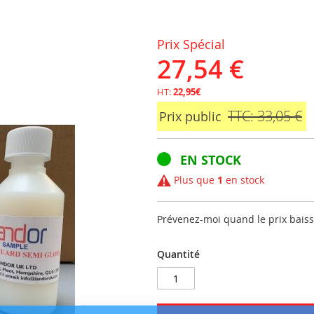
Prix Spécial
27,54 €
HT:
22,95€
TTC: 33,05 €
Prix public
EN STOCK
Plus que
1
en stock
Prévenez-moi quand le prix bais
Quantité