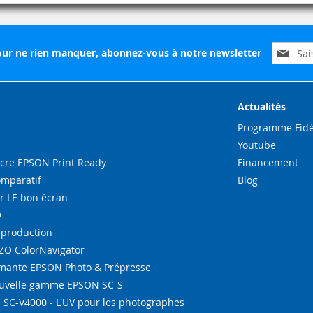
Inscripti
ur ne rien manquer, abonnez-vous à notre newsletter
à
notre
lettre
d’inform
Actualités
:
Programme Fidé
Youtube
re EPSON Print Ready
Financement
omparatif
Blog
r LE bon écran
O
-production
IZO ColorNavigator
ante EPSON Photo & Prépresse
ouvelle gamme EPSON SC-S
SC-V4000 - L'UV pour les photographes