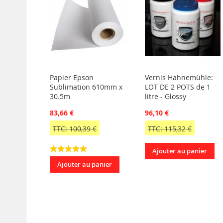
Papier Epson
Vernis Hahnemühle:
Sublimation 610mm x
LOT DE 2 POTS de 1
30.5m
litre - Glossy
83,66 €
96,10 €
TTC: 100,39 €
TTC: 115,32 €
Ajouter au panier
Ajouter au panier