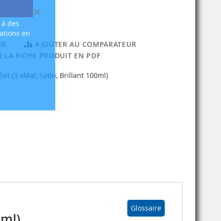
Fermer
 à des
sations en
IE
AJOUTER AU COMPARATEUR
 LA FICHE PRODUIT EN PDF
Set (3 xMat, Satin, Brillant 100ml)
Glossaire
0ml)