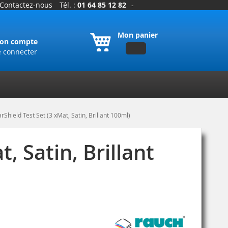
Contactez-nous
Tél. :
01 64 85 12 82
-
Mon panier
on compte
e connecter
rShield Test Set (3 xMat, Satin, Brillant 100ml)
, Satin, Brillant