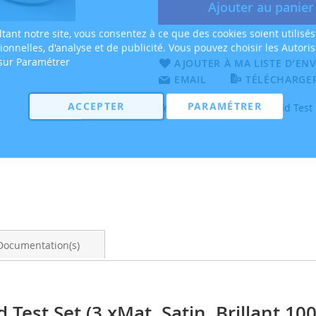
Ajouter au panier
tant notre site, vous consentez à ce que des cookies soient utilisés
tionnelles, d'analyse et de publicité. Vous pouvez choisir les Autori
 sur Paramétrer
AJOUTER À MA LISTE D’ENV
EMAIL
TÉLÉCHARGER
ACCEPTER
PARAMÉTRER
Vernis Clearstar ClearShield Test 
Documentation(s)
 Test Set (3 xMat, Satin, Brillant 10