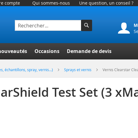
tre compte
Qui sommes-nous
Une question, un conseil ?
M
S
Rechercher
er
nouveautés
Occasions
Demande de devis
, échantillons, spray, vernis...)
Sprays et vernis
Vernis Clearstar Clea
arShield Test Set (3 xMat