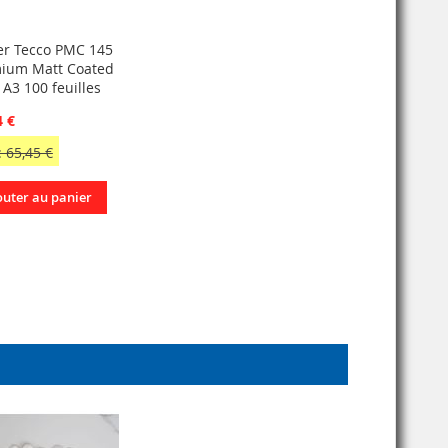
er Tecco PMC 145
ium Matt Coated
 A3 100 feuilles
4 €
 65,45 €
outer au panier