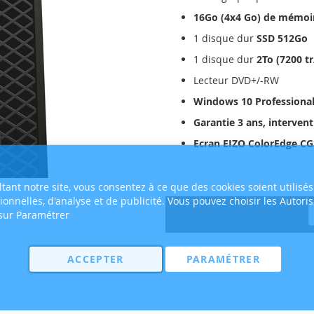
16Go (4x4 Go) de mémoi
1 disque dur
SSD 512Go
1 disque dur
2To (7200 t
Lecteur DVD+/-RW
Windows 10 Professional
Garantie 3 ans, intervent
Ecran EIZO ColorEdge C
tant notre site, vous consentez à ce que des cookies soient utilisés
tionnelles, d'analyse et de publicité. Vous pouvez choisir les Autori
 sur Paramétrer
ACCEPTER
PARAMÉTRER