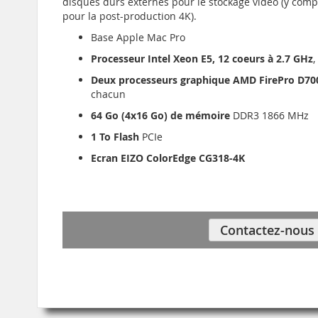
disques durs externes pour le stockage vidéo (y comp
pour la post-production 4K).
Base Apple Mac Pro
Processeur Intel Xeon E5, 12 coeurs à 2.7 GHz
Deux processeurs graphique AMD FirePro D70
chacun
64 Go (4x16 Go) de mémoire
DDR3 1866 MHz
1 To Flash
PCIe
Ecran EIZO ColorEdge CG318-4K
Contactez-nous