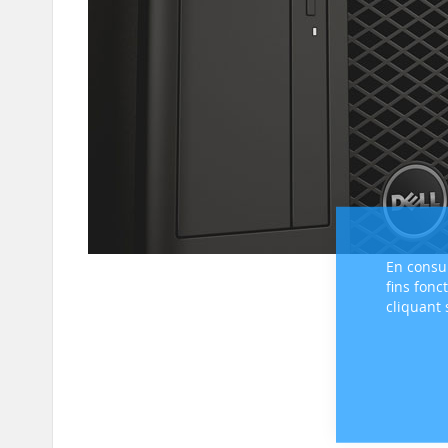
En consul
fins fonc
cliquant