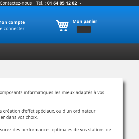
Contactez-nous
Tél. :
01 64 85 12 82
-
Mon panier
Mon compte
e connecter
 composants informatiques les mieux adaptés à vos
la création d'effet spéciaux, ou d'un ordinateur
der dans vos choix.
ssurez des performances optimales de vos stations de