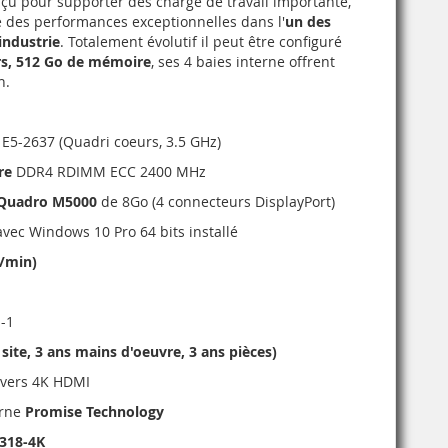
u pour supporter des charge de travail importante,
re des performances exceptionnelles dans l'
un des
'industrie
. Totalement évolutif il peut être configuré
rs, 512 Go de mémoire
, ses 4 baies interne offrent
n.
E5-2637 (Quadri coeurs, 3.5 GHz)
re
DDR4 RDIMM ECC 2400 MHz
Quadro M5000
de 8Go (4 connecteurs DisplayPort)
vec Windows 10 Pro 64 bits installé
r/min)
n-1
 site, 3 ans mains d'oeuvre, 3 ans pièces)
 vers 4K HDMI
erne
Promise Technology
G318-4K