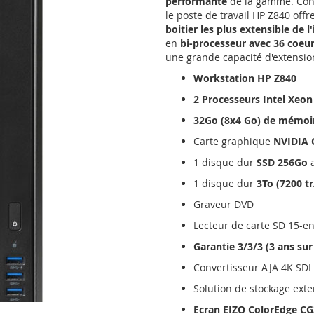
performante
de la gamme. Conç
le poste de travail HP Z840 off
boitier les plus extensible de l
en
bi-processeur avec 36 coeu
une grande capacité d'extensio
Workstation HP Z840
2 Processeurs Intel Xeon
32Go (8x4 Go) de mémoi
Carte graphique
NVIDIA 
1 disque dur
SSD 256Go
a
1 disque dur
3To (7200 t
Graveur DVD
Lecteur de carte SD 15-e
Garantie 3/3/3 (3 ans sur
Convertisseur AJA 4K SDI
Solution de stockage ext
Ecran EIZO ColorEdge C