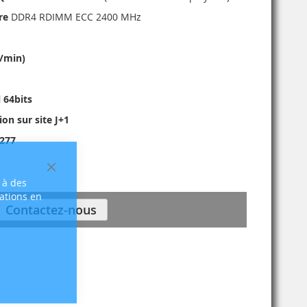
re
DDR4 RDIMM ECC 2400 MHz
r/min)
 64bits
ion sur site J+1
G277
Fermer
 à des
sations en
Contactez-nous