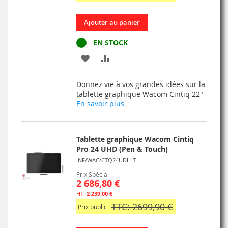
Ajouter au panier
EN STOCK
AJOUTER
AJOUTER
À
AU
Donnez vie à vos grandes idées sur la
MA
COMPARATEUR
tablette graphique Wacom Cintiq 22"
En savoir plus
LISTE
D’ENVIE
Tablette graphique Wacom Cintiq
Pro 24 UHD (Pen & Touch)
INF/WAC/CTQ24UDH-T
Prix Spécial
2 686,80 €
2 239,00 €
TTC: 2699,90 €
Prix public