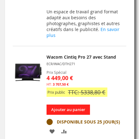
À
AU
Un espace de travail grand format
MA
COMPARATEUR
adapté aux besoins des
photographes, graphistes et autres
LISTE
créatifs dans le publicité.
En savoir
plus
D’ENVIE
Wacom Cintiq Pro 27 avec Stand
ECR/WAC/DTH271
Prix Spécial
4 449,00 €
3 707,50 €
TTC: 5338,80 €
Prix public
Ajouter au panier
DISPONIBLE SOUS 25 JOUR(S)
AJOUTER
AJOUTER