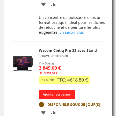
AJOUTER
AJOUTER
À
AU
Un concentré de puissance dans un
MA
COMPARATEUR
format pratique. Idéal pour les tâches
de retouche et de peinture les plus
LISTE
exigeantes.
En savoir plus
D’ENVIE
Wacom Cintiq Pro 22 avec Stand
ECR/WAC/DTH227K0B
Prix Spécial
3 849,00 €
3 207,50 €
TTC: 4618,80 €
Prix public
Ajouter au panier
DISPONIBLE SOUS 25 JOUR(S)
AJOUTER
AJOUTER