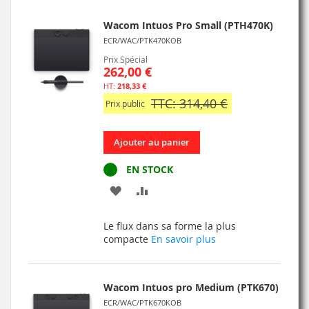
Wacom Intuos Pro Small (PTH470K)
ECR/WAC/PTK470KOB
Prix Spécial
262,00 €
218,33 €
TTC: 314,40 €
Prix public
Ajouter au panier
EN STOCK
AJOUTER
AJOUTER
À
AU
Le flux dans sa forme la plus
MA
COMPARATEUR
compacte
En savoir plus
LISTE
D’ENVIE
Wacom Intuos pro Medium (PTK670)
ECR/WAC/PTK670KOB