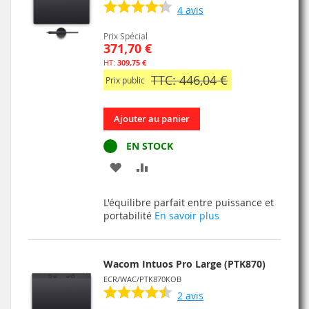
4
avis
Prix Spécial
371,70 €
309,75 €
TTC: 446,04 €
Prix public
Ajouter au panier
EN STOCK
AJOUTER
AJOUTER
À
AU
L'équilibre parfait entre puissance et
MA
COMPARATEUR
portabilité
En savoir plus
LISTE
D’ENVIE
Wacom Intuos Pro Large (PTK870)
ECR/WAC/PTK870KOB
2
avis