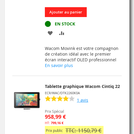
Ajouter au panier
EN STOCK
AJOUTER
AJOUTER
À
AU
Wacom Movink est votre compagnon
MA
COMPARATEUR
de création idéal avec le premier
écran interactif OLED professionnel
LISTE
En savoir plus
D’ENVIE
Tablette graphique Wacom Cintiq 22
ECR/WAC/DTK2260K0A
1
avis
Prix Spécial
958,99 €
799,16 €
TTC: 1150,79 €
Prix public