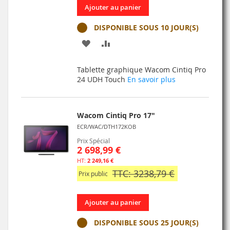
Ajouter au panier
DISPONIBLE SOUS 10 JOUR(S)
AJOUTER
AJOUTER
À
AU
Tablette graphique Wacom Cintiq Pro
MA
COMPARATEUR
24 UDH Touch
En savoir plus
LISTE
D’ENVIE
Wacom Cintiq Pro 17"
ECR/WAC/DTH172KOB
Prix Spécial
2 698,99 €
2 249,16 €
TTC: 3238,79 €
Prix public
Ajouter au panier
DISPONIBLE SOUS 25 JOUR(S)