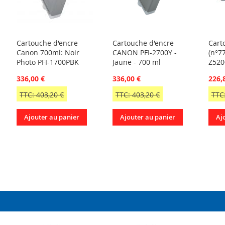
Cartouche d'encre
Cartouche d'encre
Cart
Canon 700ml: Noir
CANON PFI-2700Y -
(n°7
Photo PFI-1700PBK
Jaune - 700 ml
Z520
336,00 €
336,00 €
226,
TTC: 403,20 €
TTC: 403,20 €
TTC:
Ajouter au panier
Ajouter au panier
Aj