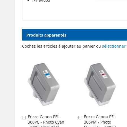
IPF 9400S
Produits apparentés
Cochez les articles à ajouter au panier ou
sélectionner 
Encre Canon PFI-
Encre Canon PFI-
Ajouter
Ajouter
306PC - Photo Cyan
306PM - Photo
au
au