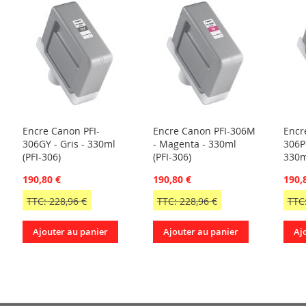
Encre Canon PFI-
Encre Canon PFI-306M
Encr
306GY - Gris - 330ml
- Magenta - 330ml
306P
(PFI-306)
(PFI-306)
330m
190,80 €
190,80 €
190,
TTC: 228,96 €
TTC: 228,96 €
TTC:
Ajouter au panier
Ajouter au panier
Aj