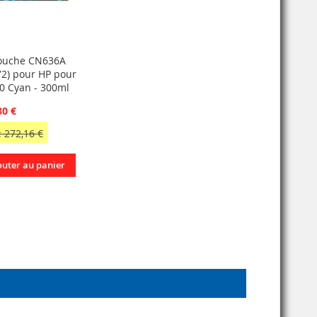
ouche CN636A
72) pour HP pour
0 Cyan - 300ml
80 €
 272,16 €
outer au panier