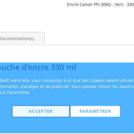
Encre Canon PFI-306G - Vert - 330
Documentation(s)
ouche d'encre 330 ml
tant notre site, vous consentez à ce que des cookies soient utilisés
tionnelles, d'analyse et de publicité. Vous pouvez choisir les Autori
 sur Paramétrer
ACCEPTER
PARAMÉTRER