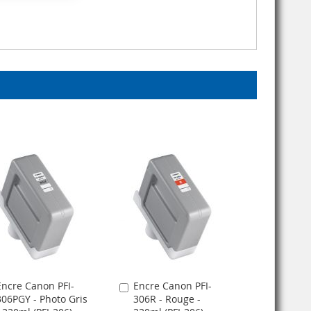
Encre Canon PFI-
Encre Canon PFI-
jouter
Ajouter
306PGY - Photo Gris
306R - Rouge -
u
au