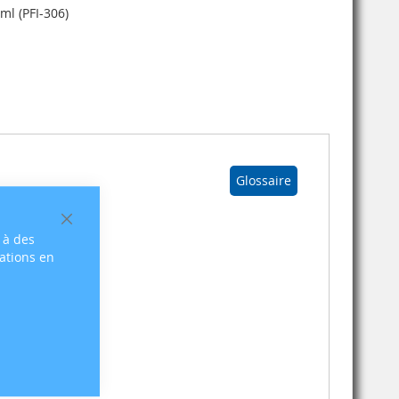
ml (PFI-306)
Glossaire
Fermer
 à des
sations en