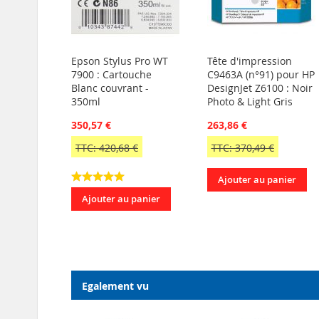
Epson Stylus Pro WT
Tête d'impression
7900 : Cartouche
C9463A (n°91) pour HP
Blanc couvrant -
DesignJet Z6100 : Noir
350ml
Photo & Light Gris
350,57 €
263,86 €
TTC: 420,68 €
TTC: 370,49 €
Ajouter au panier
Ajouter au panier
Egalement vu