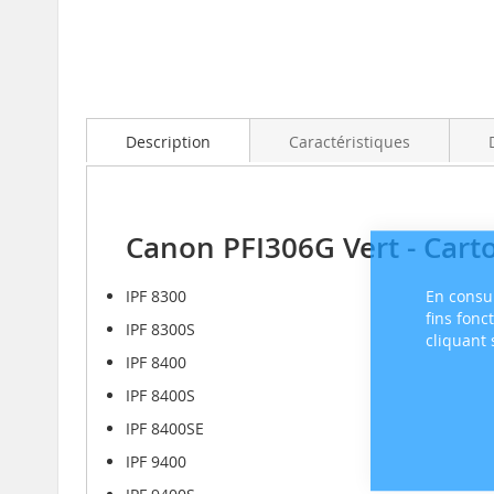
Skip
to
the
beginning
Description
Caractéristiques
of
the
images
gallery
Canon PFI306G Vert - Cart
En consul
IPF 8300
fins fonc
IPF 8300S
cliquant
IPF 8400
IPF 8400S
IPF 8400SE
IPF 9400