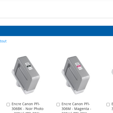
tout
Encre Canon PFI-
Encre Canon PFI-
Ajouter
Ajouter
A
306BK - Noir Photo
306M - Magenta -
au
au
a