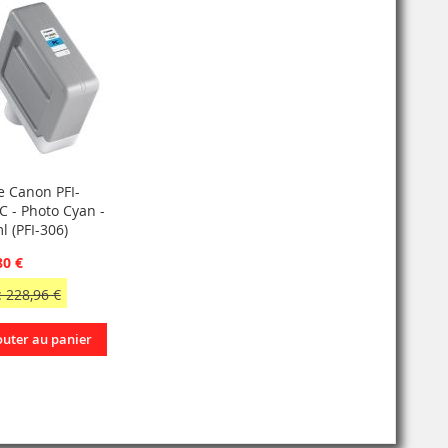
e Canon PFI-
C - Photo Cyan -
l (PFI-306)
80 €
 228,96 €
outer au panier