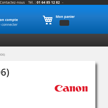
Contactez-nous
Tél. :
01 64 85 12 82
-
Mon panier
on compte
e connecter
306)
06)