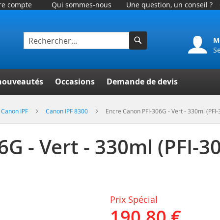
tre compte
Qui sommes-nous
Une question, un conseil ?
M
S
Rechercher
er
nouveautés
Occasions
Demande de devis
Canon IPF
Canon IPF 8300
Encre Canon PFI-306G - Vert - 330ml (PFI-
G - Vert - 330ml (PFI-3
Prix Spécial
190,80 €