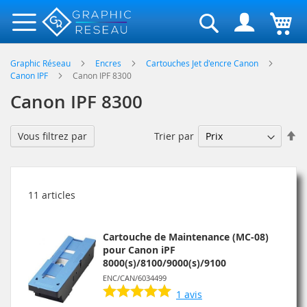
Rechercher
Graphic Réseau
Encres
Cartouches Jet d'encre Canon
Canon IPF
Canon IPF 8300
Canon IPF 8300
Pa
Trier par
Vous filtrez par
or
dé
11
articles
Cartouche de Maintenance (MC-08)
pour Canon iPF
8000(s)/8100/9000(s)/9100
ENC/CAN/6034499
1
avis