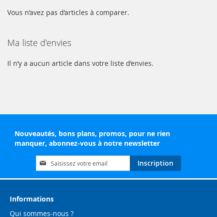
Vous n’avez pas d’articles à comparer.
Ma liste d’envies
Il n’y a aucun article dans votre liste d’envies.
Nouveautés, bons plans, promos, pour ne rien
manquer, abonnez-vous à notre newsletter
Inscription
Inscription
à
notre
lettre
d’information
Informations
:
Qui sommes-nous ?