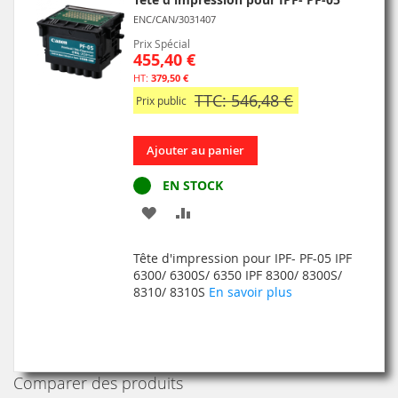
ENC/CAN/3031407
Prix Spécial
455,40 €
379,50 €
TTC: 546,48 €
Prix public
Ajouter au panier
EN STOCK
AJOUTER
AJOUTER
À
AU
Tête d'impression pour IPF- PF-05 IPF
MA
COMPARATEUR
6300/ 6300S/ 6350 IPF 8300/ 8300S/
8310/ 8310S
En savoir plus
LISTE
D’ENVIE
Comparer des produits