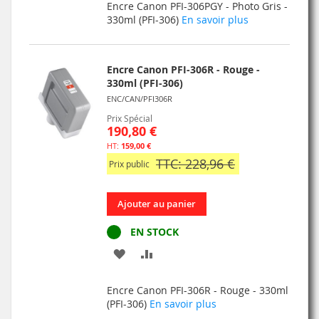
Encre Canon PFI-306PGY - Photo Gris -
MA
COMPARATEUR
330ml (PFI-306)
En savoir plus
LISTE
D’ENVIE
Encre Canon PFI-306R - Rouge -
330ml (PFI-306)
ENC/CAN/PFI306R
Prix Spécial
190,80 €
159,00 €
TTC: 228,96 €
Prix public
Ajouter au panier
EN STOCK
AJOUTER
AJOUTER
À
AU
Encre Canon PFI-306R - Rouge - 330ml
MA
COMPARATEUR
(PFI-306)
En savoir plus