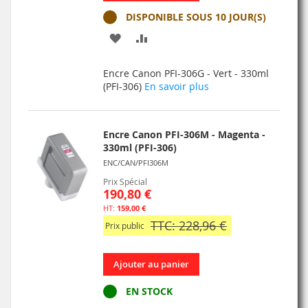
DISPONIBLE SOUS 10 JOUR(S)
AJOUTER
AJOUTER
À
AU
Encre Canon PFI-306G - Vert - 330ml
MA
COMPARATEUR
(PFI-306)
En savoir plus
LISTE
D’ENVIE
Encre Canon PFI-306M - Magenta -
330ml (PFI-306)
ENC/CAN/PFI306M
Prix Spécial
190,80 €
159,00 €
TTC: 228,96 €
Prix public
Ajouter au panier
EN STOCK