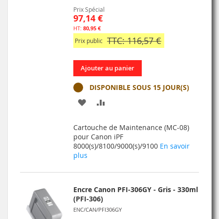
Prix Spécial
97,14 €
80,95 €
TTC: 116,57 €
Prix public
Ajouter au panier
DISPONIBLE SOUS 15 JOUR(S)
AJOUTER
AJOUTER
À
AU
Cartouche de Maintenance (MC-08)
MA
COMPARATEUR
pour Canon iPF
8000(s)/8100/9000(s)/9100
En savoir
LISTE
plus
D’ENVIE
Encre Canon PFI-306GY - Gris - 330ml
(PFI-306)
ENC/CAN/PFI306GY