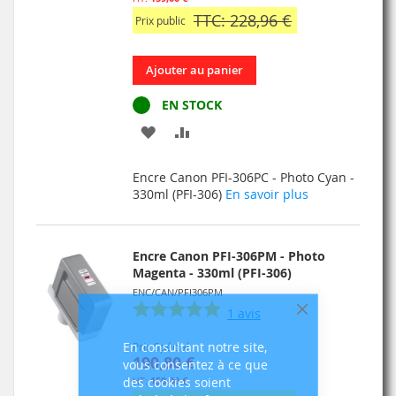
TTC: 228,96 €
Prix public
Ajouter au panier
EN STOCK
AJOUTER
AJOUTER
À
AU
Encre Canon PFI-306PC - Photo Cyan -
MA
COMPARATEUR
330ml (PFI-306)
En savoir plus
LISTE
D’ENVIE
Encre Canon PFI-306PM - Photo
Magenta - 330ml (PFI-306)
ENC/CAN/PFI306PM
1
avis
Fermer
En consultant notre site,
Prix Spécial
190,80 €
vous consentez à ce que
des cookies soient
159,00 €