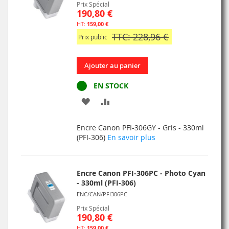
Prix Spécial
190,80 €
159,00 €
TTC: 228,96 €
Prix public
Ajouter au panier
EN STOCK
AJOUTER
AJOUTER
À
AU
Encre Canon PFI-306GY - Gris - 330ml
MA
COMPARATEUR
(PFI-306)
En savoir plus
LISTE
D’ENVIE
Encre Canon PFI-306PC - Photo Cyan
- 330ml (PFI-306)
ENC/CAN/PFI306PC
Prix Spécial
190,80 €
159,00 €