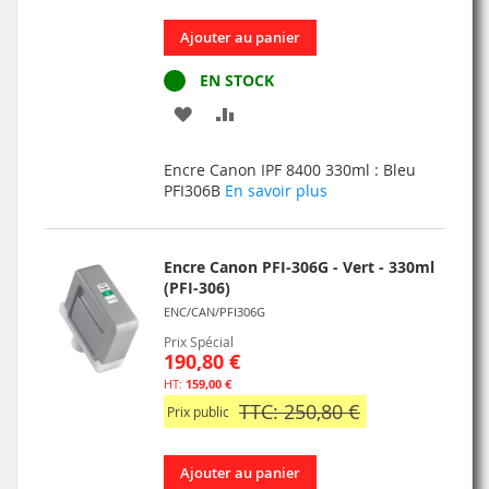
Ajouter au panier
EN STOCK
AJOUTER
AJOUTER
À
AU
Encre Canon IPF 8400 330ml : Bleu
MA
COMPARATEUR
PFI306B
En savoir plus
LISTE
D’ENVIE
Encre Canon PFI-306G - Vert - 330ml
(PFI-306)
ENC/CAN/PFI306G
Prix Spécial
190,80 €
159,00 €
TTC: 250,80 €
Prix public
Ajouter au panier