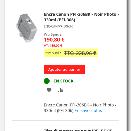
LISTE
D’ENVIE
Encre Canon PFI-306BK - Noir Photo -
330ml (PFI-306)
ENC/CAN/PFI306BK
Prix Spécial
190,80 €
159,00 €
TTC: 228,96 €
Prix public
Ajouter au panier
EN STOCK
AJOUTER
AJOUTER
À
AU
Encre Canon PFI-306BK - Noir Photo -
MA
COMPARATEUR
330ml (PFI-306)
En savoir plus
LISTE
D’ENVIE
Tête d'impression pour IPF- PF-05