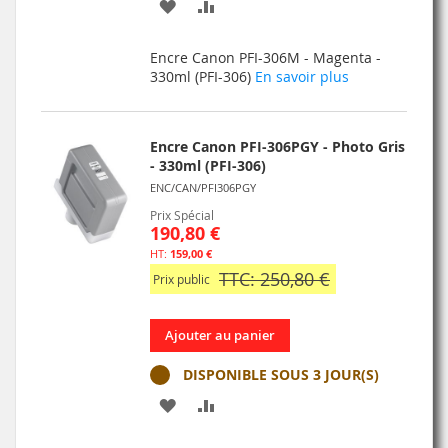
AJOUTER
AJOUTER
À
AU
Encre Canon PFI-306M - Magenta -
MA
COMPARATEUR
330ml (PFI-306)
En savoir plus
LISTE
D’ENVIE
Encre Canon PFI-306PGY - Photo Gris
- 330ml (PFI-306)
ENC/CAN/PFI306PGY
Prix Spécial
190,80 €
159,00 €
TTC: 250,80 €
Prix public
Ajouter au panier
DISPONIBLE SOUS 3 JOUR(S)
AJOUTER
AJOUTER
À
AU