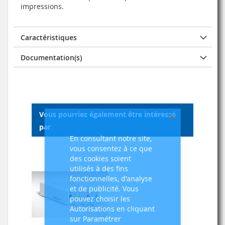
impressions.
Caractéristiques
Documentation(s)
Vous pourriez également être intéressé
Fermer
par
En consultant notre site,
vous consentez à ce que
des cookies soient
utilisés à des fins
fonctionnelles, d'analyse
et de publicité. Vous
pouvez choisir les
Autorisations en cliquant
sur Paramétrer