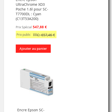
UltraChrome XD3
Poche 1.6l pour SC-
T7700DL : Cyan
(C13T53A200)
547,88 €
Prix Spécial
Prix public
TTC: 657,46 €
Ajouter au panier
Encre Epson SC-