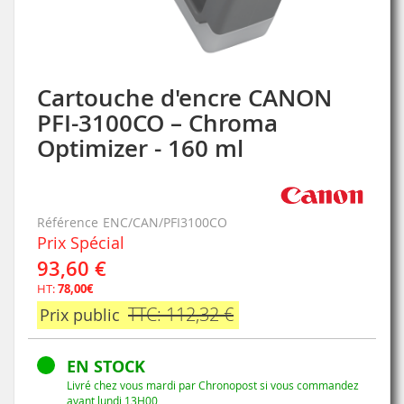
Cartouche d'encre CANON
Skip
to
PFI-3100CO – Chroma
the
Optimizer - 160 ml
beginning
of
the
images
gallery
Référence
ENC/CAN/PFI3100CO
Prix Spécial
93,60 €
HT:
78,00€
TTC: 112,32 €
Prix public
EN STOCK
Livré chez vous mardi par Chronopost si vous commandez
avant lundi 13H00