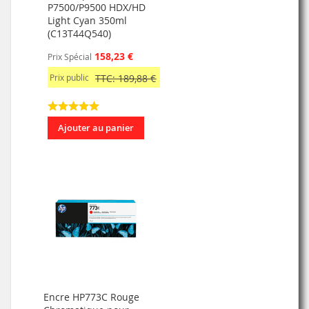
P7500/P9500 HDX/HD
Light Cyan 350ml
(C13T44Q540)
158,23 €
Prix Spécial
Prix public
TTC: 189,88 €
Ajouter au panier
Encre HP773C Rouge