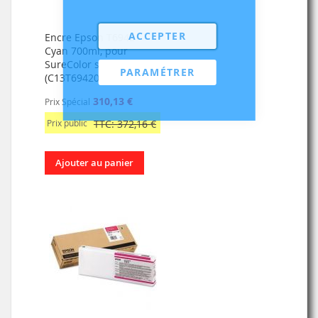
ACCEPTER
Encre Epson T6942
Cyan 700ml, pour
SureColor série T
PARAMÉTRER
(C13T694200)
310,13 €
Prix Spécial
Prix public
TTC: 372,16 €
Ajouter au panier