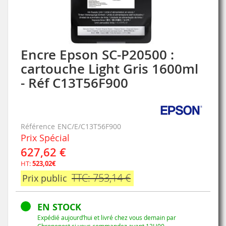
Encre Epson SC-P20500 :
Skip
to
cartouche Light Gris 1600ml
the
- Réf C13T56F900
beginning
of
the
images
gallery
Référence
ENC/E/C13T56F900
Prix Spécial
627,62 €
HT:
523,02€
TTC: 753,14 €
Prix public
EN STOCK
Expédié aujourd’hui et livré chez vous demain par
Chronopost si vous commandez avant 13H00