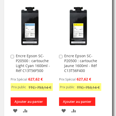
À
AU
À
AU
MA
COMPARATEUR
MA
COMPARATEUR
LISTE
LISTE
D’ENVIE
D’ENVIE
Encre Epson SC-
Encre Epson SC-
Ajouter
Ajouter
P20500 : cartouche
P20500 : cartouche
au
au
Light Cyan 1600ml -
Jaune 1600ml - Réf
panier
panier
Réf C13T56F500
C13T56F400
627,62 €
627,62 €
Prix Spécial
Prix Spécial
Prix public
TTC: 753,14 €
Prix public
TTC: 753,14 €
Ajouter au panier
Ajouter au panier
AJOUTER
AJOUTER
AJOUTER
AJOUTER