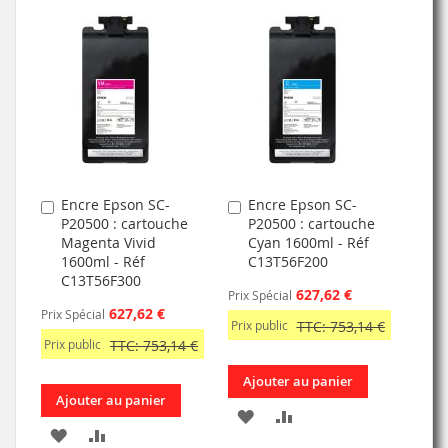
À
AU
À
AU
MA
COMPARATEUR
MA
COMPARATEUR
LISTE
LISTE
D’ENVIE
D’ENVIE
Encre Epson SC-
Encre Epson SC-
Ajouter
Ajouter
P20500 : cartouche
P20500 : cartouche
au
au
Magenta Vivid
Cyan 1600ml - Réf
panier
panier
1600ml - Réf
C13T56F200
C13T56F300
627,62 €
Prix Spécial
627,62 €
Prix Spécial
Prix public
TTC: 753,14 €
Prix public
TTC: 753,14 €
Ajouter au panier
Ajouter au panier
AJOUTER
AJOUTER
AJOUTER
AJOUTER