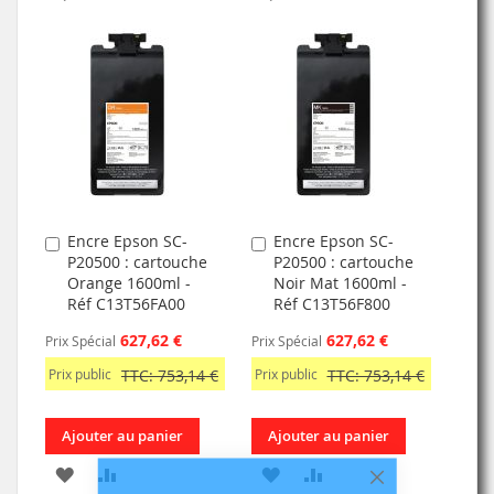
À
AU
À
AU
MA
COMPARATEUR
MA
COMPARATEUR
LISTE
LISTE
D’ENVIE
D’ENVIE
Encre Epson SC-
Encre Epson SC-
Ajouter
Ajouter
P20500 : cartouche
P20500 : cartouche
au
au
Orange 1600ml -
Noir Mat 1600ml -
panier
panier
Réf C13T56FA00
Réf C13T56F800
627,62 €
627,62 €
Prix Spécial
Prix Spécial
Prix public
TTC: 753,14 €
Prix public
TTC: 753,14 €
Ajouter au panier
Ajouter au panier
AJOUTER
AJOUTER
AJOUTER
AJOUTER
Fermer