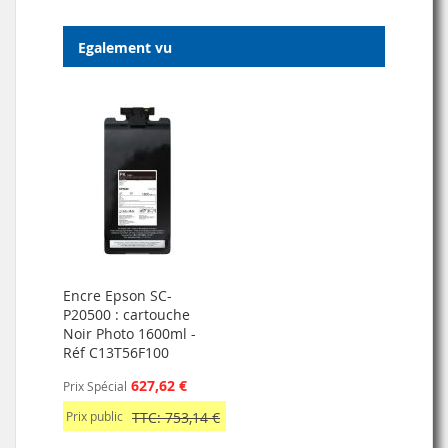
Egalement vu
Encre Epson SC-
P20500 : cartouche
Noir Photo 1600ml -
Réf C13T56F100
627,62 €
Prix Spécial
Prix public
TTC: 753,14 €