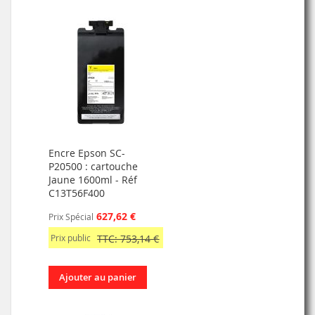
Encre Epson SC-
P20500 : cartouche
Jaune 1600ml - Réf
C13T56F400
627,62 €
Prix Spécial
Prix public
TTC: 753,14 €
Ajouter au panier