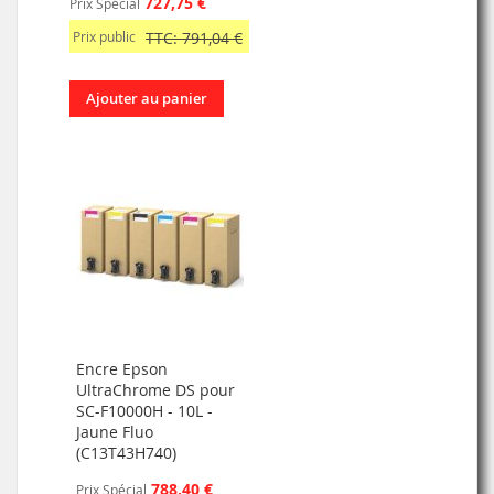
727,75 €
Prix Spécial
Prix public
TTC: 791,04 €
Ajouter au panier
Encre Epson
UltraChrome DS pour
SC-F10000H - 10L -
Jaune Fluo
(C13T43H740)
788,40 €
Prix Spécial