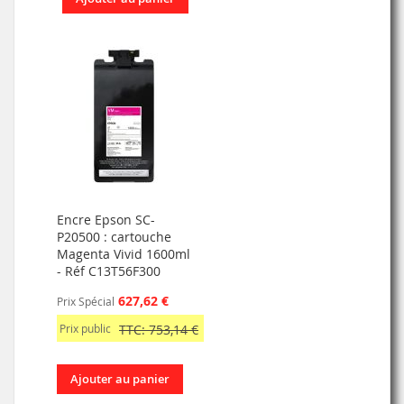
Encre Epson SC-
P20500 : cartouche
Magenta Vivid 1600ml
- Réf C13T56F300
627,62 €
Prix Spécial
Prix public
TTC: 753,14 €
Ajouter au panier