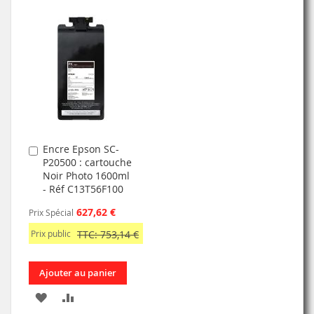
À
AU
À
AU
MA
COMPARATEUR
MA
COMPARATEUR
LISTE
LISTE
D’ENVIE
D’ENVIE
Encre Epson SC-
Ajouter
P20500 : cartouche
au
Noir Photo 1600ml
panier
- Réf C13T56F100
627,62 €
Prix Spécial
Prix public
TTC: 753,14 €
Ajouter au panier
AJOUTER
AJOUTER