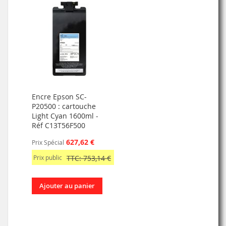
Encre Epson SC-
P20500 : cartouche
Light Cyan 1600ml -
Réf C13T56F500
627,62 €
Prix Spécial
Prix public
TTC: 753,14 €
Ajouter au panier