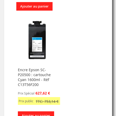
Ajouter au panier
Encre Epson SC-
P20500 : cartouche
Cyan 1600ml - Réf
C13T56F200
627,62 €
Prix Spécial
Prix public
TTC: 753,14 €
Ajouter au panier