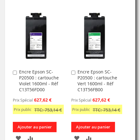
Encre Epson SC-
Encre Epson SC-
Ajouter
Ajouter
P20500 : cartouche
P20500 : cartouche
au
au
Violet 1600ml - Réf
Vert 1600ml - Réf
panier
panier
C13T56FD00
C13T56FB00
627,62 €
627,62 €
Prix Spécial
Prix Spécial
Prix public
TTC: 753,14 €
Prix public
TTC: 753,14 €
Ajouter au panier
Ajouter au panier
AJOUTER
AJOUTER
AJOUTER
AJOUTER