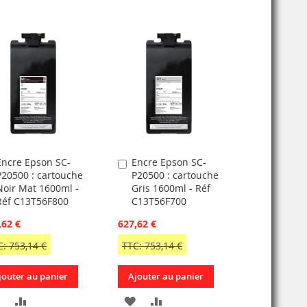
Encre Epson SC-
Encre Epson SC-
jouter
Ajouter
P20500 : cartouche
P20500 : cartouche
u
au
Noir Mat 1600ml -
Gris 1600ml - Réf
anier
panier
Réf C13T56F800
C13T56F700
,62 €
627,62 €
C: 753,14 €
TTC: 753,14 €
jouter au panier
Ajouter au panier
AJOUTER
AJOUTER
AJOUTER
AJOUTER