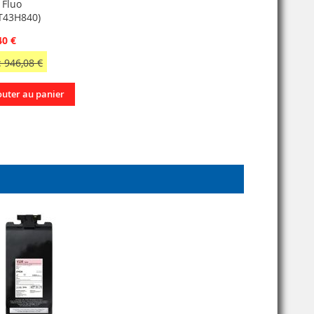
 Fluo
T43H840)
40 €
 946,08 €
outer au panier