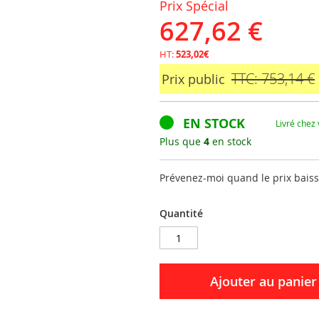
Prix Spécial
627,62 €
HT:
523,02€
TTC: 753,14 €
Prix public
EN STOCK
Livré chez
Plus que
4
en stock
Prévenez-moi quand le prix bais
Quantité
Ajouter au panier