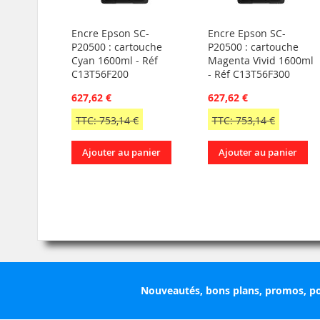
Encre Epson SC-
Encre Epson SC-
P20500 : cartouche
P20500 : cartouche
Cyan 1600ml - Réf
Magenta Vivid 1600ml
C13T56F200
- Réf C13T56F300
627,62 €
627,62 €
TTC: 753,14 €
TTC: 753,14 €
Ajouter au panier
Ajouter au panier
Nouveautés, bons plans, promos, po