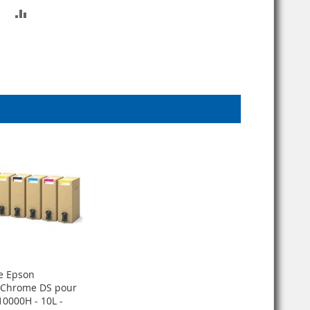
AJOUTER
AJOUTER
À
AU
MA
COMPARATEUR
LISTE
D’ENVIE
e Epson
aChrome DS pour
10000H - 10L -