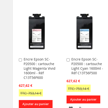
À
AU
À
AU
MA
COMPARATEUR
MA
COMPARATEU
LISTE
LISTE
D’ENVIE
D’ENVIE
Encre Epson SC-
Encre Epson SC-
Ajouter
Ajouter
P20500 : cartouche
P20500 : cartouche
au
au
Light Magenta Vivid
Light Cyan 1600ml -
panier
panier
1600ml - Réf
Réf C13T56F500
C13T56F600
627,62 €
627,62 €
TTC: 753,14 €
TTC: 753,14 €
Ajouter au panier
Ajouter au panier
AJOUTER
AJOUTER