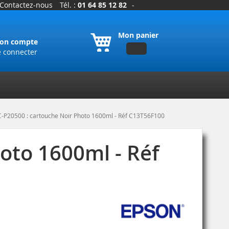
Contactez-nous
Tél. :
01 64 85 12 82
-
Mon panier
on compte
e connecter
-P20500 : cartouche Noir Photo 1600ml - Réf C13T56F100
oto 1600ml - Réf