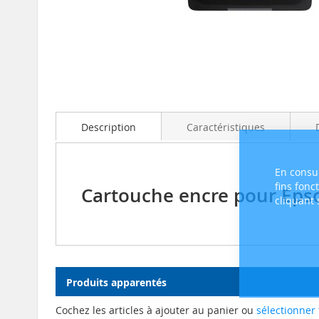
Skip
to
the
beginning
Description
Caractéristiques
of
the
images
En consul
gallery
fins fonc
Cartouche encre pour Epso
cliquant
Produits apparentés
Cochez les articles à ajouter au panier ou
sélectionner 