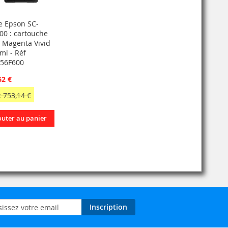
e Epson SC-
00 : cartouche
t Magenta Vivid
ml - Réf
56F600
62 €
 753,14 €
outer au panier
on
Inscription