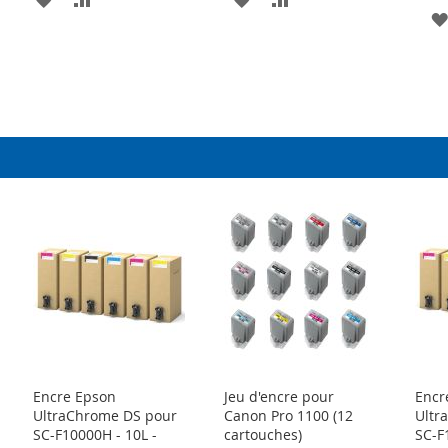
À
AU
À
AU
R
MA
COMPARATEUR
MA
COMPARATEUR
LISTE
LISTE
D’ENVIE
D’ENVIE
Encre Epson
Jeu d'encre pour
Encr
UltraChrome DS pour
Canon Pro 1100 (12
Ultr
SC-F10000H - 10L -
cartouches)
SC-F