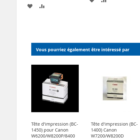
AJOUTER
AJOUTER
À
AU
À
AU
MA
COMPARATEU
MA
COMPARATEUR
LISTE
LISTE
D’ENVIE
D’ENVIE
Vous pourriez également être intéressé par
Tête d'impression (BC-
Tête d'impression (BC-
1450) pour Canon
1400) Canon
W6200/W8200P/8400
W7200/W8200D