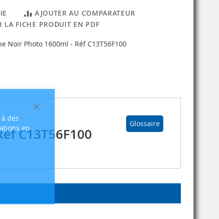
IE
AJOUTER AU COMPARATEUR
 LA FICHE PRODUIT EN PDF
he Noir Photo 1600ml - Réf C13T56F100
Fermer
 à des
Glossaire
sations en
 Réf C13T56F100