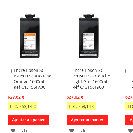
Encre Epson SC-
Encre Epson SC-
Ajouter
Ajouter
A
P20500 : cartouche
P20500 : cartouche
au
au
a
Orange 1600ml -
Light Gris 1600ml -
panier
panier
p
Réf C13T56FA00
Réf C13T56F900
627,62 €
627,62 €
627
TTC: 753,14 €
TTC: 753,14 €
TT
Ajouter au panier
Ajouter au panier
A
AJOUTER
AJOUTER
AJOUTER
AJOUTER