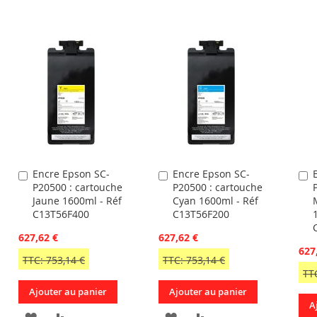
À
AU
À
AU
R
MA
COMPARATEUR
MA
COMPARATEUR
LISTE
LISTE
D’ENVIE
D’ENVIE
Encre Epson SC-
Encre Epson SC-
Ajouter
Ajouter
A
P20500 : cartouche
P20500 : cartouche
au
au
a
Jaune 1600ml - Réf
Cyan 1600ml - Réf
panier
panier
p
C13T56F400
C13T56F200
627,62 €
627,62 €
627
TTC: 753,14 €
TTC: 753,14 €
TT
Ajouter au panier
Ajouter au panier
A
AJOUTER
AJOUTER
AJOUTER
AJOUTER