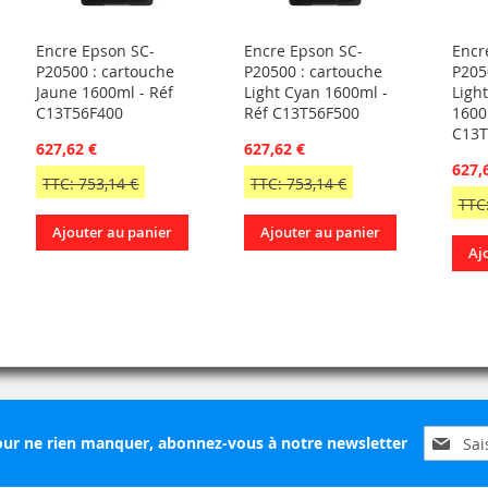
Encre Epson SC-
Encre Epson SC-
Encr
P20500 : cartouche
P20500 : cartouche
P205
Jaune 1600ml - Réf
Light Cyan 1600ml -
Ligh
C13T56F400
Réf C13T56F500
1600
C13T
627,62 €
627,62 €
627,
TTC: 753,14 €
TTC: 753,14 €
TTC:
Ajouter au panier
Ajouter au panier
Aj
Inscripti
ur ne rien manquer, abonnez-vous à notre newsletter
à
notre