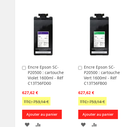
Encre Epson SC-
Encre Epson SC-
Ajouter
Ajouter
P20500 : cartouche
P20500 : cartouche
au
au
Violet 1600ml - Réf
Vert 1600ml - Réf
panier
panier
C13T56FD00
C13T56FB00
627,62 €
627,62 €
TTC: 753,14 €
TTC: 753,14 €
Ajouter au panier
Ajouter au panier
AJOUTER
AJOUTER
AJOUTER
AJOUTER