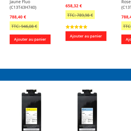
Jaune Fluo
Rose
658,32 €
(C13T43H740)
(C13
TTC: 789,98 €
788,40 €
788,
TTC: 946,08 €
TTC:
Ajouter au panier
Ajouter au panier
Aj