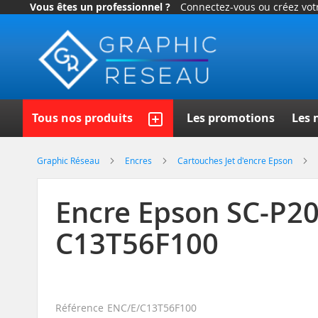
Vous êtes un professionnel ?
Connectez-vous ou créez vo
Allez
au
contenu
Recherch
Tous nos produits
Les promotions
Les 
Graphic Réseau
Encres
Cartouches Jet d'encre Epson
Encre Epson SC-P20
C13T56F100
Référence
ENC/E/C13T56F100