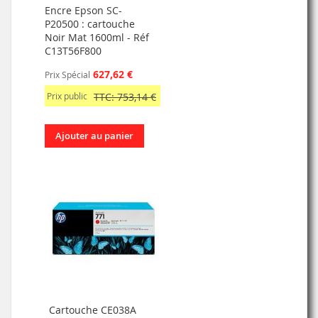
Encre Epson SC-
P20500 : cartouche
Noir Mat 1600ml - Réf
C13T56F800
627,62 €
Prix Spécial
Prix public
TTC: 753,14 €
Ajouter au panier
Cartouche CE038A