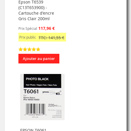
Epson T6539
(C13T653900) -
Cartouche d'encre
Gris Clair 200ml
117,96 €
Prix Spécial
Prix public
TTC: 141,55 €
Ajouter au panier
EPSON T6061