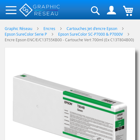
Rechercher
Graphic Réseau
Encres
Cartouches Jet d'encre Epson
Epson SureColor Serie P
Epson SureColor SC-P7000 & P7000V
Encre Epson ENC/E/C13T55KB00 - Cartouche Vert 700ml (Ex C13T804B00)
Skip
to
the
end
of
the
images
gallery