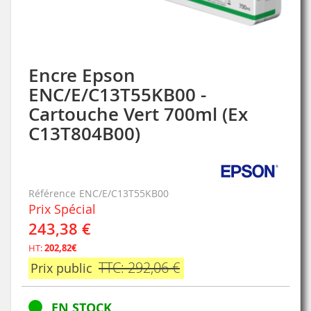
Encre Epson
Skip
to
ENC/E/C13T55KB00 -
the
Cartouche Vert 700ml (Ex
beginning
of
C13T804B00)
the
images
gallery
Référence
ENC/E/C13T55KB00
Prix Spécial
243,38 €
HT:
202,82€
TTC: 292,06 €
Prix public
EN STOCK