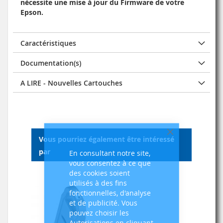
nécessite une mise à jour du Firmware de votre
Epson.
Caractéristiques
Documentation(s)
A LIRE - Nouvelles Cartouches
Fermer
Vous pourriez également être intéressé
par
En consultant notre site,
vous consentez à ce que
des cookies soient
utilisés à des fins
fonctionnelles, d'analyse
et de publicité. Vous
pouvez choisir les
Autorisations en cliquant