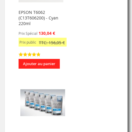
EPSON T6062
(C13T606200) - Cyan
220ml
130,04 €
Prix Spécial
Prix public
TTC: 156,05 €
Ajouter au panier