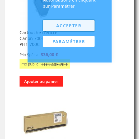
sur Paramétrer
ACCEPTER
Cartouche d'encre
Canon 700ml: Cyan
PARAMÉTRER
PFI1-700C
336,00 €
Prix Spécial
Prix public
TTC: 403,20 €
Ajouter au panier