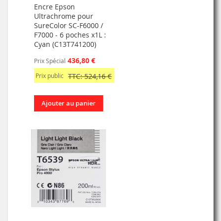
Encre Epson
Ultrachrome pour
SureColor SC-F6000 /
F7000 - 6 poches x1L :
Cyan (C13T741200)
436,80 €
Prix Spécial
Prix public
TTC: 524,16 €
Ajouter au panier