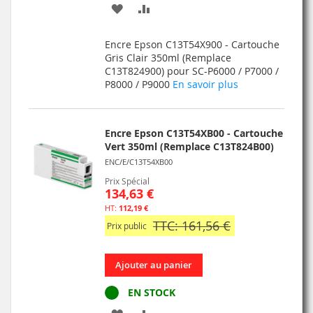
AJOUTER
AJOUTER
À
AU
Encre Epson C13T54X900 - Cartouche
MA
COMPARATEUR
Gris Clair 350ml (Remplace
C13T824900) pour SC-P6000 / P7000 /
LISTE
P8000 / P9000
En savoir plus
D’ENVIE
Encre Epson C13T54XB00 - Cartouche
Vert 350ml (Remplace C13T824B00)
ENC/E/C13T54XB00
Prix Spécial
134,63 €
112,19 €
TTC: 161,56 €
Prix public
Ajouter au panier
EN STOCK
AJOUTER
AJOUTER