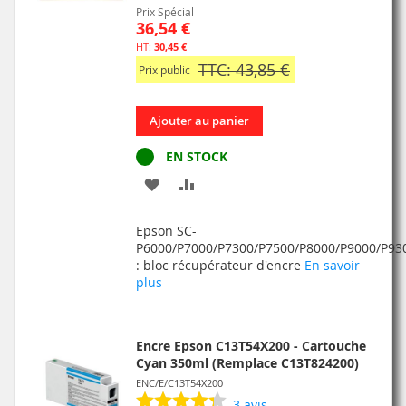
Prix Spécial
36,54 €
30,45 €
TTC: 43,85 €
Prix public
Ajouter au panier
EN STOCK
AJOUTER
AJOUTER
À
AU
Epson SC-
MA
COMPARATEUR
P6000/P7000/P7300/P7500/P8000/P9000/P93
: bloc récupérateur d'encre
En savoir
LISTE
plus
D’ENVIE
Encre Epson C13T54X200 - Cartouche
Cyan 350ml (Remplace C13T824200)
ENC/E/C13T54X200
3
avis