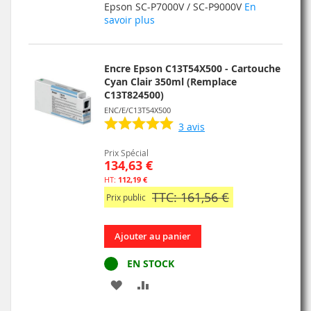
Epson SC-P7000V / SC-P9000V
En
LISTE
savoir plus
D’ENVIE
Encre Epson C13T54X500 - Cartouche
Cyan Clair 350ml (Remplace
C13T824500)
ENC/E/C13T54X500
3
avis
Prix Spécial
134,63 €
112,19 €
TTC: 161,56 €
Prix public
Ajouter au panier
EN STOCK
AJOUTER
AJOUTER
À
AU