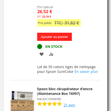
Prix Spécial
26,52 €
22,10 €
TTC: 31,82 €
Prix public
Ajouter au panier
EN STOCK
AJOUTER
AJOUTER
À
AU
Lot de 50 cotons tiges de nettoyage
MA
COMPARATEUR
pour Epson SureColor
En savoir plus
LISTE
D’ENVIE
Epson bloc récupérateur d'encre
(Maintenance Box T6997)
ENC/E/C13T699700
21
avis