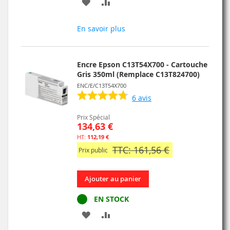
AJOUTER
AJOUTER
À
AU
En savoir plus
MA
COMPARATEUR
LISTE
Encre Epson C13T54X700 - Cartouche
D’ENVIE
Gris 350ml (Remplace C13T824700)
ENC/E/C13T54X700
6
avis
Prix Spécial
134,63 €
112,19 €
TTC: 161,56 €
Prix public
Ajouter au panier
EN STOCK
AJOUTER
AJOUTER