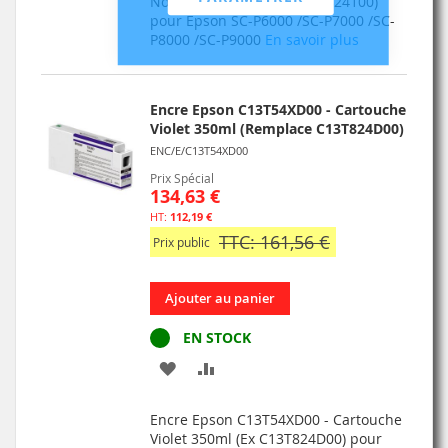
Noir Photo 350ml (Ex C13T824100)
pour Epson SC-P6000 /SC-P7000 /SC-
LISTE
P8000 /SC-P9000
En savoir plus
D’ENVIE
Encre Epson C13T54XD00 - Cartouche
Violet 350ml (Remplace C13T824D00)
ENC/E/C13T54XD00
Prix Spécial
134,63 €
112,19 €
TTC: 161,56 €
Prix public
Ajouter au panier
EN STOCK
AJOUTER
AJOUTER
À
AU
Encre Epson C13T54XD00 - Cartouche
MA
COMPARATEUR
Violet 350ml (Ex C13T824D00) pour