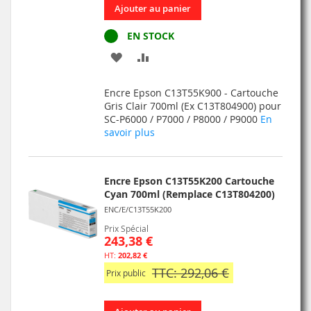
Ajouter au panier
EN STOCK
AJOUTER
AJOUTER
À
AU
Encre Epson C13T55K900 - Cartouche
MA
COMPARATEUR
Gris Clair 700ml (Ex C13T804900) pour
SC-P6000 / P7000 / P8000 / P9000
En
LISTE
savoir plus
D’ENVIE
Encre Epson C13T55K200 Cartouche
Cyan 700ml (Remplace C13T804200)
ENC/E/C13T55K200
Prix Spécial
243,38 €
202,82 €
TTC: 292,06 €
Prix public