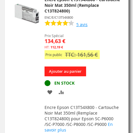
Noir Mat 350ml (Remplace
C13T824800)
ENC/E/C13T54X800
5
avis
Prix Spécial
134,63 €
112,19 €
TTC: 161,56 €
Prix public
Ajouter au panier
EN STOCK
AJOUTER
AJOUTER
À
AU
Encre Epson C13T54X800 - Cartouche
MA
COMPARATEUR
Noir Mat 350ml (Remplace
C13T824800) pour Epson SC-P6000
LISTE
/SC-P7000 /SC-P8000 /SC-P9000
En
savoir plus