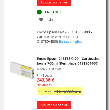
Ajouter au panier
EN STOCK
AJOUTER
AJOUTER
À
AU
Encre Epson ENC/E/C13T55KB00 -
MA
COMPARATEUR
Cartouche Vert 700ml (Ex
C13T804B00)
En savoir plus
LISTE
D’ENVIE
Encre Epson C13T55K400 - Cartouche
Jaune 700ml (Remplace C13T804400)
ENC/E/C13T55K400
Prix Spécial
243,38 €
202,82 €
TTC: 292,06 €
Prix public
Ajouter au panier