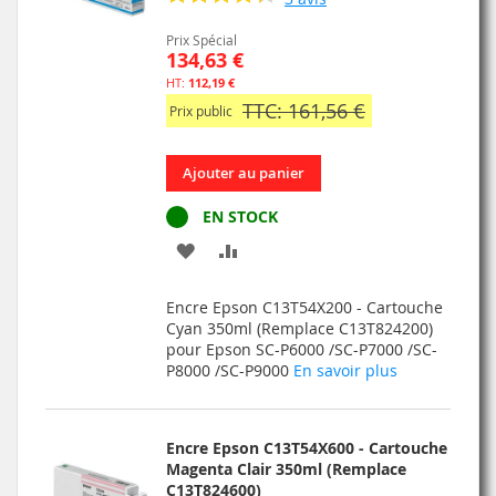
Prix Spécial
134,63 €
112,19 €
TTC: 161,56 €
Prix public
Ajouter au panier
EN STOCK
AJOUTER
AJOUTER
À
AU
Encre Epson C13T54X200 - Cartouche
MA
COMPARATEUR
Cyan 350ml (Remplace C13T824200)
pour Epson SC-P6000 /SC-P7000 /SC-
LISTE
P8000 /SC-P9000
En savoir plus
D’ENVIE
Encre Epson C13T54X600 - Cartouche
Magenta Clair 350ml (Remplace
C13T824600)