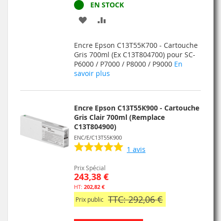
EN STOCK
AJOUTER
AJOUTER
À
AU
Encre Epson C13T55K700 - Cartouche
MA
COMPARATEUR
Gris 700ml (Ex C13T804700) pour SC-
P6000 / P7000 / P8000 / P9000
En
LISTE
savoir plus
D’ENVIE
Encre Epson C13T55K900 - Cartouche
Gris Clair 700ml (Remplace
C13T804900)
ENC/E/C13T55K900
1
avis
Prix Spécial
243,38 €
202,82 €
TTC: 292,06 €
Prix public