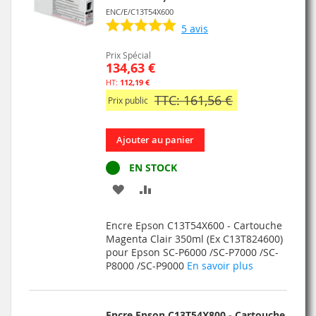
ENC/E/C13T54X600
5
avis
Prix Spécial
134,63 €
112,19 €
TTC: 161,56 €
Prix public
Ajouter au panier
EN STOCK
AJOUTER
AJOUTER
À
AU
Encre Epson C13T54X600 - Cartouche
MA
COMPARATEUR
Magenta Clair 350ml (Ex C13T824600)
pour Epson SC-P6000 /SC-P7000 /SC-
LISTE
P8000 /SC-P9000
En savoir plus
D’ENVIE
Encre Epson C13T54X800 - Cartouche