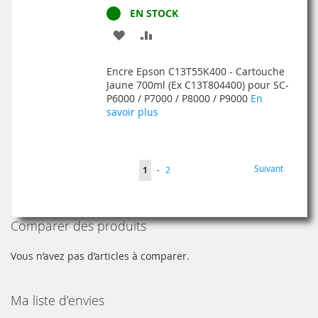
EN STOCK
AJOUTER
AJOUTER
À
AU
Encre Epson C13T55K400 - Cartouche
MA
COMPARATEUR
Jaune 700ml (Ex C13T804400) pour SC-
P6000 / P7000 / P8000 / P9000
En
LISTE
savoir plus
D’ENVIE
Page
Page
Suivant
Vous
Page
1
-
2
lisez
actuellement
Comparer des produits
la
page
Vous n’avez pas d’articles à comparer.
Ma liste d’envies