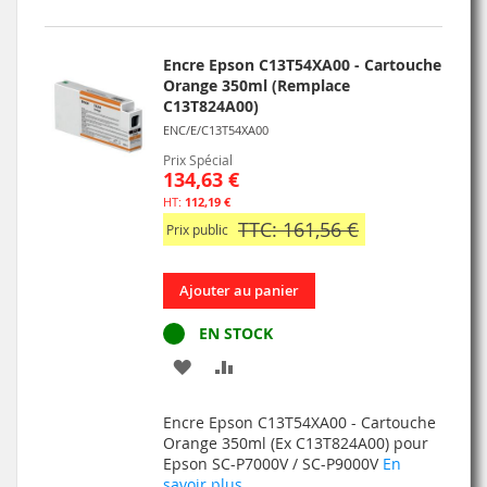
D’ENVIE
Encre Epson C13T54XA00 - Cartouche
Orange 350ml (Remplace
C13T824A00)
ENC/E/C13T54XA00
Prix Spécial
134,63 €
112,19 €
TTC: 161,56 €
Prix public
Ajouter au panier
EN STOCK
AJOUTER
AJOUTER
À
AU
Encre Epson C13T54XA00 - Cartouche
MA
COMPARATEUR
Orange 350ml (Ex C13T824A00) pour
Epson SC-P7000V / SC-P9000V
En
LISTE
savoir plus