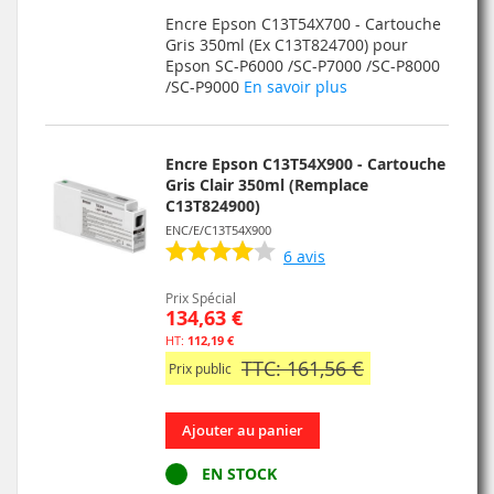
À
AU
Encre Epson C13T54X700 - Cartouche
MA
COMPARATEUR
Gris 350ml (Ex C13T824700) pour
Epson SC-P6000 /SC-P7000 /SC-P8000
LISTE
/SC-P9000
En savoir plus
D’ENVIE
Encre Epson C13T54X900 - Cartouche
Gris Clair 350ml (Remplace
C13T824900)
ENC/E/C13T54X900
6
avis
Prix Spécial
134,63 €
112,19 €
TTC: 161,56 €
Prix public
Ajouter au panier
EN STOCK