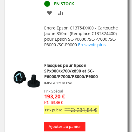
EN STOCK
AJOUTER
AJOUTER
À
AU
Encre Epson C13T54X400 - Cartouche
MA
COMPARATEUR
Jaune 350ml (Remplace C13T824400)
pour Epson SC-P6000 /SC-P7000 /SC-
LISTE
P8000 /SC-P9000
En savoir plus
D’ENVIE
Flasques pour Epson
SPx900/x700/x890 et SC-
P6000/P7000/P8000/P9000
IMP/E/C12C811241
Prix Spécial
193,20 €
161,00 €
TTC: 231,84 €
Prix public
Ajouter au panier