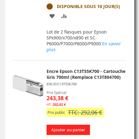
DISPONIBLE SOUS 10 JOUR(S)
AJOUTER
AJOUTER
À
AU
Lot de 2 flasques pour Epson
MA
COMPARATEUR
SPx900/x700/x890 et SC-
P6000/P7000/P8000/P9000
En savoir
LISTE
plus
D’ENVIE
Encre Epson C13T55K700 - Cartouche
Gris 700ml (Remplace C13T804700)
ENC/E/C13T55K700
Prix Spécial
243,38 €
202,82 €
TTC: 292,06 €
Prix public
Ajouter au panier