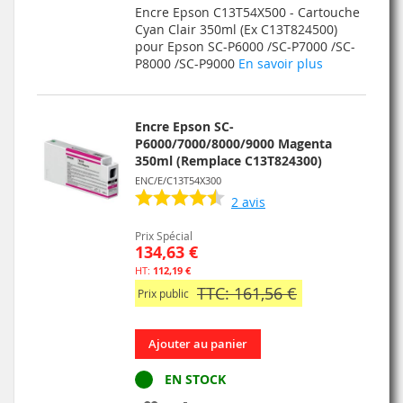
Encre Epson C13T54X500 - Cartouche
MA
COMPARATEUR
Cyan Clair 350ml (Ex C13T824500)
pour Epson SC-P6000 /SC-P7000 /SC-
LISTE
P8000 /SC-P9000
En savoir plus
D’ENVIE
Encre Epson SC-
P6000/7000/8000/9000 Magenta
350ml (Remplace C13T824300)
ENC/E/C13T54X300
2
avis
Prix Spécial
134,63 €
112,19 €
TTC: 161,56 €
Prix public
Ajouter au panier
EN STOCK