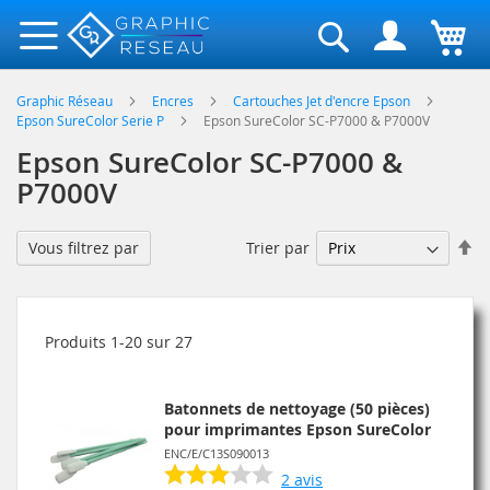
Rechercher
Graphic Réseau
Encres
Cartouches Jet d'encre Epson
Epson SureColor Serie P
Epson SureColor SC-P7000 & P7000V
Epson SureColor SC-P7000 &
P7000V
Pa
Trier par
Vous filtrez par
or
dé
Produits
1
-
20
sur
27
Batonnets de nettoyage (50 pièces)
pour imprimantes Epson SureColor
ENC/E/C13S090013
2
avis