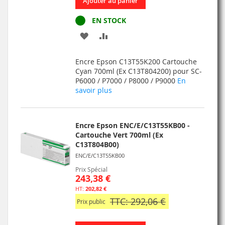
Ajouter au panier
EN STOCK
AJOUTER
AJOUTER
À
AU
Encre Epson C13T55K200 Cartouche
MA
COMPARATEUR
Cyan 700ml (Ex C13T804200) pour SC-
P6000 / P7000 / P8000 / P9000
En
LISTE
savoir plus
D’ENVIE
Encre Epson ENC/E/C13T55KB00 -
Cartouche Vert 700ml (Ex
C13T804B00)
ENC/E/C13T55KB00
Prix Spécial
243,38 €
202,82 €
TTC: 292,06 €
Prix public