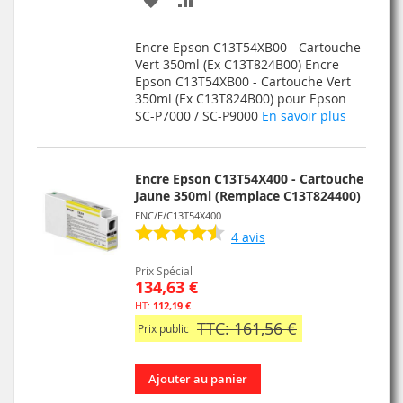
À
AU
Encre Epson C13T54XB00 - Cartouche
MA
COMPARATEUR
Vert 350ml (Ex C13T824B00) Encre
Epson C13T54XB00 - Cartouche Vert
LISTE
350ml (Ex C13T824B00) pour Epson
SC-P7000 / SC-P9000
En savoir plus
D’ENVIE
Encre Epson C13T54X400 - Cartouche
Jaune 350ml (Remplace C13T824400)
ENC/E/C13T54X400
4
avis
Prix Spécial
134,63 €
112,19 €
TTC: 161,56 €
Prix public
Ajouter au panier